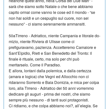
neanche quest’anno, nella Corsa dei Due Mari” -
sarà che siamo sotto Natale o che bene abbiamo
capito ormai come vanno le cose ed il mon­do - “se
non hai soldi e un ce­spuglio sul cuore, non sei
nessuno” - ci siamo serenamente ammansiti.
50aTirreno - Adriati­co, niente Cam­pa­nia e litorale do­
mi­zio, niente Riviera di Ulis­se come ci
prefiguravamo, pa­zienza. Accetteremo Camaiore e
Sant’Elpidio, Rieti e San Be­ne­detto del Tronto: il
finale è rituale, certo, ma solo per chi può
meritarselo. Come il Pa­ra­diso.
E allora, lontani dalla polemica, e dalla certezza
(amara e lo­gica) che Vegni ed Allocchio non ci
ridaranno Sorrento e Ba­ia Domizia, e mica per colpa
loro, alla Tirreno - Adriatico dei 50 anni vorremmo
dedicare gli auguri - prima dei nostri, che siamo
sempre più nessuno - di tanti suoi protagonisti.
Ci ridiamo, e che colpa abbiamo noi?, all’elegia. Se