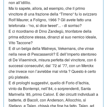
non all’idillio.
Ma lo sapete, allora, ad esempio, che il primo
vincitore di una frazione della “Tirreno” fu lo svizzero
Rolf Maurer, a Fo­ligno, 1966 ? Gli avete fatto una
telefonata - “no, si dice tweet”... - di sorriso?
E ci ricordiamo di Dino Zan­de­gù, trionfatore della
prima edizione stessa, dinanzi al suo nemico ideale,
Vito Taccone?
E di un belga della Watneys, Ve­kemans, che vinse
nella neve di Pescasseroli? E dell’imperio stentoreo
di De Vlaeminck, mi­sura perfetta del vincitore, con 6
successi consecutivi, dal ’72 al ’77, con un Merckx
che invece non l’avrebbe mai vinta ? Questo è certo
più plateale.
E di prologhi suggestivi, quello di Forio d’Ischia,
vinto da Bon­tempi, nell’84, o sorprendenti, Santa
Marinella ’85, primo Ca­lovi. E dei circuiti individuali a
batterie, di Bacoli, con An­der­son, Allocchio, sì
Stefano, e Ta­len, chissà che fine ha fatto, Talen, ad