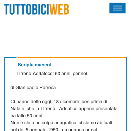
HOME
RIVISTA
SQUADRE
ATLETI
Scripta manent
Tirreno-Adriatoco: 50 anni, per noi...
CALENDARIO
di Gian paolo Porreca
OSCAR
Ci hanno detto oggi, 18 dicembre, ben prima di
ALBI D'ORO
Natale, che la Tirreno - Adriatico appena presentata
ha fatto 50 anni.
Non è stato un colpo anagrafico, ci siamo abituati -
noi del 5 gennaio 1950 - da quando or­mai
NEWSLETTER