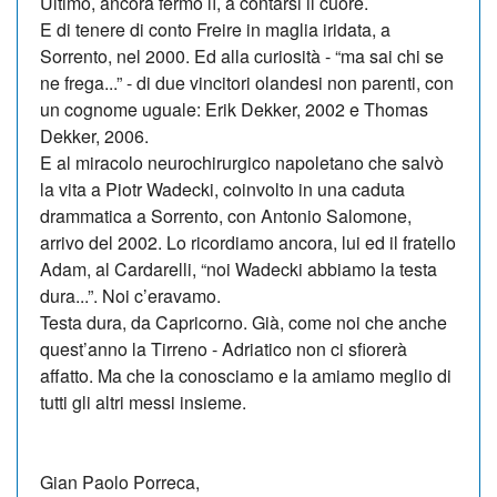
Ultimo, ancora fer­mo lì, a contarsi il cuore.
E di tenere di conto Freire in maglia iridata, a
Sorrento, nel 2000. Ed alla curiosità - “ma sai chi se
ne frega...” - di due vincitori olandesi non parenti, con
un cognome uguale: Erik Dek­ker, 2002 e Thomas
Dekker, 2006.
E al miracolo neurochirurgico napoletano che salvò
la vita a Piotr Wadecki, coinvolto in una caduta
drammatica a Sor­rento, con Antonio Salomone,
arrivo del 2002. Lo ricordiamo ancora, lui ed il fratello
Adam, al Cardarelli, “noi Wadecki abbiamo la testa
dura...”. Noi c’eravamo.
Testa dura, da Capricorno. Già, come noi che anche
quest’anno la Tirreno - Adriatico non ci sfiorerà
affatto. Ma che la co­no­sciamo e la amiamo meglio di
tutti gli altri messi insieme.
Gian Paolo Porreca,