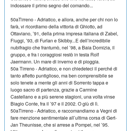
indossare il primo se­gno del comando...
50aTirreno - Adriati­co, e allora, an­che per chi non lo
farà, vi ricordiamo della vittoria di Ghiotto, ad
Ottaviano, ’91, della prima impresa italiana di Zabel,
Fiuggi, ’93, di Fur­lan e Skibby...E dell’incredibile
nubifragio che frantumò, nel ’98, a Baia Domizia, il
gruppo, e fra i coraggiosi restò in testa Rolf
Jaermann. Un mare di inverno e di pioggia.
50a Tirreno - Adriatico, e non chiedeteci il perché di
tanto af­fetto puntiglioso, ma ben comprensibile se
solo tenete a men­te gli anni di Sorrento tappa e
luogo sacro di partenza, grazie a Carmine
Castellano e a più serene stagioni, una volta vinse
Bia­gio Conte, fra il ’97 e il 2002. O giù di lì.
50aTirreno - Adriati­co, e raccomandiamo a Vegni di
fare menzione sentimentale all’ultima corsa di Gert-
Jan Theu­nisse, che si arrese a Pom­pei, nel ’95.