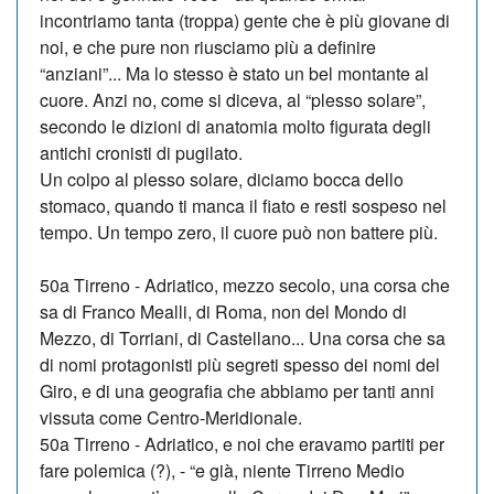
incontriamo tanta (troppa) gente che è più giovane di
noi, e che pure non riusciamo più a definire
“anziani”... Ma lo stesso è stato un bel montante al
cuore. Anzi no, come si diceva, al “plesso solare”,
secondo le dizioni di anatomia molto figurata degli
antichi cronisti di pu­gilato.
Un colpo al plesso solare, diciamo bocca dello
stomaco, quando ti manca il fiato e resti so­spe­so nel
tempo. Un tempo ze­ro, il cuore può non battere più.
50a Tirreno - Adria­ti­co, mezzo secolo, una corsa che
sa di Franco Mealli, di Roma, non del Mondo di
Mezzo, di Tor­ria­ni, di Castellano... Una corsa che sa
di nomi protagonisti più segreti spesso dei nomi del
Gi­ro, e di una geografia che ab­bia­mo per tanti anni
vissuta co­me Centro-Meridionale.
50a Tirreno - Adriatico, e noi che eravamo partiti per
fare po­lemica (?), - “e già, niente Tir­re­no Medio