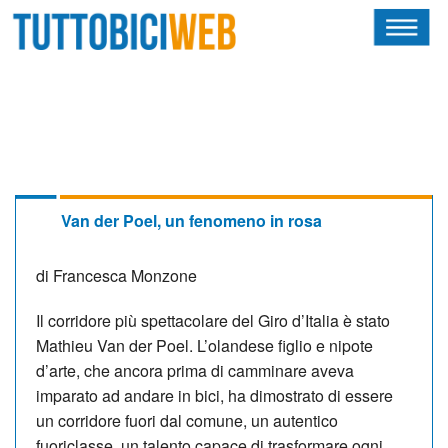
HOME
RIVISTA
SQUADRE
ATLETI
Van der Poel, un fenomeno in rosa
CALENDARIO
di Francesca Monzone
OSCAR
Il corridore più spettacolare del Giro d’Italia è stato
Mathieu Van der Poel. L’olandese figlio e nipote
ALBI D'ORO
d’arte, che ancora prima di camminare aveva
imparato ad an­dare in bici, ha dimostrato di essere
un corridore fuori dal comune, un autentico
NEWSLETTER
fuoriclasse, un talento capace di trasformare ogni