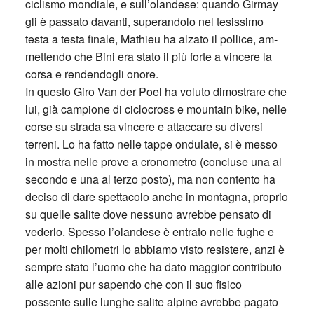
ciclismo mondiale, e sull’olandese: quando Gir­may
gli è passato davanti, superandolo nel tesissimo
testa a testa finale, Mathieu ha al­zato il pollice, am­
mettendo che Bini era stato il più forte a vincere la
corsa e rendendogli onore.
In questo Giro Van der Poel ha voluto dimostrare che
lui, già campione di ciclocross e mountain bike, nelle
corse su strada sa vincere e attaccare su diversi
terreni. Lo ha fatto nelle tappe on­dulate, si è messo
in mostra nelle prove a cronometro (concluse una al
secondo e una al terzo posto), ma non contento ha
deciso di dare spettacolo anche in montagna, proprio
su quelle salite dove nessuno avrebbe pensato di
ve­der­lo. Spesso l’olandese è entrato nelle fughe e
per molti chilometri lo abbiamo visto resistere, anzi è
sempre stato l’uomo che ha dato maggior contributo
alle azioni pur sapendo che con il suo fisico
possente sulle lunghe salite alpine avrebbe pagato