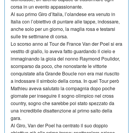
corsa in un evento appassionante.
Al suo primo Giro d’Italia, l’olandese era venuto in
Italia con l’obiettivo di puntare alle tappe, indossare,
anche solo per un giorno, la maglia rosa e testarsi
sulle tre settimane di corsa.
Lo scorso anno al Tour de France Van der Poel si era
vestito di giallo, lo ave­va fatto guardando il cielo e
immaginando la gioia del nonno Raymond Poulidor,
scomparso da poco, che nonostante le vittorie
conquistate alla Grande Boucle non era mai riuscito
a indossare il simbolo della corsa. In quel Tour però
Mathieu aveva salutato la compagnia dopo poche
giornate per inseguire il sogno olimpico nel cross
country, sogno che sarebbe poi stato spezzato da
una incredibile disattenzione al primo salto della
gara.
Al Giro, Van der Poel ha centrato il suo doppio
obiettivo già alla prima tappa: spettacolare azione