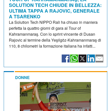
SOLUTION TECH CHIUDE IN BELLEZZA:
ULTIMA TAPPA A RAJOVIC, GENERALE
A TSARENKO
La Solution Tech NIPPO Rali ha chiuso in maniera
perfetta la quattro giorni di gara al Tour of
Kahramanmaraş. Con lo sprint vincente di Dusan
Rajovic al termine della Yeşilgöz-Kahramanmaraş di
110, 8 chilometri la formazione italiana ha infatti...
DONNE