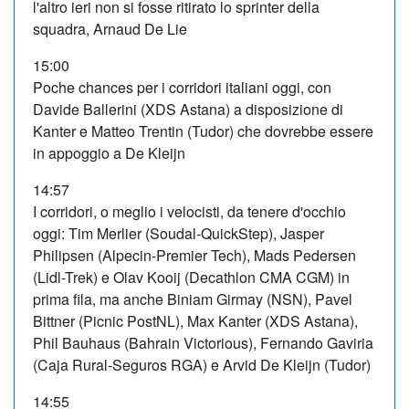
l'altro ieri non si fosse ritirato lo sprinter della
squadra, Arnaud De Lie
15:00
Poche chances per i corridori italiani oggi, con
Davide Ballerini (XDS Astana) a disposizione di
Kanter e Matteo Trentin (Tudor) che dovrebbe essere
in appoggio a De Kleijn
14:57
I corridori, o meglio i velocisti, da tenere d'occhio
oggi: Tim Merlier (Soudal-QuickStep), Jasper
Philipsen (Alpecin-Premier Tech), Mads Pedersen
(Lidl-Trek) e Olav Kooij (Decathlon CMA CGM) in
prima fila, ma anche Biniam Girmay (NSN), Pavel
Bittner (Picnic PostNL), Max Kanter (XDS Astana),
Phil Bauhaus (Bahrain Victorious), Fernando Gaviria
(Caja Rural-Seguros RGA) e Arvid De Kleijn (Tudor)
14:55