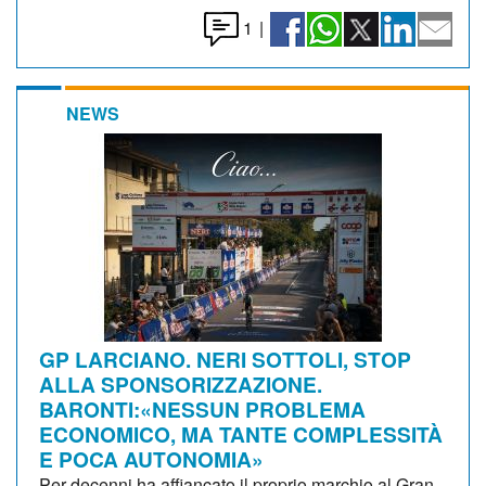
1
|
NEWS
GP LARCIANO. NERI SOTTOLI, STOP
ALLA SPONSORIZZAZIONE.
BARONTI:«NESSUN PROBLEMA
ECONOMICO, MA TANTE COMPLESSITÀ
E POCA AUTONOMIA»
Per decenni ha affiancato il proprio marchio al Gran