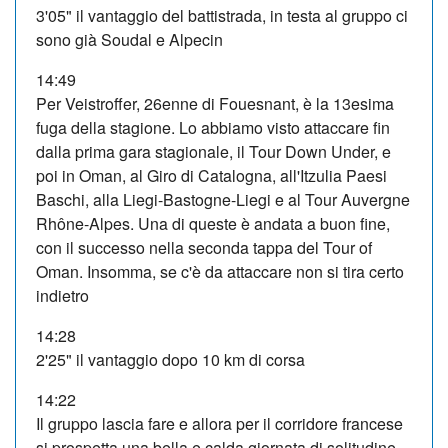
3'05" il vantaggio del battistrada, in testa al gruppo ci
sono già Soudal e Alpecin
14:49
Per Veistroffer, 26enne di Fouesnant, è la 13esima
fuga della stagione. Lo abbiamo visto attaccare fin
dalla prima gara stagionale, il Tour Down Under, e
poi in Oman, al Giro di Catalogna, all'Itzulia Paesi
Baschi, alla Liegi-Bastogne-Liegi e al Tour Auvergne
Rhône-Alpes. Una di queste è andata a buon fine,
con il successo nella seconda tappa del Tour of
Oman. Insomma, se c'è da attaccare non si tira certo
indietro
14:28
2'25" il vantaggio dopo 10 km di corsa
14:22
Il gruppo lascia fare e allora per il corridore francese
si prospetta una bella e calda giornata di solitudine