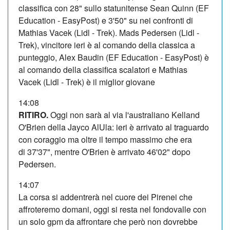
classifica con 28" sullo statunitense Sean Quinn (EF
Education - EasyPost) e 3'50" su nei confronti di
Mathias Vacek (Lidl - Trek). Mads Pedersen (Lidl -
Trek), vincitore ieri è al comando della classica a
punteggio, Alex Baudin (EF Education - EasyPost) è
al comando della classifica scalatori e Mathias
Vacek (Lidl - Trek) è il miglior giovane
14:08
RITIRO.
Oggi non sarà al via l'australiano Kelland
O'Brien della Jayco AlUla: ieri è arrivato al traguardo
con coraggio ma oltre il tempo massimo che era
di
37'37", mentre O'Brien è arrivato
46'02" dopo
Pedersen.
14:07
La corsa si addentrerà nel cuore dei Pirenei che
affroteremo domani, oggi si resta nel fondovalle con
un solo gpm da affrontare che però non dovrebbe