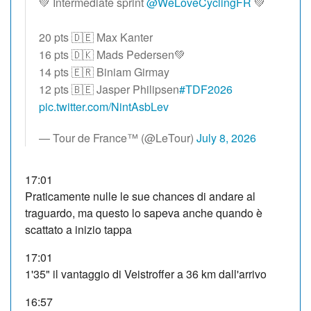
💚 Intermediate sprint
@WeLoveCyclingFR
💚
20 pts 🇩🇪 Max Kanter
16 pts 🇩🇰 Mads Pedersen💚
14 pts 🇪🇷 Biniam Girmay
12 pts 🇧🇪 Jasper Philipsen
#TDF2026
pic.twitter.com/NintAsbLev
— Tour de France™ (@LeTour)
July 8, 2026
17:01
Praticamente nulle le sue chances di andare al
traguardo, ma questo lo sapeva anche quando è
scattato a inizio tappa
17:01
1'35" il vantaggio di Veistroffer a 36 km dall'arrivo
16:57