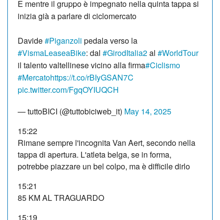
E mentre il gruppo è impegnato nella quinta tappa si
inizia già a parlare di ciclomercato
Davide
#Piganzoli
pedala verso la
#VismaLeaseaBike
: dal
#GirodItalia2
al
#WorldTour
il talento valtellinese vicino alla firma
#Ciclismo
#Mercato
https://t.co/rBIyGSAN7C
pic.twitter.com/FgqOYIUQCH
— tuttoBICI (@tuttobiciweb_it)
May 14, 2025
15:22
Rimane sempre l'incognita Van Aert, secondo nella
tappa di apertura. L'atleta belga, se in forma,
potrebbe piazzare un bel colpo, ma è difficile dirlo
15:21
85 KM AL TRAGUARDO
15:19