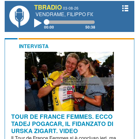
TBRADIO
03-08-26
EA VENDRAME, FILIPPO FIORELLI
00:00
50:38
INTERVISTA
TOUR DE FRANCE FEMMES. ECCO
TADEJ POGACAR, IL FIDANZATO DI
URSKA ZIGART. VIDEO
Il Tour de France Femmes si è concluso ieri, ma