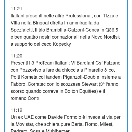
11:21
Italiani presenti nelle altre Professional, con Tizza e
Villa nella Bingoal diretta in ammiraglia da
Spezialetti, il trio Brambilla-Calzoni-Conca in Q36.5
e ben quattro nostri connazionali nella Novo Nordisk
a supporto del ceco Kopecky
11:20
Presenti i 3 ProTeam italiani: Vf Bardiani Csf Faizanè
con Pozzovivo a fare da chioccia a Pinarello & co,
Polti Kometa col tandem Piganzoli-Double insieme a
Fabbro, Corratec con lo scozzese Stewart (3° l'anno
scorso quando correva in Bolton Equities) e il
romano Conti
11:19
Un ex UAE come Davide Formolo è invece al via per
la Movistar, che schiera pure Barta, Romo, Milesi,
Pedrero, Sosa e Muhlberger