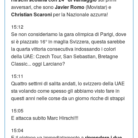
avversari, che sono
Javier Romo
(Movistar) e
Christian Scaroni
per la Nazionale azzurra!
15:12
Se non consideriamo la gara olimpica di Parigi, dove
si è piazzato 16° in maglia Svizzera, questa sarebbe
la quarta vittoria consecutiva indossando i colori
della UAE: Czech Tour, San Sebastian, Bretagne
Classic... oggi Larciano?
15:11
Quattro settimi di salita andati, lo svizzero della UAE
sta volando come spesso gli abbiamo visto fare in
questi anni nelle corse da un giorno ricche di strappi
15:05
E attacca subito Marc Hirschi!!!
15:04
E il plotone va immediatamente a
riprendere i due