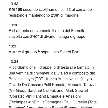
13:43
KM 100
secondo scollinamento, i 13 al comando
resistono e mantengono 2'38'' di margine
13:38
E si affronta nuovamente il muro del Fornello,
stavolta con 2'40'' di divario tra fuga e gruppo
13:37
A tirare il gruppo è soprattutto Sjoerd Bax
13:34
Ricordiamo che il drappello di testa si è formato in
una ventina di chilometri dal via ed è composto da:
Baptiste Huyet (TDT Unibet) Yuma Koishi (Ukyo)
Davide De Cassan (Polti Kometa) Manuele Tarozzi
(VF Group Bardiani Csf Faizanè) Mark Stewart
(Corratec Vini Fantini) Emanuele Ansaloni
(Technipes #InEmiliaRomagna) Paul Ourselin (Total
Energies) Aaron Van der Beken (Bingoal) Matteo