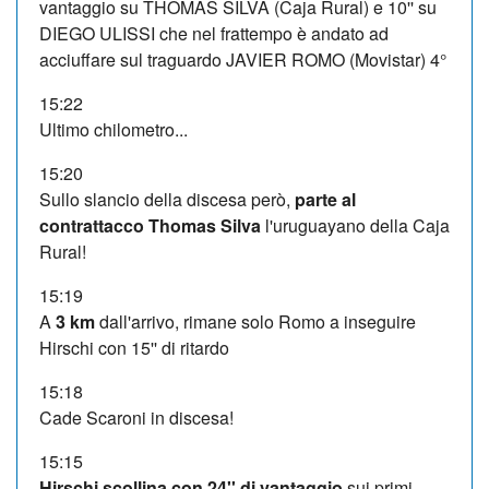
vantaggio su THOMAS SILVA (Caja Rural) e 10'' su
DIEGO ULISSI che nel frattempo è andato ad
acciuffare sul traguardo JAVIER ROMO (Movistar) 4°
15:22
Ultimo chilometro...
15:20
Sullo slancio della discesa però,
parte al
contrattacco Thomas Silva
l'uruguayano della Caja
Rural!
15:19
A
3 km
dall'arrivo, rimane solo Romo a inseguire
Hirschi con 15'' di ritardo
15:18
Cade Scaroni in discesa!
15:15
Hirschi scollina con 24'' di vantaggio
sui primi