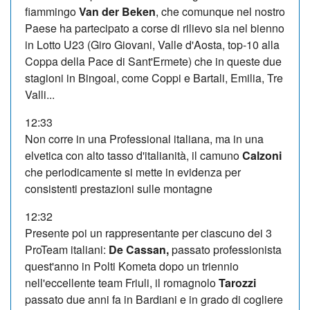
fiammingo
Van der Beken
, che comunque nel nostro
Paese ha partecipato a corse di rilievo sia nel bienno
in Lotto U23 (Giro Giovani, Valle d'Aosta, top-10 alla
Coppa della Pace di Sant'Ermete) che in queste due
stagioni in Bingoal, come Coppi e Bartali, Emilia, Tre
Valli...
12:33
Non corre in una Professional italiana, ma in una
elvetica con alto tasso d'italianità, il camuno
Calzoni
che periodicamente si mette in evidenza per
consistenti prestazioni sulle montagne
12:32
Presente poi un rappresentante per ciascuno dei 3
ProTeam italiani:
De Cassan,
passato professionista
quest'anno in Polti Kometa dopo un triennio
nell'eccellente team Friuli, il romagnolo
Tarozzi
passato due anni fa in Bardiani e in grado di cogliere