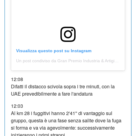
Visualizza questo post su Instagram
Un post condiviso da Gran Premio Industria & Artigianato di Larciano (@gplarciano)
12:08
Difatti il distacco scivola sopra i tre minuti, con la
UAE prevedibilmente a fare l'andatura
12:03
Al km 28 i fuggitivi hanno 2'41'' di vantaggio sul
gruppo, questa è una fase senza salite dove la fuga
si forma e va via agevolmente: successivamente
inizieranno i primi strappi