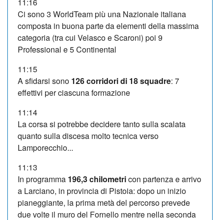
11:16
Ci sono 3 WorldTeam più una Nazionale italiana
composta in buona parte da elementi della massima
categoria (tra cui Velasco e Scaroni) poi 9
Professional e 5 Continental
11:15
A sfidarsi sono
126 corridori di 18 squadre
: 7
effettivi per ciascuna formazione
11:14
La corsa si potrebbe decidere tanto sulla scalata
quanto sulla discesa molto tecnica verso
Lamporecchio...
11:13
In programma
196,3 chilometri
con partenza e arrivo
a Larciano, in provincia di Pistoia: dopo un inizio
pianeggiante, la prima metà del percorso prevede
due volte il muro del Fornello mentre nella seconda