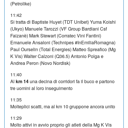
(Petrolike)
11:42
Si tratta di Baptiste Huyet (TDT Unibet) Yuma Koishi
(Ukyo) Manuele Tarozzi (VF Group Bardiani Csf
Faizanè) Mark Stewart (Corratec Vini Fantini)
Emanuele Ansaloni (Technipes #InEmiliaRomagna)
Paul Ourselin (Total Energies) Matteo Spreafico (Mg
K Vis) Walter Calzoni (Q36.5) Antonio Polga e
Andrea Peron (Novo Nordisk)
11:40
Al
km 14
una decina di corridori fa il buco e partono
tre uomini al loro inseguimento
11:35
Molteplici scatti, ma al km 10 gruppone ancora unito
11:29
Molto attivi in avvio proprio gli atleti della Mg K Vis