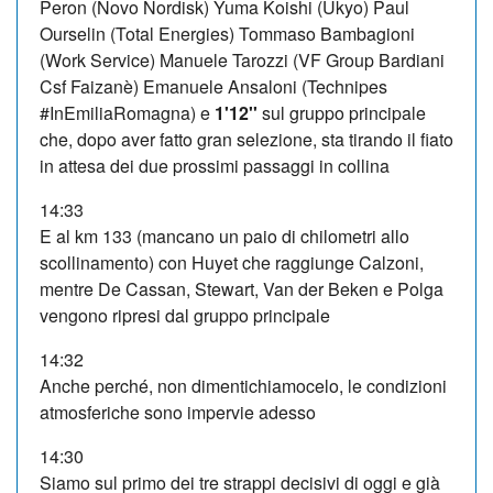
Peron (Novo Nordisk) Yuma Koishi (Ukyo) Paul
Ourselin (Total Energies) Tommaso Bambagioni
(Work Service) Manuele Tarozzi (VF Group Bardiani
Csf Faizanè) Emanuele Ansaloni (Technipes
#InEmiliaRomagna) e
1'12''
sul gruppo principale
che, dopo aver fatto gran selezione, sta tirando il fiato
in attesa dei due prossimi passaggi in collina
14:33
E al km 133 (mancano un paio di chilometri allo
scollinamento) con Huyet che raggiunge Calzoni,
mentre De Cassan, Stewart, Van der Beken e Polga
vengono ripresi dal gruppo principale
14:32
Anche perché, non dimentichiamocelo, le condizioni
atmosferiche sono impervie adesso
14:30
Siamo sul primo dei tre strappi decisivi di oggi e già