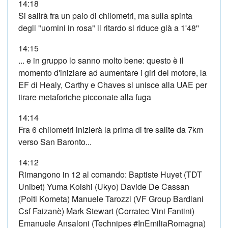
14:18
Si salirà fra un paio di chilometri, ma sulla spinta
degli "uomini in rosa" il ritardo si riduce già a 1'48''
14:15
... e in gruppo lo sanno molto bene: questo è il
momento d'iniziare ad aumentare i giri del motore, la
EF di Healy, Carthy e Chaves si unisce alla UAE per
tirare metaforiche picconate alla fuga
14:14
Fra 6 chilometri inizierà la prima di tre salite da 7km
verso San Baronto...
14:12
Rimangono in 12 al comando: Baptiste Huyet (TDT
Unibet) Yuma Koishi (Ukyo) Davide De Cassan
(Polti Kometa) Manuele Tarozzi (VF Group Bardiani
Csf Faizanè) Mark Stewart (Corratec Vini Fantini)
Emanuele Ansaloni (Technipes #InEmiliaRomagna)