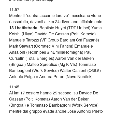
11:57
Mentre il "contrattaccante tardivo" messicano viene
riassorbito, davanti al km 24 diventano ufficialmente
13 i battistrada
: Baptiste Huyet (TDT Unibet) Yuma
Koishi (Ukyo) Davide De Cassan (Polti Kometa)
Manuele Tarozzi (VF Group Bardiani Csf Faizanè)
Mark Stewart (Corratec Vini Fantini) Emanuele
Ansaloni (Technipes #InEmiliaRomagna) Paul
Ourselin (Total Energies) Aaron Van der Beken
(Bingoal) Matteo Spreafico (Mg K Vis) Tommaso
Bambagioni (Work Service) Walter Calzoni (Q36.5)
Antonio Polga e Andrea Peron (Novo Nordisk)
11:45
Al km 17 costoro hanno 25 secondi su Davide De
Cassan (Polti Kometa) Aaron Van der Beken
(Bingoal) e Tommaso Bambagioni (Work Service)
mentre dal gruppo evade anche Jose Antonio Prieto