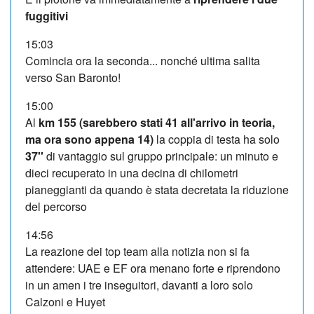
fuggitivi
15:03
Comincia ora la seconda... nonché ultima salita
verso San Baronto!
15:00
Al
km 155 (sarebbero stati 41 all'arrivo in teoria,
ma ora sono appena 14)
la coppia di testa ha solo
37''
di vantaggio sul gruppo principale: un minuto e
dieci recuperato in una decina di chilometri
pianeggianti da quando è stata decretata la riduzione
del percorso
14:56
La reazione dei top team alla notizia non si fa
attendere: UAE e EF ora menano forte e riprendono
in un amen i tre inseguitori, davanti a loro solo
Calzoni e Huyet