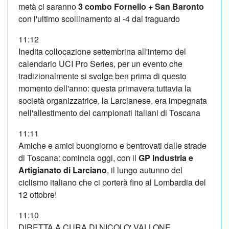
metà ci saranno
3 combo Fornello + San Baronto
con l'ultimo scollinamento ai -4 dal traguardo
11:12
Inedita collocazione settembrina all'interno del
calendario UCI Pro Series, per un evento che
tradizionalmente si svolge ben prima di questo
momento dell'anno: questa primavera tuttavia la
società organizzatrice, la Larcianese, era impegnata
nell'allestimento dei campionati italiani di Toscana
11:11
Amiche e amici buongiorno e bentrovati dalle strade
di Toscana: comincia oggi, con il
GP Industria e
Artigianato di Larciano
, il lungo autunno del
ciclismo italiano che ci porterà fino al Lombardia del
12 ottobre!
11:10
DIRETTA A CURA DI NICOLO' VALLONE