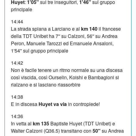
Huyet
:
1'05''
sui tre inseguitori,
1'46''
sul gruppo
principale
14:44
La strada spiana a Larciano e al
km 140
il francese
della TDT Unibet ha 7'' su Calzoni, 56'' su Andrea
Peron, Manuele Tarozzi ed Emanuele Ansaloni,
1'54'' sul gruppo principale
14:42
Non è facile tenere un ritmo normale su una discesa
così viscida, così Ourselin, Koishi e Bambagioni si
rialzano e si lasciano riassorbire
14:38
E in discesa
Huyet va via
in contropiede!
14:36
In vetta al
km 135
Baptiste Huyet (TDT Unibet) e
Walter Calzoni (Q36.5) transitano con
50''
su Andrea