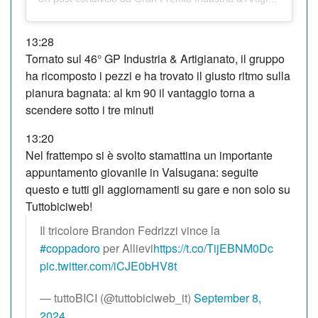
13:28
Tornato sul 46° GP Industria & Artigianato, il gruppo
ha ricomposto i pezzi e ha trovato il giusto ritmo sulla
pianura bagnata: al km 90 il vantaggio torna a
scendere sotto i tre minuti
13:20
Nel frattempo si è svolto stamattina un importante
appuntamento giovanile in Valsugana: seguite
questo e tutti gli aggiornamenti su gare e non solo su
Tuttobiciweb!
Il tricolore Brandon Fedrizzi vince la
#coppadoro
per Allievi
https://t.co/TijEBNM0Dc
pic.twitter.com/iCJE0bHV8t
— tuttoBICI (@tuttobiciweb_it)
September 8,
2024