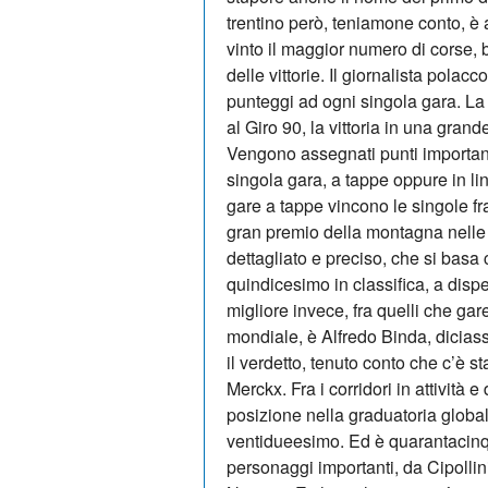
trentino però, teniamone conto, è a
vinto il maggior numero di corse, b
delle vittorie. Il giornalista pola
punteggi ad ogni singola gara. La v
al Giro 90, la vittoria in una gran
Vengono assegnati punti important
singola gara, a tappe oppure in li
gare a tappe vincono le singole fra
gran premio della montagna nelle 
dettagliato e preciso, che si basa
quindicesimo in classifica, a dispe
migliore invece, fra quelli che gar
mondiale, è Alfredo Binda, dicias
il verdetto, tenuto conto che c’è 
Merckx. Fra i corridori in attività e
posizione nella graduatoria global
ventidueesimo. Ed è quarantacinq
personaggi importanti, da Cipollin