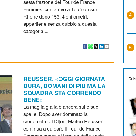
sesta frazione del Tour de France
Femmes, con arrivo a Tournon-sur-
4
Rhône dopo 153, 4 chilometri,
appartiene senza dubbio a questa
categoria....
5
REUSSER. «OGGI GIORNATA
Rubr
DURA, DOMANI DI PIÙ MA LA
SQUADRA STA CORRENDO
BENE»
La maglia gialla è ancora sulle sue
spalle. Dopo aver dominato la
cronometro di Dijon, Marlen Reusser
continua a guidare il Tour de France
Femmes anche al termine della sesta