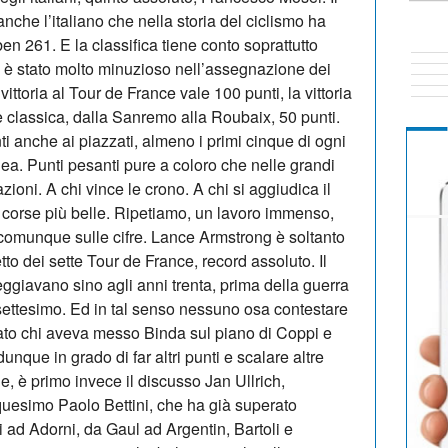
nche l’italiano che nella storia del ciclismo ha
en 261. E la classifica tiene conto soprattutto
cco è stato molto minuzioso nell’assegnazione dei
ittoria al Tour de France vale 100 punti, la vittoria
de classica, dalla Sanremo alla Roubaix, 50 punti.
i anche ai piazzati, almeno i primi cinque di ogni
nea. Punti pesanti pure a coloro che nelle grandi
zioni. A chi vince le crono. A chi si aggiudica il
corse più belle. Ripetiamo, un lavoro immenso,
 comunque sulle cifre. Lance Armstrong è soltanto
tto dei sette Tour de France, record assoluto. Il
eggiavano sino agli anni trenta, prima della guerra
settesimo. Ed in tal senso nessuno osa contestare
stato chi aveva messo Binda sul piano di Coppi e
 dunque in grado di far altri punti e scalare altre
e, è primo invece il discusso Jan Ullrich,
uesimo Paolo Bettini, che ha già superato
i ad Adorni, da Gaul ad Argentin, Bartoli e