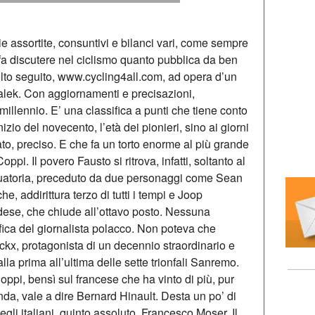
e assortite, consuntivi e bilanci vari, come sempre
 fa discutere nel ciclismo quanto pubblica da ben
olto seguito, www.cycling4all.com, ad opera d’un
alek. Con aggiornamenti e precisazioni,
 millennio. E’ una classifica a punti che tiene conto
l’inizio del novecento, l’età dei pionieri, sino ai giorni
ato, preciso. E che fa un torto enorme al più grande
ppi. Il povero Fausto si ritrova, infatti, soltanto al
aduatoria, preceduto da due personaggi come Sean
he, addirittura terzo di tutti i tempi e Joop
dese, che chiude all’ottavo posto. Nessuna
fica del giornalista polacco. Non poteva che
ckx, protagonista di un decennio straordinario e
dalla prima all’ultima delle sette trionfali Sanremo.
ppi, bensì sul francese che ha vinto di più, pur
a, vale a dire Bernard Hinault. Desta un po’ di
gli italiani, quinto assoluto, Francesco Moser. Il