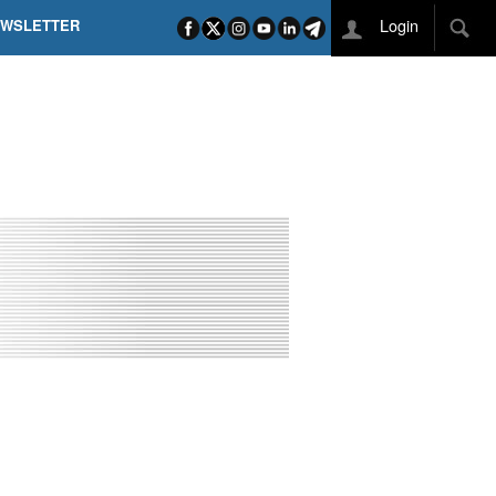
Login
EWSLETTER
 POEL SUI CAMPI ELISI! POGAČAR NELLA STORIA
L TAPPONE DEI TAPPONI
DEJ IN UNA TAPPA PAZZESCA
ETTE INCORONA CARAPAZ
O DI PHILIPSEN SU SCHMID E KOOIJ