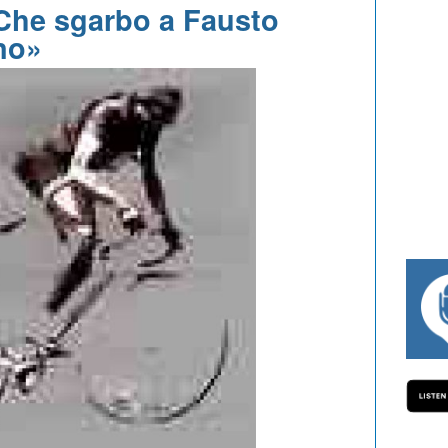
Che sgarbo a Fausto
no»
#334 CHARLY WEGELIUS