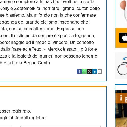
amente compiere altri balzi notevoli nella storia.
elly e Zoetemelk fa inorridire i grandi cultori dello
ente blasfemo. Ma in fondo non fa che confermare
 e leggenda del grande ciclismo insegnano che i
tela, con somma attenzione. E spesso non
alori. Il ciclismo da sempre è sport da leggenda,
 personaggio ed il modo di vincere. Un concetto
alla frase ad effetto: « Merckx è stato il più forte
ezza e la logicità dei numeri non possono tenerne
bre, a firma Beppe Conti)
sser registrato.
gin altrimenti registrati.