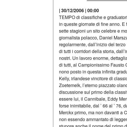
| 30/12/2006 | 00:00
TEMPO di classifiche e graduatori
in queste giornate di fine anno. E
sette stagioni un sito celebre e m
giornalista polacco, Daniel Marsz
regolarmente, dall’inizio del terzo
di tutti i corridori della storia, dal
nostri. Un lavoro enorme, dettagli
di tutti, al Campionissimo Fausto Co
nono posto in questa infinita gr
Kelly, irlandese vincitore di classic
Zoetemelk, l’eterno piazzato olan
discussione sul primo della classi
essere lui, il Cannibale, Eddy Mer
forse inimitabile, dal ’ 66 al ’ 76, 
Merckx primo, ma non davanti a Co
non essendo ammantato di leggend
stupore anche il nome del primo de