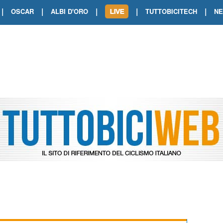
|
|
|
|
|
OSCAR
ALBI D'ORO
TUTTOBICITECH
N
TOUR DE FRANCE. SHOW DI VAN DER
TOUR DE FRANCE. CARAPAZ FIRMA I
TOUR DE FRANCE. POKERISSIMO TA
TOUR DE FRANCE. ORCIERES-MERL
TOUR DE FRANCE. A VOIRON TRIONF