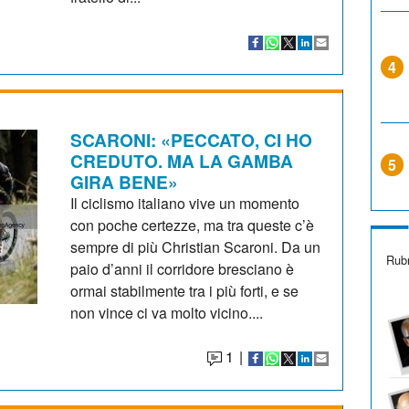
4
SCARONI: «PECCATO, CI HO
CREDUTO. MA LA GAMBA
5
GIRA BENE»
Il ciclismo italiano vive un momento
con poche certezze, ma tra queste c’è
sempre di più Christian Scaroni. Da un
Rubr
paio d’anni il corridore bresciano è
ormai stabilmente tra i più forti, e se
non vince ci va molto vicino....
1
|