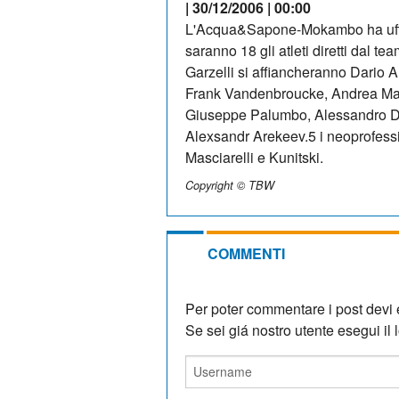
| 30/12/2006 | 00:00
L'Acqua&Sapone-Mokambo ha uffici
saranno 18 gli atleti diretti dal 
Garzelli si affiancheranno Dario 
Frank Vandenbroucke, Andrea Masc
Giuseppe Palumbo, Alessandro Don
Alexsandr Arekeev.5 i neoprofess
Masciarelli e Kunitski.
Copyright © TBW
COMMENTI
Per poter commentare i post devi e
Se sei giá nostro utente esegui il lo