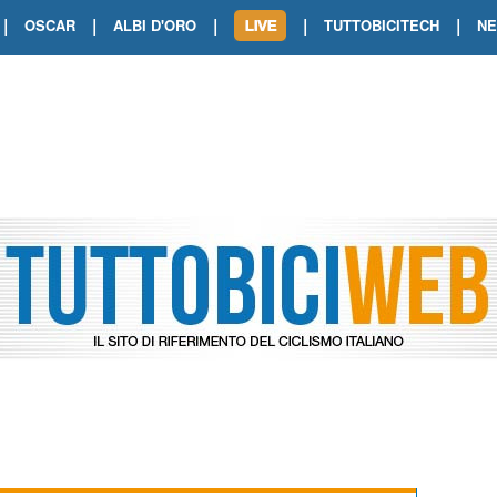
|
|
|
|
|
OSCAR
ALBI D'ORO
TUTTOBICITECH
N
TOUR DE FRANCE. SHOW DI VAN DER
TOUR DE FRANCE. CARAPAZ FIRMA I
TOUR DE FRANCE. POKERISSIMO TA
TOUR DE FRANCE. ORCIERES-MERL
TOUR DE FRANCE. A VOIRON TRIONF