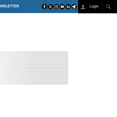
Login
EWSLETTER
 POEL SUI CAMPI ELISI! POGAČAR NELLA STORIA
L TAPPONE DEI TAPPONI
DEJ IN UNA TAPPA PAZZESCA
ETTE INCORONA CARAPAZ
O DI PHILIPSEN SU SCHMID E KOOIJ