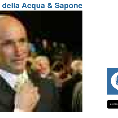
o della Acqua & Sapone
#334 CHARLY WEGELIUS, MAURO GIANET