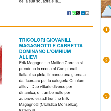
della sua squadra e la...
1
TRICOLORI GIOVANILI.
MAGAGNOTTI E CARRETTA
DOMINANO L'OMNIUM
ALLIEVI
2
Erik Magagnotti e Matilde Carretta si
prendono la scena ai Campionati
Italiani su pista, firmando una giornata
da ricordare per la categoria Omnium
allievi. Due vittorie diverse per
dinamica, entrambe nette per
3
autorevolezza.Il trentino Erik
Magagnotti (Ciclistica Monselice),
fratello di...