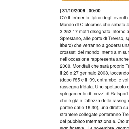
| 31/10/2006 | 00:00
C'è il fermento tipico degli eventi
Mondo di Ciclocross che sabato 4
3.252,17 metri disegnato intorno 
Spresiano, alle porte di Treviso, s
libero) che verranno a godersi una
crossisti del mondo intenti a misur
nell'occasione rappresenta anche 
2008. Mondiali che sarà proprio T
il 26 e 27 gennaio 2008, toccando l
(dopo l'85 e il ’99, entrambe le vo
rassegna iridata. Uno spettacolo d
spiegamento di mezzi di Raisport
che è già all'altezza della rassegn
partire dalle 16.30), una diretta 
straniere collegate porteranno Tre
del pubblico internazionale. Ciò 
significativa, il 4 novembre, giorno