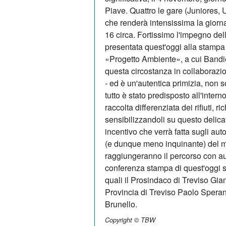
Piave. Quattro le gare (Juniores, 
che renderà intensissima la giornat
16 circa. Fortissimo l'impegno del
presentata quest'oggi alla stampa e
«Progetto Ambiente», a cui Bandie 
questa circostanza in collaborazi
- ed è un'autentica primizia, non s
tutto è stato predisposto all'inter
raccolta differenziata dei rifiuti, r
sensibilizzandoli su questo delicat
incentivo che verrà fatta sugli aut
(e dunque meno inquinante) del m
raggiungeranno il percorso con au
conferenza stampa di quest'oggi si
quali il Prosindaco di Treviso Gian
Provincia di Treviso Paolo Speran
Brunello.
Copyright © TBW