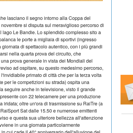
 che lasciano il segno intorno alla Coppa del
 novembre si disputa sul meraviglioso percorso di
al lago Le Bandie. Lo splendido complesso sito a
palanca le porte a migliaia di sportivi (ingresso
 giornata di spettacolo autentico, con i più grandi
arsi nella quarta prova del circuito, che
una prova generale in vista dei Mondiali del
reviso ad ospitare, su questo medesimo percorso,
'invidiabile primato di città che per la terza volta
lte per le competizioni su strada) ospita una
a seguire anche in televisione, visto il grande
 presente con 22 telecamere per una produzione
a iridata; oltre un'ora di trasmissione su RaiTre (a
su RaiSport Sat dalle 15.50 e numerose emittenti
viso e questa sua ulteriore bellezza all'attenzione
avviene in una giornata particolarmente
 in cui cade il 40° anniversario dell'alluvione del