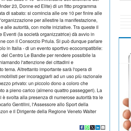
Under 23, Donne ed Elite) di un fitto programma
a di sabato: si comincia alle ore 10 per finire alle
l'organizzazione per allestire la manifestazione,
 alle autorità, con molte iniziative. Tra queste il
Eventi (la società organizzatrice) dà avvio in
one con il Consorzio Priula. Si può dunque parlare
olo in Italia - di un evento sportivo ecocompatibile:
no del Centro Le Bandie per rendere possibile la
ichiamando l'attenzione dei cittadini e
o tema. Altrettanto importante sarà l'opera di
omobilisti per incoraggiarli ad un uso più razionale
ezzo privato: un piccolo dono a coloro che
to a pieno carico (almeno quattro passeggeri). La
 è svolta alla presenza di numerose autorità tra le
carlo Gentilini, l'Assessore allo Sport della
zon e il Dirigente della Regione Veneto Walter