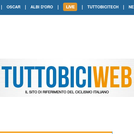
|
|
|
|
|
OSCAR
ALBI D'ORO
TUTTOBICITECH
N
TOUR DE FRANCE. SHOW DI VAN DER
TOUR DE FRANCE. CARAPAZ FIRMA I
TOUR DE FRANCE. POKERISSIMO TA
TOUR DE FRANCE. ORCIERES-MERL
TOUR DE FRANCE. A VOIRON TRIONF