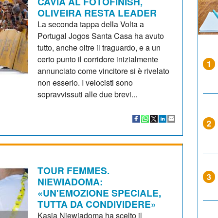
CAVIA AL FOTOFINISH,
OLIVEIRA RESTA LEADER
La seconda tappa della Volta a
Portugal Jogos Santa Casa ha avuto
tutto, anche oltre il traguardo, e a un
certo punto il corridore inizialmente
1
annunciato come vincitore si è rivelato
non esserlo. I velocisti sono
sopravvissuti alle due brevi...
2
TOUR FEMMES.
3
NIEWIADOMA:
«UN'EMOZIONE SPECIALE,
TUTTA DA CONDIVIDERE»
Kasia Niewiadoma ha scelto il