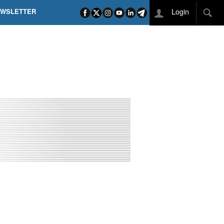
Login
EWSLETTER
 POEL SUI CAMPI ELISI! POGAČAR NELLA STORIA
L TAPPONE DEI TAPPONI
DEJ IN UNA TAPPA PAZZESCA
ETTE INCORONA CARAPAZ
O DI PHILIPSEN SU SCHMID E KOOIJ