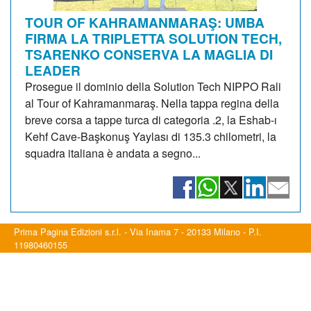
TOUR OF KAHRAMANMARAŞ: UMBA
FIRMA LA TRIPLETTA SOLUTION TECH,
TSARENKO CONSERVA LA MAGLIA DI
LEADER
Prosegue il dominio della Solution Tech NIPPO Rali
al Tour of Kahramanmaraş. Nella tappa regina della
breve corsa a tappe turca di categoria .2, la Eshab-ı
Kehf Cave-Başkonuş Yaylası di 135.3 chilometri, la
squadra italiana è andata a segno...
Prima Pagina Edizioni s.r.l. - Via Inama 7 - 20133 Milano - P.I.
11980460155