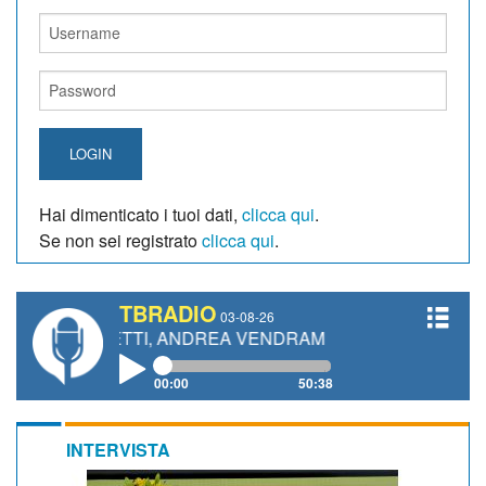
LOGIN
Hai dimenticato i tuoi dati,
clicca qui
.
Se non sei registrato
clicca qui
.
TBRADIO
03-08-26
GIANETTI, ANDREA VENDRAME, FILIPPO FIORELLI
00:00
50:38
INTERVISTA