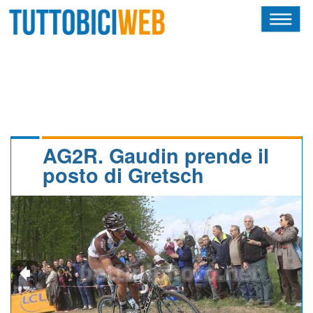
HOME
RIVISTA
SQUADRE
ATLETI
AG2R. Gaudin prende il
posto di Gretsch
CALENDARIO
OSCAR
ALBI D'ORO
NEWSLETTER