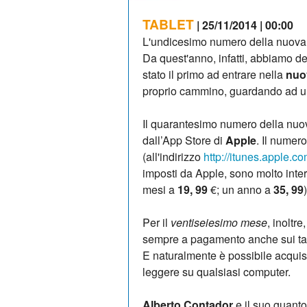
TABLET
| 25/11/2014 | 00:00
L'undicesimo numero della nuova
Da quest'anno, infatti, abbiamo det
stato il primo ad entrare nella
nuo
proprio cammino, guardando ad un
Il quarantesimo numero della nuov
dall’App Store di
Apple
. Il nume
(all'indirizzo
http://itunes.apple.c
imposti da Apple, sono molto inte
mesi a
19, 99
€; un anno a
35, 99
)
Per il
ventiseiesimo mese
, inoltre
sempre a pagamento anche sui tabl
E naturalmente è possibile acquis
leggere su qualsiasi computer.
Alberto Contador
e il suo guanto