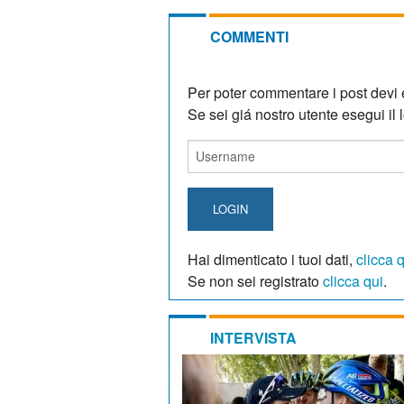
COMMENTI
Per poter commentare i post devi e
Se sei giá nostro utente esegui il lo
LOGIN
Hai dimenticato i tuoi dati,
clicca 
Se non sei registrato
clicca qui
.
INTERVISTA