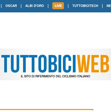
|
|
|
|
|
OSCAR
ALBI D'ORO
TUTTOBICITECH
N
TOUR DE FRANCE. SHOW DI VAN DER
TOUR DE FRANCE. CARAPAZ FIRMA I
TOUR DE FRANCE. POKERISSIMO TA
TOUR DE FRANCE. ORCIERES-MERL
TOUR DE FRANCE. A VOIRON TRIONF