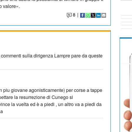
uo valore».
8
|
i commenti sulla dirigenza Lampre pare da queste
n piu giovane agonisticamente) per corse a tappe
ettare la resurrezione di Cunego si
ince la vuelta ed è a piedi , un altro va a piedi da
aa