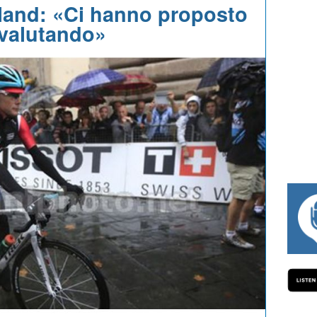
and: «Ci hanno proposto
 valutando»
#334 CHARLY WEGELIUS, MAURO GIANETTI,