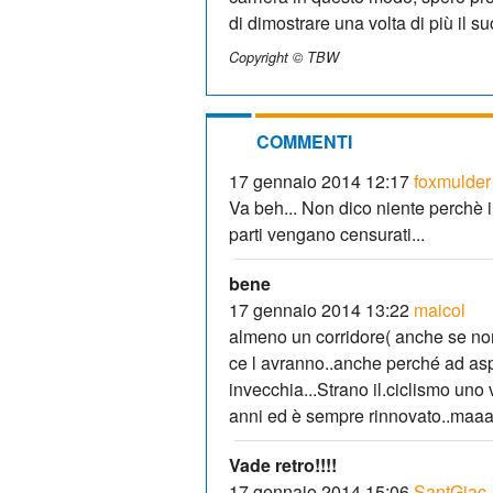
di dimostrare una volta di più il s
Copyright © TBW
COMMENTI
17 gennaio 2014 12:17
foxmulder
Va beh... Non dico niente perchè 
parti vengano censurati...
bene
17 gennaio 2014 13:22
maicol
almeno un corridore( anche se no
ce l avranno..anche perché ad asp
invecchia...Strano il.ciclismo uno v
anni ed è sempre rinnovato..maa
Vade retro!!!!
17 gennaio 2014 15:06
SantGiac