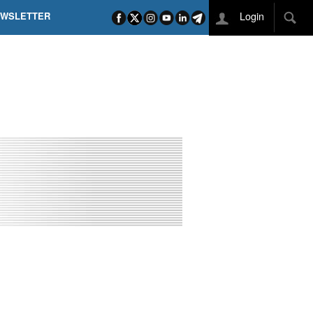
Login
EWSLETTER
 POEL SUI CAMPI ELISI! POGAČAR NELLA STORIA
L TAPPONE DEI TAPPONI
DEJ IN UNA TAPPA PAZZESCA
ETTE INCORONA CARAPAZ
O DI PHILIPSEN SU SCHMID E KOOIJ