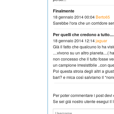
Finalmente
18 gennaio 2014 00:04
Berto65
Sarebbe l'ora che un corridore se
Per quelli che credono a tutto....
18 gennaio 2014 12:14
jaguar
Già il fatto che qualcuno lo ha vis
....vivono su un altro pianeta....
non concesso che il tutto fosse ve
un campione irresistibile ..con que
Poi questa stroia degli altri a giusti
bari? e mica così salviamo il "nonne
Per poter commentare i post devi e
Se sei giá nostro utente esegui il lo