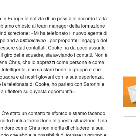
 in Europa la notizia di un possibile accordo tra la
bbiamo chiesto al team manager della formazione
 indiscrezione: «Mi ha telefonato il nuovo agente di
opeland a
tuttobiciweb
- per propormi l'ingaggio del
 essere stati contattati: Cooke ha da poco assunto
 il giro delle squadre, sta avviando i contatti. Non è
bene Chris, che lo apprezzi come persona e come
o intelligente, che sa stare bene in gruppo e che
squadra e ai nostri giovani con la sua esperienza,
o la telefonata di Cooke, ho parlato con Saronni e
 a riflettere su quyesta opportunità».
 C'è stato un contatto telefonico e stiamo facendo
certo l'unica formazione in questa situazione. Una
corridore come Chris non merita di chiudere la sua
prio che abbia la possibilità di tornare in gruppo e