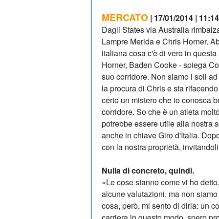
MERCATO
| 17/01/2014 | 11:14
Dagli States via Australia rimbalza
Lampre Merida e Chris Horner. A
italiana cosa c'è di vero in questa
Horner, Baden Cooke - spiega C
suo corridore. Non siamo i soli ad
la procura di Chris e sta rifacendo
certo un mistero che io conosca 
corridore. So che è un atleta molt
potrebbe essere utile alla nostra 
anche in chiave Giro d'Italia. Dop
con la nostra proprietà, invitandoli
Nulla di concreto, quindi.
«Le cose stanno come vi ho detto.
alcune valutazioni, ma non siamo 
cosa, però, mi sento di dirla: un 
carriera in questo modo, spero pro