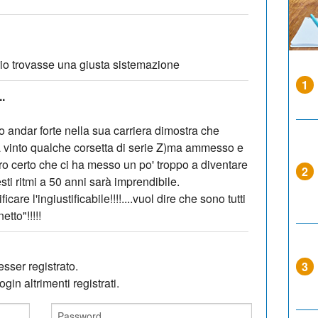
rio trovasse una giusta sistemazione
1
..
to andar forte nella sua carriera dimostra che
( ha vinto qualche corsetta di serie Z)ma ammesso e
ro certo che ci ha messo un po' troppo a diventare
2
sti ritmi a 50 anni sarà imprendibile.
ficare l'ingiustificabile!!!!....vuol dire che sono tutti
tto"!!!!!
sser registrato.
3
gin altrimenti registrati.