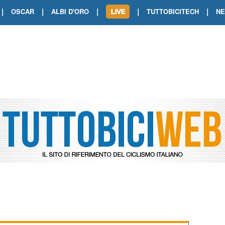
|
|
|
|
|
OSCAR
ALBI D'ORO
TUTTOBICITECH
N
TOUR DE FRANCE. SHOW DI VAN DER
TOUR DE FRANCE. CARAPAZ FIRMA I
TOUR DE FRANCE. POKERISSIMO TA
TOUR DE FRANCE. ORCIERES-MERL
TOUR DE FRANCE. A VOIRON TRIONF