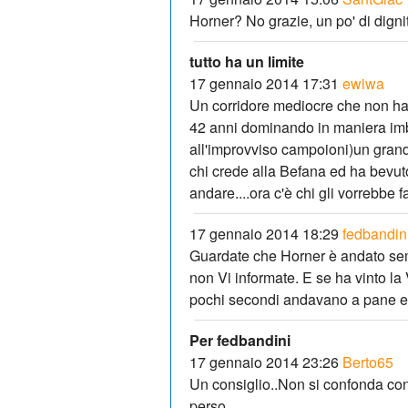
Horner? No grazie, un po' di dignit
tutto ha un limite
17 gennaio 2014 17:31
ewiwa
Un corridore mediocre che non ha 
42 anni dominando in maniera imba
all'improvviso campoioni)un grande 
chi crede alla Befana ed ha bevuto 
andare....ora c'è chi gli vorrebbe 
17 gennaio 2014 18:29
fedbandin
Guardate che Horner è andato semp
non Vi informate. E se ha vinto la 
pochi secondi andavano a pane e 
Per fedbandini
17 gennaio 2014 23:26
Berto65
Un consiglio..Non si confonda con
perso...