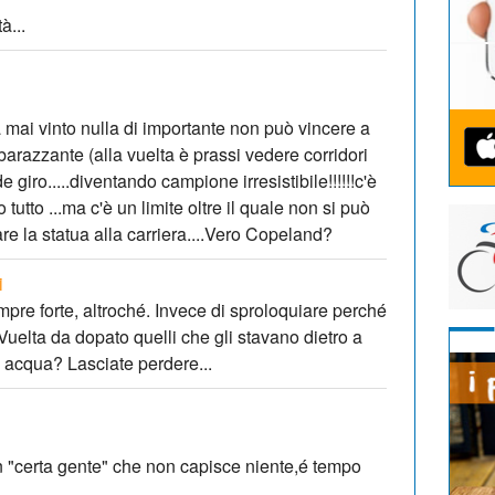
à...
mai vinto nulla di importante non può vincere a
razzante (alla vuelta è prassi vedere corridori
giro.....diventando campione irresistibile!!!!!!c'è
tutto ...ma c'è un limite oltre il quale non si può
fare la statua alla carriera....Vero Copeland?
i
re forte, altroché. Invece di sproloquiare perché
Vuelta da dopato quelli che gli stavano dietro a
acqua? Lasciate perdere...
 "certa gente" che non capisce niente,é tempo