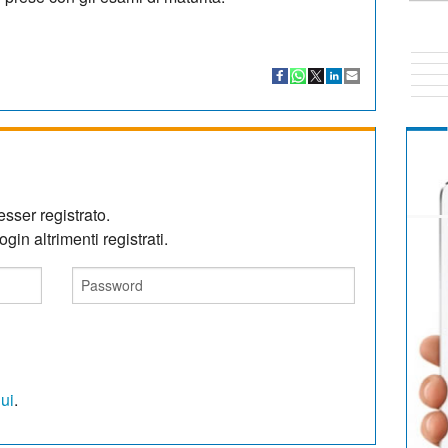
sser registrato.
gin altrimenti registrati.
qui
.