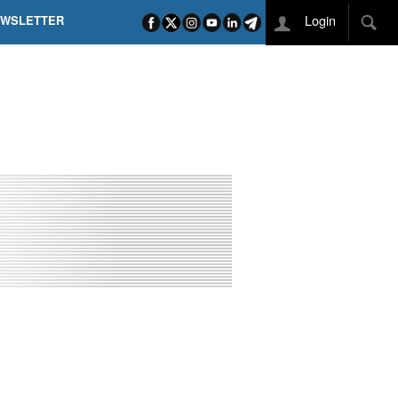
Login
EWSLETTER
 POEL SUI CAMPI ELISI! POGAČAR NELLA STORIA
L TAPPONE DEI TAPPONI
DEJ IN UNA TAPPA PAZZESCA
ETTE INCORONA CARAPAZ
O DI PHILIPSEN SU SCHMID E KOOIJ