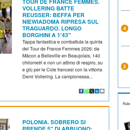
TOUR DE FRANCE FEMMES.
VOLLERING BATTE
REUSSER: BEFFA PER
NIEWIADOMA RIPRESA SUL
TRAGUARDO. LONGO
4
BORGHINI A 1'43"
Tappa fantastica e combattuta la quinta
del Tour de France Femmes 2026: da
Mâcon a Belleville en Beaujolais, 140
chilometri e non un attimo di respiro, su
5
e giù per le Cote francesi con la vittoria
Demi Vollering. La campionessa...
Rubr
POLONIA. SOBRERO SI
PRENDE 5" DI ABBUONO: