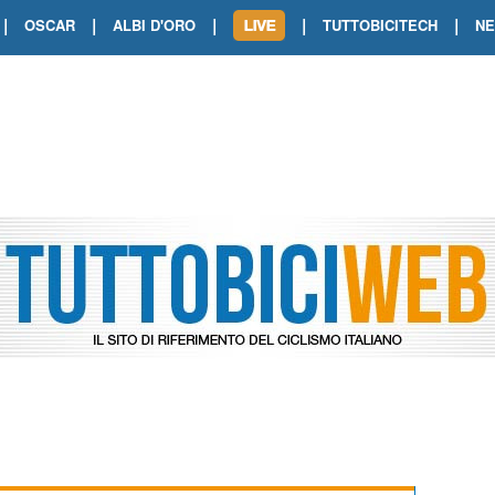
|
|
|
|
|
OSCAR
ALBI D'ORO
TUTTOBICITECH
N
TOUR DE FRANCE. SHOW DI VAN DER
TOUR DE FRANCE. CARAPAZ FIRMA I
TOUR DE FRANCE. POKERISSIMO TA
TOUR DE FRANCE. ORCIERES-MERL
TOUR DE FRANCE. A VOIRON TRIONF