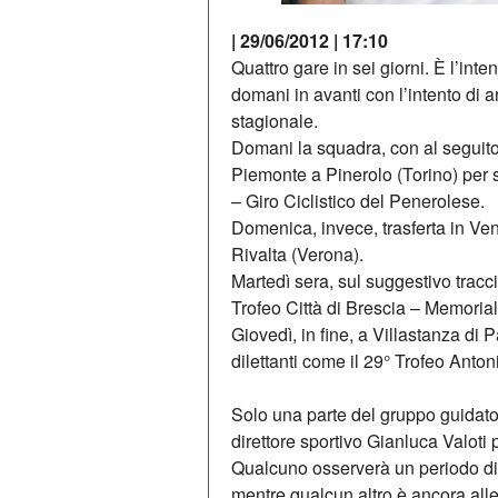
| 29/06/2012 | 17:10
Quattro gare in sei giorni. È l’in
domani in avanti con l’intento di 
stagionale.
Domani la squadra, con al seguito
Piemonte a Pinerolo (Torino) per s
– Giro Ciclistico del Penerolese.
Domenica, invece, trasferta in Ve
Rivalta (Verona).
Martedì sera, sul suggestivo tracci
Trofeo Città di Brescia – Memorial
Giovedì, in fine, a Villastanza di 
dilettanti come il 29° Trofeo Anton
Solo una parte del gruppo guidat
direttore sportivo Gianluca Valoti
Qualcuno osserverà un periodo di 
mentre qualcun altro è ancora alle