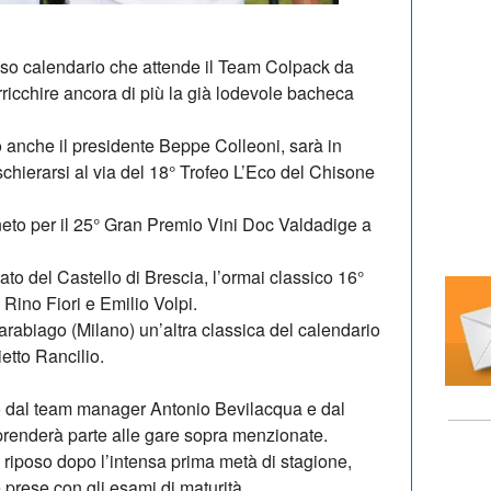
tenso calendario che attende il Team Colpack da
arricchire ancora di più la già lodevole bacheca
 anche il presidente Beppe Colleoni, sarà in
chierarsi al via del 18° Trofeo L’Eco del Chisone
neto per il 25° Gran Premio Vini Doc Valdadige a
ato del Castello di Brescia, l’ormai classico 16°
 Rino Fiori e Emilio Volpi.
Parabiago (Milano) un’altra classica del calendario
ietto Rancilio.
o dal team manager Antonio Bevilacqua e dal
 prenderà parte alle gare sopra menzionate.
riposo dopo l’intensa prima metà di stagione,
 prese con gli esami di maturità.