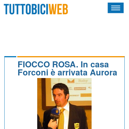
HOME
RIVISTA
SQUADRE
ATLETI
FIOCCO ROSA. In casa
Forconi è arrivata Aurora
CALENDARIO
OSCAR
ALBI D'ORO
NEWSLETTER