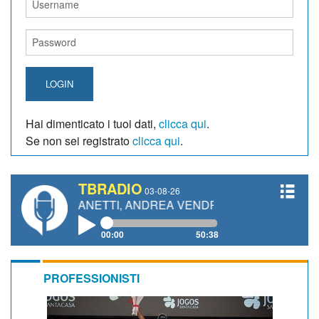
LOGIN
Hai dimenticato i tuoi dati,
clicca qui
.
Se non sei registrato
clicca qui
.
TBRADIO
03-08-26
RO GIANETTI, ANDREA VENDRAME, FILIPPO FIORELLI
00:00
50:38
PROFESSIONISTI