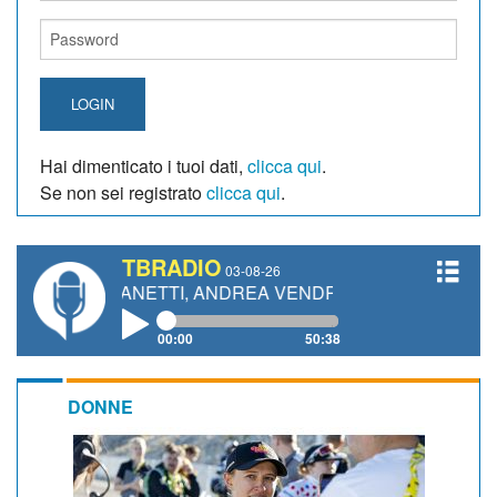
LOGIN
Hai dimenticato i tuoi dati,
clicca qui
.
Se non sei registrato
clicca qui
.
TBRADIO
03-08-26
AURO GIANETTI, ANDREA VENDRAME, FILIPPO FIORELLI
00:00
50:38
DONNE