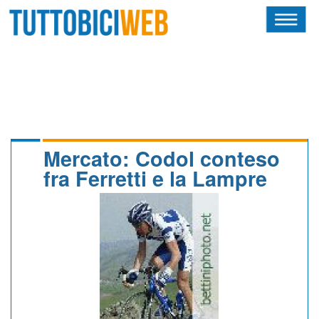
HOME
RIVISTA
SQUADRE
ATLETI
Mercato: Codol conteso
fra Ferretti e la Lampre
CALENDARIO
OSCAR
ALBI D'ORO
NEWSLETTER