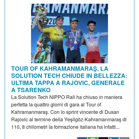
TOUR OF KAHRAMANMARAŞ, LA
SOLUTION TECH CHIUDE IN BELLEZZA:
ULTIMA TAPPA A RAJOVIC, GENERALE
A TSARENKO
La Solution Tech NIPPO Rali ha chiuso in maniera
perfetta la quattro giorni di gara al Tour of
Kahramanmaraş. Con lo sprint vincente di Dusan
Rajovic al termine della Yeşilgöz-Kahramanmaraş di
110, 8 chilometri la formazione italiana ha infatti...