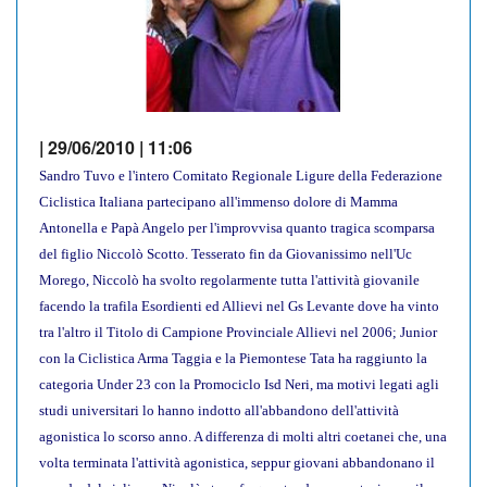
| 29/06/2010 | 11:06
Sandro Tuvo e l'intero Comitato Regionale Ligure della Federazione
Ciclistica Italiana partecipano all'immenso dolore di Mamma
Antonella e Papà Angelo per l'improvvisa quanto tragica scomparsa
del figlio Niccolò Scotto. Tesserato fin da Giovanissimo nell'Uc
Morego, Niccolò ha svolto regolarmente tutta l'attività giovanile
facendo la trafila Esordienti ed Allievi nel Gs Levante dove ha vinto
tra l'altro il Titolo di Campione Provinciale Allievi nel 2006; Junior
con la Ciclistica Arma Taggia e la Piemontese Tata ha raggiunto la
categoria Under 23 con la Promociclo Isd Neri, ma motivi legati agli
studi universitari lo hanno indotto all'abbandono dell'attività
agonistica lo scorso anno. A differenza di molti altri coetanei che, una
volta terminata l'attività agonistica, seppur giovani abbandonano il