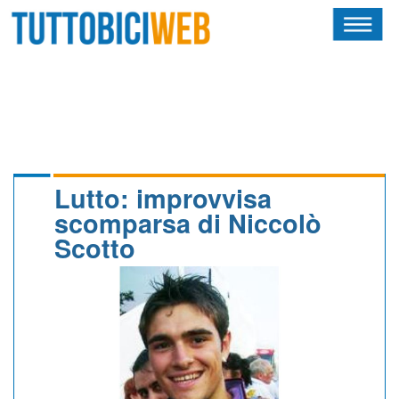
HOME
RIVISTA
SQUADRE
ATLETI
Lutto: improvvisa
scomparsa di Niccolò
CALENDARIO
Scotto
OSCAR
ALBI D'ORO
NEWSLETTER