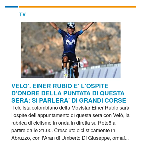
TV
VELO'. EINER RUBIO E' L'OSPITE
D'ONORE DELLA PUNTATA DI QUESTA
SERA: SI PARLERA' DI GRANDI CORSE
Il ciclista colombiano della Movistar Einer Rubio sarà
l'ospite dell'appuntamento di questa sera con Velò, la
rubrica di ciclismo in onda in diretta su Rete8 a
partire dalle 21.00. Cresciuto ciclisticamente in
Abruzzo, con l'Aran di Umberto Di Giuseppe, ormai...