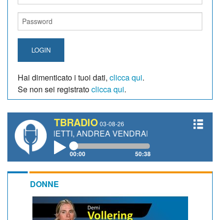
LOGIN
Hai dimenticato i tuoi dati,
clicca qui
.
Se non sei registrato
clicca qui
.
TBRADIO
03-08-26
GIANETTI, ANDREA VENDRAME, FILIPPO FIORELLI
00:00
50:38
DONNE