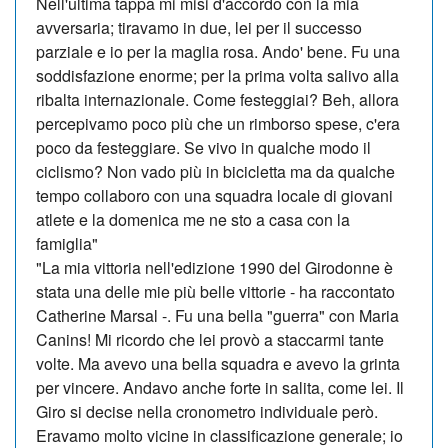
Nell'ultima tappa mi misi d'accordo con la mia
avversaria; tiravamo in due, lei per il successo
parziale e io per la maglia rosa. Ando' bene. Fu una
soddisfazione enorme; per la prima volta salivo alla
ribalta internazionale. Come festeggiai? Beh, allora
percepivamo poco più che un rimborso spese, c'era
poco da festeggiare. Se vivo in qualche modo il
ciclismo? Non vado più in bicicletta ma da qualche
tempo collaboro con una squadra locale di giovani
atlete e la domenica me ne sto a casa con la
famiglia"
"La mia vittoria nell'edizione 1990 del Girodonne è
stata una delle mie più belle vittorie - ha raccontato
Catherine Marsal -. Fu una bella "guerra" con Maria
Canins! Mi ricordo che lei provò a staccarmi tante
volte. Ma avevo una bella squadra e avevo la grinta
per vincere. Andavo anche forte in salita, come lei. Il
Giro si decise nella cronometro individuale però.
Eravamo molto vicine in classificazione generale; io