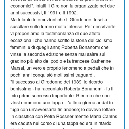
economici". Infatti il Giro non fu organizzato nei due
anni successivi, il 1991 e il 1992.
Ma intanto le emozioni che il Girodonne riuscì a
suscitare suito furono molto intense. Per descriverle
vi proponiamo la testimonianza di due atlete
eccezionali che hanno scritto la storia del ciclismo
femminile di quegli anni; Roberta Bonanomi che
vinse la seconda edizione senza mai salire sul
gradino più alto del podio e la francese Catherine
Marsal, un vero e proprio fenomeno a pedali che in
pochi anni conquistò motlissimi traguardi.
"Il successo al Girodonne del 1989 lo ricordo
benissimo - ha raccontato Roberta Bonanomi - fu il
mio primo successo importante. Ricordo che non
vinsi nemmeno una tappa. L'ultimo giorno andai in
fuga con un'avversaria finlandese; io dovevo lottare
in classifica con Petra Rossner mentre Maria Canins
era caduta nel corso di una tappa ed era in ritardo.