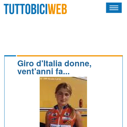
HOME
RIVISTA
SQUADRE
ATLETI
Giro d'Italia donne,
vent'anni fa...
CALENDARIO
OSCAR
ALBI D'ORO
NEWSLETTER