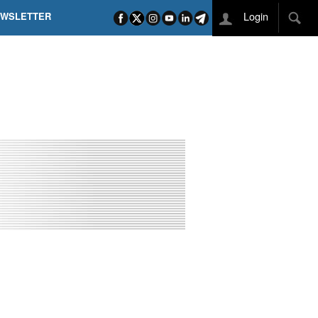
Login
EWSLETTER
 POEL SUI CAMPI ELISI! POGAČAR NELLA STORIA
L TAPPONE DEI TAPPONI
DEJ IN UNA TAPPA PAZZESCA
ETTE INCORONA CARAPAZ
O DI PHILIPSEN SU SCHMID E KOOIJ