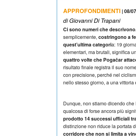
APPROFONDIMENTI
| 08/07
di Giovanni Di Trapani
Ci sono numeri che descrivono.
semplicemente,
costringono a fe
quest’ultima categori
a: 19 giorna
elementari, ma brutali, significa 
quattro volte che Pogačar attac
risultato finale registra il suo no
con precisione, perché nel ciclism
nello stesso giorno, a una vittoria 
Dunque, non stiamo dicendo che P
qualcosa di forse ancora più signif
prodotto 14 successi ufficiali tr
distinzione non riduce la portata
corridore che non si limita a vin