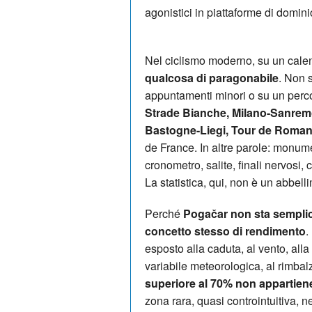
agonistici in piattaforme di domini
Nel ciclismo moderno, su un calend
qualcosa di paragonabile
. Non 
appuntamenti minori o su un perco
Strade Bianche, Milano-Sanremo,
Bastogne-Liegi, Tour de Roman
de France. In altre parole: monum
cronometro, salite, finali nervosi, c
La statistica, qui, non è un abbell
Perché
Pogačar non sta sempli
concetto stesso di rendimento
.
esposto alla caduta, al vento, alla t
variabile meteorologica, al rimbal
superiore al 70% non appartiene
zona rara, quasi controintuitiva, n