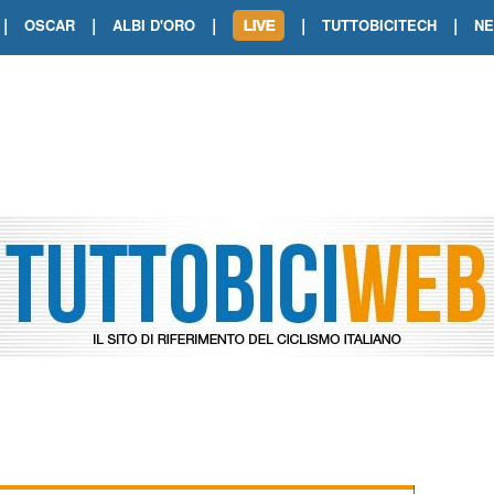
|
|
|
|
|
OSCAR
ALBI D'ORO
TUTTOBICITECH
N
TOUR DE FRANCE. SHOW DI VAN DER
TOUR DE FRANCE. CARAPAZ FIRMA I
TOUR DE FRANCE. POKERISSIMO TA
TOUR DE FRANCE. ORCIERES-MERL
TOUR DE FRANCE. A VOIRON TRIONF