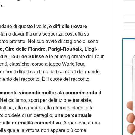
o.
ario di questo livello, è
difficile trovare
siamo davanti a una sequenza costruita su
rso protetto. Nel suo avvio di stagione ci sono
 Giro delle Fiandre, Parigi-Roubaix, Liegi-
die, Tour de Suisse
e le prime giornate del Tour
enti, classiche, corse a tappe WorldTour,
onfronti diretti con i migliori corridori del mondo.
imento del racconto. È il cuore del racconto.
cemente vincendo molto: sta comprimendo il
 Nel ciclismo, sport per definizione instabile,
attica, alla squadra, alla giornata storta, alla
zo crudele di un dettaglio,
una percentuale
 alla normalità competitiva.
Appartiene a una
ella quale la vittoria non appare più come