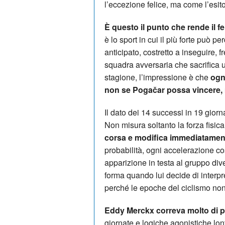
l’eccezione felice, ma come l’esito
È questo il punto che rende il
è lo sport in cui il più forte può 
anticipato, costretto a inseguire, 
squadra avversaria che sacrifica uo
stagione, l’impressione è che
ogni
non se Pogačar possa vincere, m
Il dato dei 14 successi in 19 gio
Non misura soltanto la forza fisic
corsa e modifica immediatamente
probabilità, ogni accelerazione co
apparizione in testa al gruppo di
forma quando lui decide di interpre
perché le epoche del ciclismo non
Eddy Merckx correva molto di p
giornate e logiche agonistiche lon