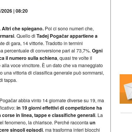
/2026 | 08:20
 Altri che spiegano.
Poi ci sono numeri che,
rmarsi
. Quello di
Tadej Pogačar appartiene a
te di gara, 14 vittorie. Tradotto in termini
una percentuale di conversione pari al 73,7%.
Ogni
ca il numero sulla schiena
, quasi tre volte il
me alla voce vincitore. È un dato che va maneggiato
o una vittoria di classifica generale può sommarsi,
di tappa.
ogačar abbia vinto 14 giornate diverse su 19, ma
icativo:
in 19 giorni effettivi di competizione ha
a corse in linea, tappe e classifiche generali
. La
 del fenomeno, la chiarisce. Perché racconta
un
cere singoli episodi
, ma trasforma interi blocchi