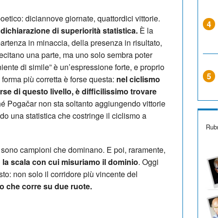
oetico: diciannove giornate, quattordici vittorie.
4
dichiarazione di superiorità statistica.
È la
artenza in minaccia, della presenza in risultato,
i recitano una parte, ma uno solo sembra poter
o niente di simile” è un’espressione forte, e proprio
5
 forma più corretta è forse questa:
nel ciclismo
 di questo livello, è difficilissimo trovare
é Pogačar non sta soltanto aggiungendo vittorie
o una statistica che costringe il ciclismo a
Rubr
 sono campioni che dominano. E poi, raramente,
la scala con cui misuriamo il dominio
. Oggi
o: non solo il corridore più vincente del
co che corre su due ruote.