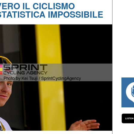
ERO IL CICLISMO
TATISTICA IMPOSSIBILE
#334 CHARLY WEGELIUS, MAURO GIANE