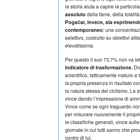
la storia aiuta a capire la particol
assoluto
della fame, della totalit
Pogačar, invece, sta esprimend
contemporaneo
: una concentraz
selettivo, costruito su obiettivi al
elevatissima.
Per questo il suo 73,7% non va l
indicatore di trasformazione.
Dic
scientifico, tatticamente maturo e
la propria presenza in risultato 
la natura stessa del ciclismo. La 
vince dando l’impressione di ammin
Vince come se ogni traguardo non
per misurare nuovamente il proprio
le classifiche generali, vince sulle
giornate in cui tutti sanno che pro
contro di lui.