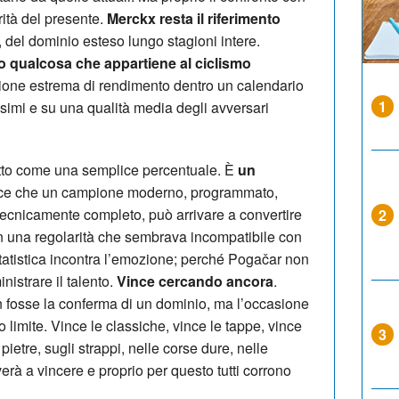
arità del presente.
Merckx resta il riferimento
à, del dominio esteso lungo stagioni intere.
o qualcosa che appartiene al ciclismo
ione estrema di rendimento dentro un calendario
1
tissimi e su una qualità media degli avversari
etto come una semplice percentuale. È
un
e che un campione moderno, programmato,
 tecnicamente completo, può arrivare a convertire
2
con una regolarità che sembrava incompatibile con
statistica incontra l’emozione; perché Pogačar non
istrare il talento.
Vince cercando ancora
.
 fosse la conferma di un dominio, ma l’occasione
 limite. Vince le classiche, vince le tappe, vince
3
 pietre, sugli strappi, nelle corse dure, nelle
verà a vincere e proprio per questo tutti corrono