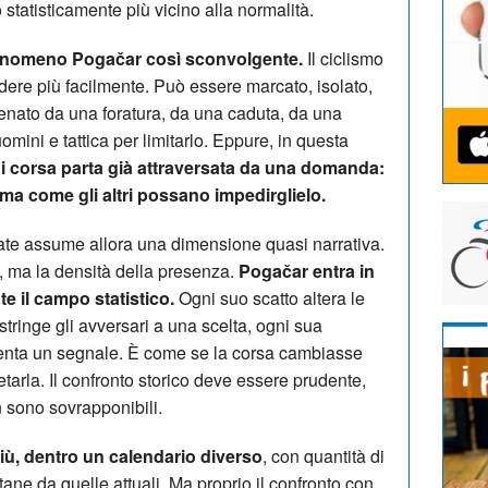
 statisticamente più vicino alla normalità.
 fenomeno Pogačar così sconvolgente.
Il ciclismo
perdere più facilmente. Può essere marcato, isolato,
frenato da una foratura, da una caduta, da una
mini e tattica per limitarlo. Eppure, in questa
 corsa parta già attraversata da una domanda:
a come gli altri possano impedirglielo.
rnate assume allora una dimensione quasi narrativa.
a, ma la densità della presenza.
Pogačar entra in
 il campo statistico.
Ogni suo scatto altera le
stringe gli avversari a una scelta, ogni sua
venta un segnale. È come se la corsa cambiasse
tarla. Il confronto storico deve essere prudente,
 sono sovrapponibili.
iù, dentro un calendario diverso
, con quantità di
tane da quelle attuali. Ma proprio il confronto con