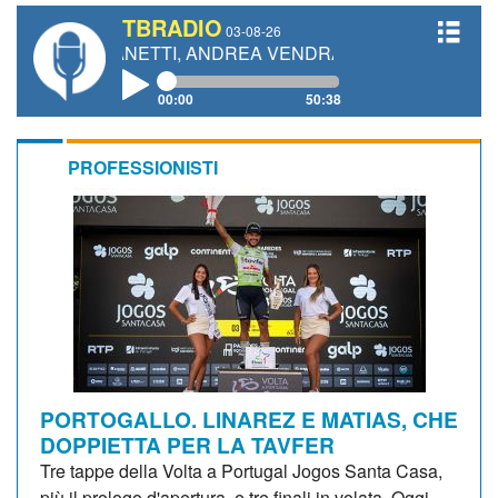
TBRADIO
03-08-26
URO GIANETTI, ANDREA VENDRAME, FILIPPO FIORELLI
00:00
50:38
PROFESSIONISTI
PORTOGALLO. LINAREZ E MATIAS, CHE
DOPPIETTA PER LA TAVFER
Tre tappe della Volta a Portugal Jogos Santa Casa,
più il prologo d'apertura, e tre finali in volata. Oggi