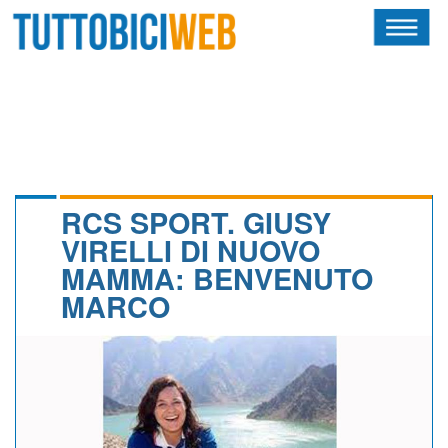
HOME
RIVISTA
SQUADRE
ATLETI
RCS SPORT. GIUSY
VIRELLI DI NUOVO
CALENDARIO
MAMMA: BENVENUTO
MARCO
OSCAR
ALBI D'ORO
NEWSLETTER