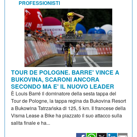
PROFESSIONISTI
TOUR DE POLOGNE. BARRE' VINCE A
BUKOVINA, SCARONI ANCORA
SECONDO MA E' IL NUOVO LEADER
È Louis Barré il dominatore della sesta tappa del
Tour de Pologne, la tappa regina da Bukovina Resort
a Bukowina Tatrzańska di 125, 5 km. Il francese della
Visma Lease a Bike ha piazzato il suo attacco sulla
salita finale e ha...