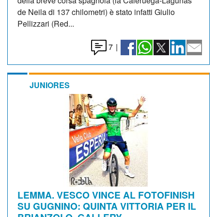
della breve corsa spagnola (la Caleruega-Lagunas
de Neila di 137 chilometri) è stato infatti Giulio
Pellizzari (Red...
7
|
JUNIORES
LEMMA. VESCO VINCE AL FOTOFINISH
SU GUGNINO: QUINTA VITTORIA PER IL
BRIANZOLO. GALLERY