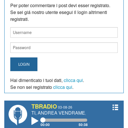
Per poter commentare i post devi esser registrato.
Se sei giá nostro utente esegui il login altrimenti
registrati.
LOGIN
Hai dimenticato i tuoi dati,
clicca qui
.
Se non sei registrato
clicca qui
.
TBRADIO
03-08-26
GIANETTI, ANDREA VENDRAME, FILIPPO FIORELLI
00:00
50:38