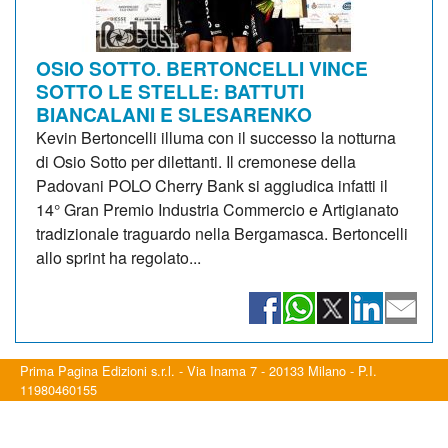
OSIO SOTTO. BERTONCELLI VINCE
SOTTO LE STELLE: BATTUTI
BIANCALANI E SLESARENKO
Kevin Bertoncelli illuma con il successo la notturna
di Osio Sotto per dilettanti. Il cremonese della
Padovani POLO Cherry Bank si aggiudica infatti il
14° Gran Premio Industria Commercio e Artigianato
tradizionale traguardo nella Bergamasca. Bertoncelli
allo sprint ha regolato...
Prima Pagina Edizioni s.r.l. - Via Inama 7 - 20133 Milano - P.I.
11980460155