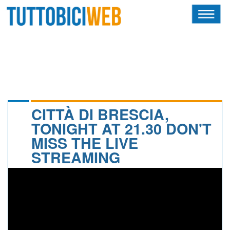
HOME
RIVISTA
SQUADRE
ATLETI
CITTÀ DI BRESCIA,
TONIGHT AT 21.30 DON'T
CALENDARIO
MISS THE LIVE
STREAMING
OSCAR
ALBI D'ORO
NEWSLETTER