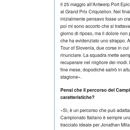
il 25 maggio all'Antwerp Port Epic 
al Grand Prix Criquielion. Nel fin
inizialmente pensavo fosse un cra
poi mi sono accorto che si trattav
giorno di riposo, ma il dolore non
che ha evidenziato uno strappo. 
Tour of Slovenia, due corse in cui 
rinunciare. La squadra mette sempr
recuperare nel migliore dei modi.
fine mese, dopodiché salirò in alt
stagione».
Pensi che il percorso del Campio
caratteristiche?
«Sì, è un percorso che può adattars
Campionato Italiano è sempre una 
tracciato ideale per Jonathan Milan