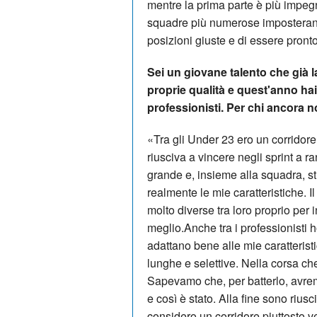
mentre la prima parte è più impeg
squadre più numerose imposteranno
posizioni giuste e di essere pront
Sei un giovane talento che già 
proprie qualità e quest'anno hai 
professionisti. Per chi ancora n
«Tra gli Under 23 ero un corridore
riusciva a vincere negli sprint a rang
grande e, insieme alla squadra, s
realmente le mie caratteristiche. I
molto diverse tra loro proprio per i
meglio.Anche tra i professionisti 
adattano bene alle mie caratteris
lunghe e selettive. Nella corsa ch
Sapevamo che, per batterlo, avre
e così è stato. Alla fine sono rius
considero un corridore piuttosto v