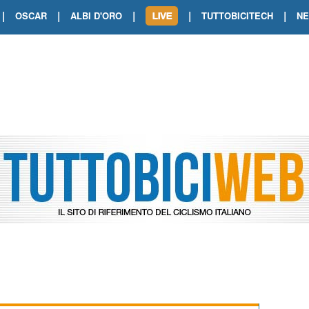
|
|
|
|
|
OSCAR
ALBI D'ORO
TUTTOBICITECH
N
TOUR DE FRANCE. SHOW DI VAN DER
TOUR DE FRANCE. CARAPAZ FIRMA I
TOUR DE FRANCE. POKERISSIMO TA
TOUR DE FRANCE. ORCIERES-MERL
TOUR DE FRANCE. A VOIRON TRIONF