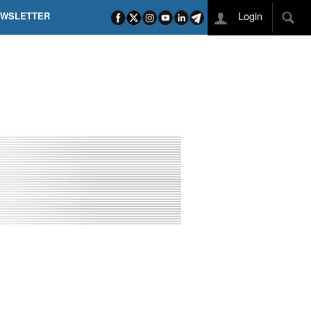
Login
EWSLETTER
 POEL SUI CAMPI ELISI! POGAČAR NELLA STORIA
L TAPPONE DEI TAPPONI
DEJ IN UNA TAPPA PAZZESCA
ETTE INCORONA CARAPAZ
O DI PHILIPSEN SU SCHMID E KOOIJ