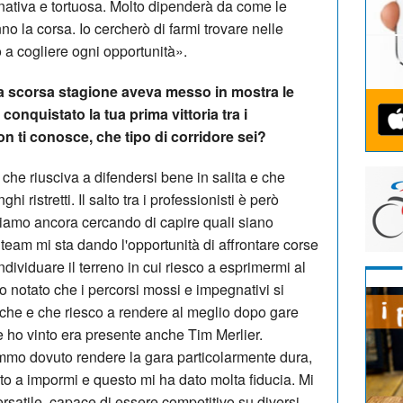
nativa e tortuosa. Molto dipenderà da come le
 la corsa. Io cercherò di farmi trovare nelle
o a cogliere ogni opportunità».
la scorsa stagione aveva messo in mostra le
conquistato la tua prima vittoria tra i
on ti conosce, che tipo di corridore sei?
 che riusciva a difendersi bene in salita e che
hi ristretti. Il salto tra i professionisti è però
tiamo ancora cercando di capire quali siano
l team mi sta dando l'opportunità di affrontare corse
ndividuare il terreno in cui riesco a esprimermi al
ho notato che i percorsi mossi e impegnativi si
tiche e che riesco a rendere al meglio dopo gare
e ho vinto era presente anche Tim Merlier.
mmo dovuto rendere la gara particolarmente dura,
cito a impormi e questo mi ha dato molta fiducia. Mi
ersatile, capace di essere competitivo su diversi