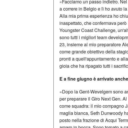
«Facciamo un passo indietro. Nel 
a correre in Belgio e lì ho avuto l
Alla mia prima esperienza ho chius
inaspettato, che confermava però i
Youngster Coast Challenge, un'altr
sono tutti i migliori team develop
23, insieme al mio preparatore Al
come grande obiettivo della stagi
pronti a quell'appuntamento e alla 
gioia che ha ripagato tutti i sacrif
E a fine giugno è arrivato anche
«Dopo la Gent-Wevelgem sono and
per preparare il Giro Next Gen. A
come squadra: il mio compagno Ja
maglia bianca, Seth Dunwoody ha 
posto nella frazione di Acqui Ter
amaro in bocca. Sono tornato a ca