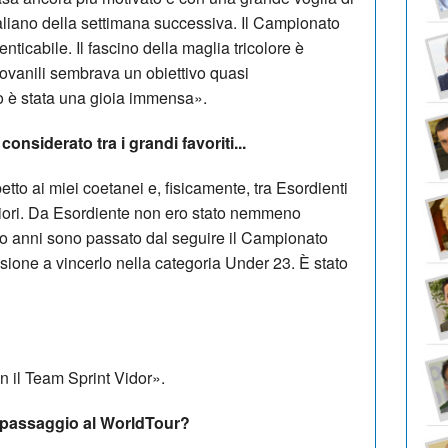
taliano della settimana successiva. Il Campionato
nticabile. Il fascino della maglia tricolore è
iovanili sembrava un obiettivo quasi
rlo è stata una gioia immensa».
considerato tra i grandi favoriti...
etto ai miei coetanei e, fisicamente, tra Esordienti
igliori. Da Esordiente non ero stato nemmeno
tro anni sono passato dal seguire il Campionato
isione a vincerlo nella categoria Under 23. È stato
n il Team Sprint Vidor».
l passaggio al WorldTour?