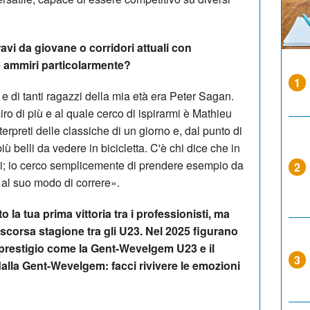
ravi da giovane o corridori attuali con
he ammiri particolarmente?
1
 di tanti ragazzi della mia età era Peter Sagan.
ro di più e al quale cerco di ispirarmi è Mathieu
terpreti delle classiche di un giorno e, dal punto di
 più belli da vedere in bicicletta. C'è chi dice che in
gli; io cerco semplicemente di prendere esempio da
2
e al suo modo di correre».
 la tua prima vittoria tra i professionisti, ma
scorsa stagione tra gli U23. Nel 2025 figurano
i prestigio come la Gent-Wevelgem U23 e il
3
alla Gent-Wevelgem: facci rivivere le emozioni