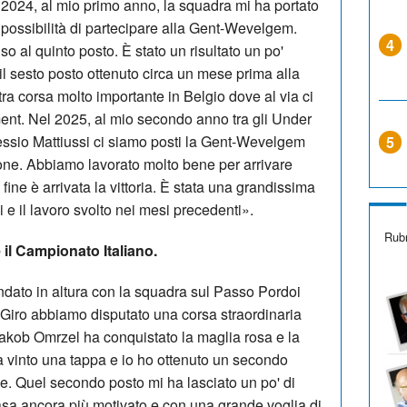
2024, al mio primo anno, la squadra mi ha portato
a possibilità di partecipare alla Gent-Wevelgem.
4
o al quinto posto. È stato un risultato un po'
l sesto posto ottenuto circa un mese prima alla
a corsa molto importante in Belgio dove al via ci
ment. Nel 2025, al mio secondo anno tra gli Under
essio Mattiussi ci siamo posti la Gent-Wevelgem
5
one. Abbiamo lavorato molto bene per arrivare
fine è arrivata la vittoria. È stata una grandissima
ici e il lavoro svolto nei mesi precedenti».
Rubr
 il Campionato Italiano.
ato in altura con la squadra sul Passo Pordoi
l Giro abbiamo disputato una corsa straordinaria
kob Omrzel ha conquistato la maglia rosa e la
vinto una tappa e io ho ottenuto un secondo
me. Quel secondo posto mi ha lasciato un po' di
sa ancora più motivato e con una grande voglia di