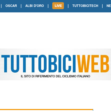
|
|
|
|
|
OSCAR
ALBI D'ORO
TUTTOBICITECH
N
TOUR DE FRANCE. SHOW DI VAN DER
TOUR DE FRANCE. CARAPAZ FIRMA I
TOUR DE FRANCE. POKERISSIMO TA
TOUR DE FRANCE. ORCIERES-MERL
TOUR DE FRANCE. A VOIRON TRIONF