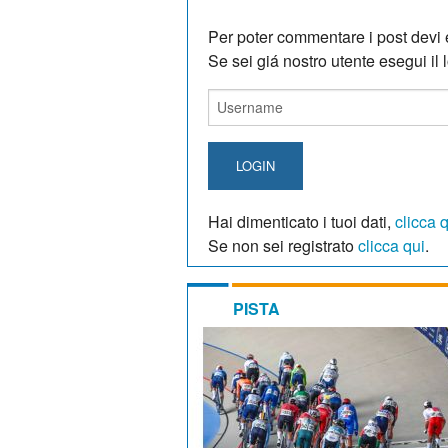
Per poter commentare i post devi e
Se sei giá nostro utente esegui il lo
LOGIN
Hai dimenticato i tuoi dati,
clicca 
Se non sei registrato
clicca qui
.
PISTA