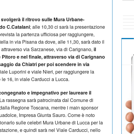
svolgerà il ritrovo sulle Mura Urbane-
do C.Catalani
; alle 10,30 ci sarà la presentazione
prevista la partenza ufficiosa per raggiungere,
ella in via Pisana da dove, alle 11,30, sarà dato il
rà attraverso via Sarzanese, via di Carignano,
il
 Pitoro e nel finale, attraverso via di Carignano
ssaggio da Chiatri per poi scendere in via
iale Luporini e viale Nieri, per raggiungere la
 le 16, in viale Carducci a Lucca.
congegnato e impegnativo per laureare il
La rassegna sarà patrocinata dal Comune di
e dalla Regione Toscana, mentre i main sponsor
quadolce, Impresa Giunta Sauro. Come è noto
izionarlo sulle celebri Mura Urbane di Lucca per la
tazione, e quindi sarà nel Viale Carducci, nello