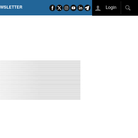
Login
EWSLETTER
 POEL SUI CAMPI ELISI! POGAČAR NELLA STORIA
L TAPPONE DEI TAPPONI
DEJ IN UNA TAPPA PAZZESCA
ETTE INCORONA CARAPAZ
O DI PHILIPSEN SU SCHMID E KOOIJ