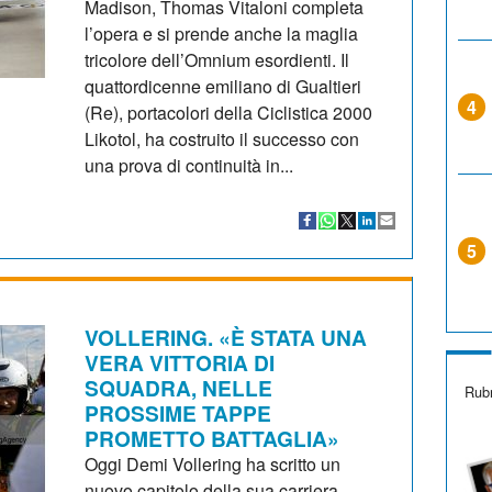
Madison, Thomas Vitaloni completa
l’opera e si prende anche la maglia
tricolore dell’Omnium esordienti. Il
quattordicenne emiliano di Gualtieri
4
(Re), portacolori della Ciclistica 2000
Likotol, ha costruito il successo con
una prova di continuità in...
5
VOLLERING. «È STATA UNA
VERA VITTORIA DI
SQUADRA, NELLE
Rubr
PROSSIME TAPPE
PROMETTO BATTAGLIA»
Oggi Demi Vollering ha scritto un
nuovo capitolo della sua carriera