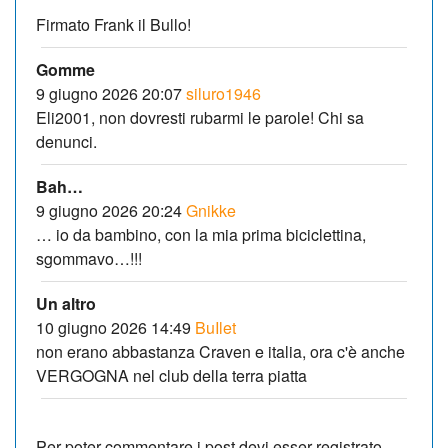
Firmato Frank il Bullo!
Gomme
9 giugno 2026 20:07
siluro1946
Eli2001, non dovresti rubarmi le parole! Chi sa
denunci.
Bah…
9 giugno 2026 20:24
Gnikke
… io da bambino, con la mia prima biciclettina,
sgommavo…!!!
Un altro
10 giugno 2026 14:49
BuIlet
non erano abbastanza Craven e italia, ora c'è anche
VERGOGNA nel club della terra piatta
Per poter commentare i post devi esser registrato.