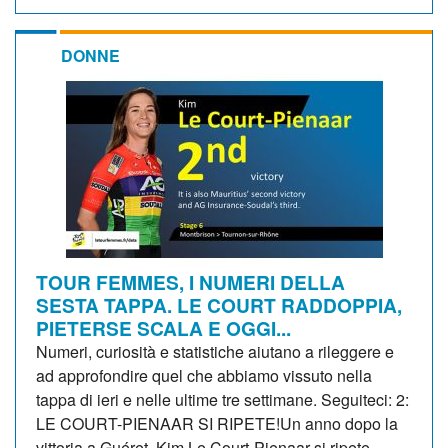
DONNE
TOUR FEMMES, I NUMERI DELLA
SESTA TAPPA. LE COURT RADDOPPIA,
PIETERSE SCALA E OGGI...
Numeri, curiosità e statistiche aiutano a rileggere e
ad approfondire quel che abbiamo vissuto nella
tappa di ieri e nelle ultime tre settimane. Seguiteci: 2:
LE COURT-PIENAAR SI RIPETE!Un anno dopo la
vittoria a Guéret, Kim Le Court-Pienaar si ripete...