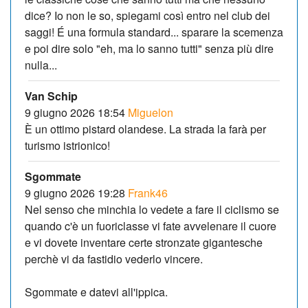
dice? Io non le so, spiegami così entro nel club dei
saggi! É una formula standard... sparare la scemenza
e poi dire solo "eh, ma lo sanno tutti" senza più dire
nulla...
Van Schip
9 giugno 2026 18:54
Miguelon
È un ottimo pistard olandese. La strada la farà per
turismo istrionico!
Sgommate
9 giugno 2026 19:28
Frank46
Nel senso che minchia lo vedete a fare il ciclismo se
quando c'è un fuoriclasse vi fate avvelenare il cuore
e vi dovete inventare certe stronzate gigantesche
perchè vi da fastidio vederlo vincere.
Sgommate e datevi all'ippica.