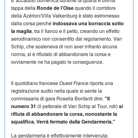
È accaduto domenica durante la quarta e ultima
tappa della
Ronde de l'Oise
quando il corridore
della Azérion/Villa Valkenburg è stato estromesso
dalla corsa perché
indossava una borraccia sotto
la maglia
, tra il fianco e il petto, creando un effetto
aerodinamico non consentito dal regolamento. Van
Schip, che sosteneva di non aver infranto alcuna
norma, si è rifiutato di abbandonare la corsa e
ovviamente ne ha pagato le conseguenze.
Il quotidiano francese
Ouest France
riporta una
registrazione audio nella quale si sente la
commissaria di gara Rosella Bonfanti dire:
"Il
numero 31
(il pettorale di Van Schip al Tour, ndr)
si
rifiuta di abbandonare la corsa, nonostante la
squalifica. Verrà fermato dalla Gendarmeria."
La gendarmeria è effettivamente intervenuta: