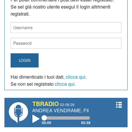
Se sei giá nostro utente esegui il login altrimenti
registrati.
LOGIN
Hai dimenticato i tuoi dati,
clicca qui
.
Se non sei registrato
clicca qui
.
TBRADIO
03-08-26
TI, ANDREA VENDRAME, FILIPPO FIORELLI
00:00
50:38