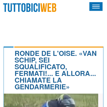
HOME
RIVISTA
SQUADRE
ATLETI
RONDE DE L'OISE. «VAN
SCHIP, SEI
CALENDARIO
SQUALIFICATO,
FERMATI!... E ALLORA...
OSCAR
CHIAMATE LA
ALBI D'ORO
GENDARMERIE»
NEWSLETTER