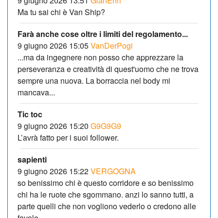
9 giugno 2026 13:51
GianEnri
Ma tu sai chi è Van Ship?
Farà anche cose oltre i limiti del regolamento...
9 giugno 2026 15:05
VanDerPogi
...ma da ingegnere non posso che apprezzare la
perseveranza e creatività di quest'uomo che ne trova
sempre una nuova. La borraccia nel body mi
mancava...
Tic toc
9 giugno 2026 15:20
G9G9G9
L’avrà fatto per i suoi follower.
sapienti
9 giugno 2026 15:22
VERGOGNA
so benissimo chi è questo corridore e so benissimo
chi ha le ruote che sgommano. anzi lo sanno tutti, a
parte quelli che non vogliono vederlo o credono alle
favole.