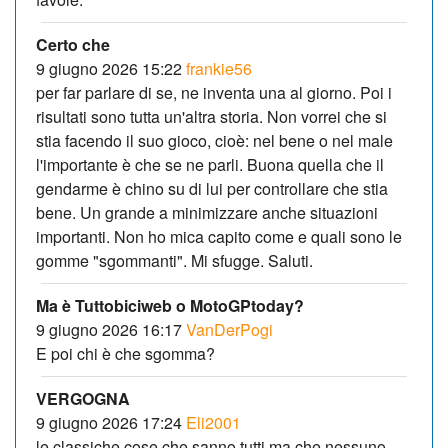
Certo che
9 giugno 2026 15:22
frankie56
per far parlare di se, ne inventa una al giorno. Poi i
risultati sono tutta un'altra storia. Non vorrei che si
stia facendo il suo gioco, cioè: nel bene o nel male
l'importante è che se ne parli. Buona quella che il
gendarme è chino su di lui per controllare che stia
bene. Un grande a minimizzare anche situazioni
importanti. Non ho mica capito come e quali sono le
gomme "sgommanti". Mi sfugge. Saluti.
Ma è Tuttobiciweb o MotoGPtoday?
9 giugno 2026 16:17
VanDerPogi
E poi chi è che sgomma?
VERGOGNA
9 giugno 2026 17:24
Eli2001
le classiche cose che sanno tutti ma che nessuno