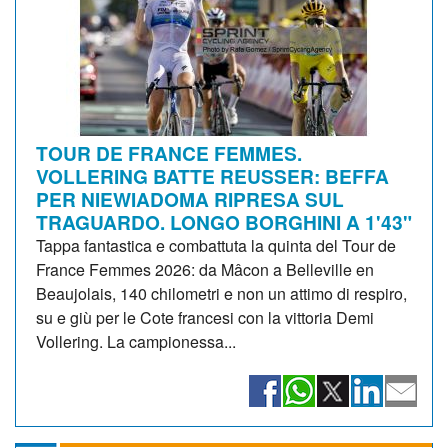
TOUR DE FRANCE FEMMES.
VOLLERING BATTE REUSSER: BEFFA
PER NIEWIADOMA RIPRESA SUL
TRAGUARDO. LONGO BORGHINI A 1'43"
Tappa fantastica e combattuta la quinta del Tour de
France Femmes 2026: da Mâcon a Belleville en
Beaujolais, 140 chilometri e non un attimo di respiro,
su e giù per le Cote francesi con la vittoria Demi
Vollering. La campionessa...