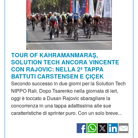
TOUR OF KAHRAMANMARAŞ,
SOLUTION TECH ANCORA VINCENTE
CON RAJOVIC: NELLA 2ª TAPPA
BATTUTI CARSTENSEN E ÇIÇEK
Secondo successo in due giorni per la Solution Tech
NIPPO Rali. Dopo Tsarenko nella giornata di ieri,
oggi è toccato a Dusan Rajovic sbaragliare la
concorrenza in una tappa adattissima alle sue
caratteristiche di sprinter puro. Con un solo breve...