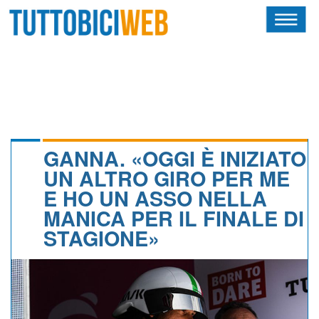
HOME
RIVISTA
SQUADRE
ATLETI
GANNA. «OGGI È INIZIATO
UN ALTRO GIRO PER ME
CALENDARIO
E HO UN ASSO NELLA
MANICA PER IL FINALE DI
OSCAR
STAGIONE»
ALBI D'ORO
NEWSLETTER