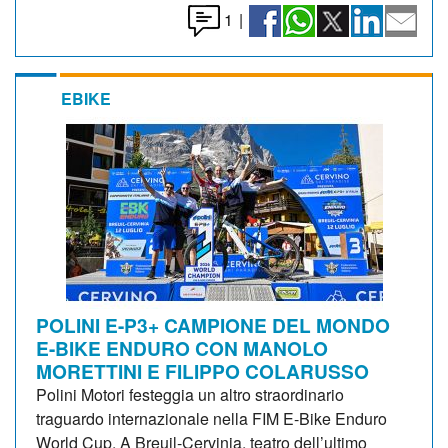
1
|
EBIKE
POLINI E-P3+ CAMPIONE DEL MONDO
E-BIKE ENDURO CON MANOLO
MORETTINI E FILIPPO COLARUSSO
Polini Motori festeggia un altro straordinario
traguardo internazionale nella FIM E-Bike Enduro
World Cup. A Breuil-Cervinia, teatro dell’ultimo