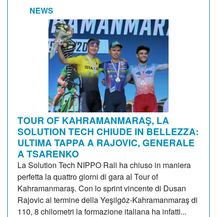
NEWS
TOUR OF KAHRAMANMARAŞ, LA
SOLUTION TECH CHIUDE IN BELLEZZA:
ULTIMA TAPPA A RAJOVIC, GENERALE
A TSARENKO
La Solution Tech NIPPO Rali ha chiuso in maniera
perfetta la quattro giorni di gara al Tour of
Kahramanmaraş. Con lo sprint vincente di Dusan
Rajovic al termine della Yeşilgöz-Kahramanmaraş di
110, 8 chilometri la formazione italiana ha infatti...