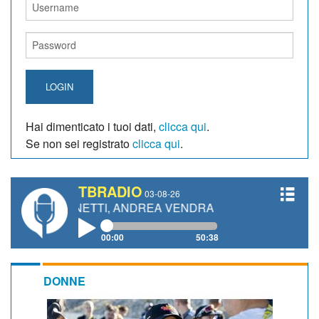
LOGIN
Hai dimenticato i tuoi dati,
clicca qui
.
Se non sei registrato
clicca qui
.
TBRADIO
03-08-26
 GIANETTI, ANDREA VENDRAME, FILIPPO FIORELLI
00:00
50:38
DONNE