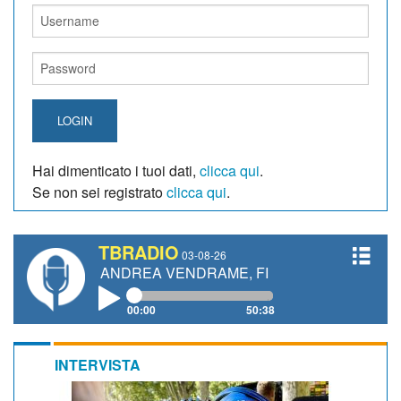
LOGIN
Hai dimenticato i tuoi dati,
clicca qui
.
Se non sei registrato
clicca qui
.
TBRADIO
03-08-26
TTI, ANDREA VENDRAME, FILIPPO FIORELLI
00:00
50:38
INTERVISTA