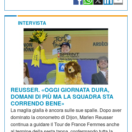
INTERVISTA
REUSSER. «OGGI GIORNATA DURA,
DOMANI DI PIÙ MA LA SQUADRA STA
CORRENDO BENE»
La maglia gialla è ancora sulle sue spalle. Dopo aver
dominato la cronometro di Dijon, Marlen Reusser
continua a guidare il Tour de France Femmes anche
al termine della sesta tappa, confermando tutta la