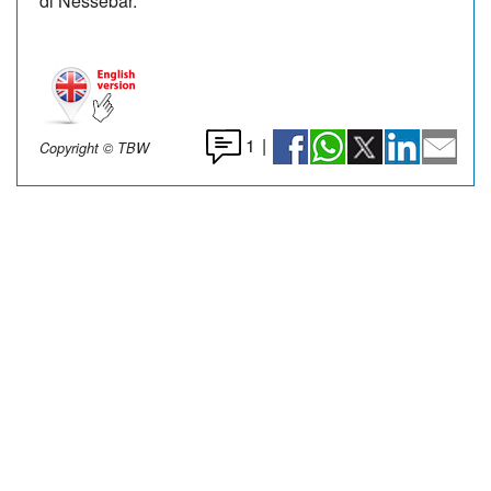
di Nessebar.
1
|
Copyright © TBW