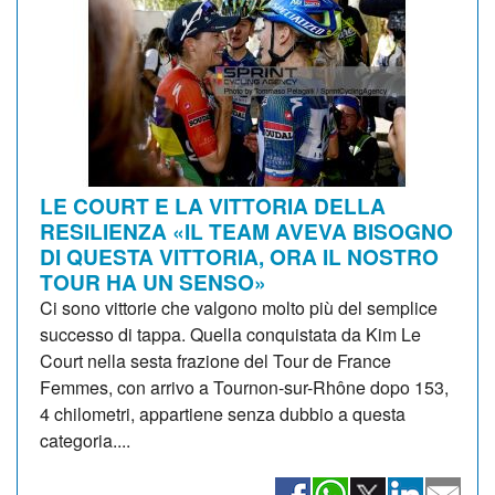
LE COURT E LA VITTORIA DELLA
RESILIENZA «IL TEAM AVEVA BISOGNO
DI QUESTA VITTORIA, ORA IL NOSTRO
TOUR HA UN SENSO»
Ci sono vittorie che valgono molto più del semplice
successo di tappa. Quella conquistata da Kim Le
Court nella sesta frazione del Tour de France
Femmes, con arrivo a Tournon-sur-Rhône dopo 153,
4 chilometri, appartiene senza dubbio a questa
categoria....