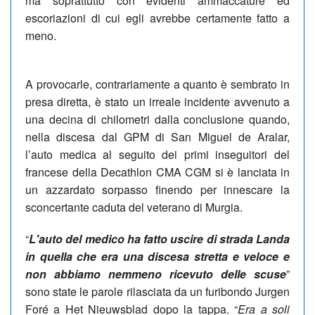
ma soprattutto con evidenti ammaccature ed
escoriazioni di cui egli avrebbe certamente fatto a
meno.
A provocarle, contrariamente a quanto è sembrato in
presa diretta, è stato un irreale incidente avvenuto a
una decina di chilometri dalla conclusione quando,
nella discesa dal GPM di San Miguel de Aralar,
l’auto medica al seguito dei primi inseguitori del
francese della Decathlon CMA CGM si è lanciata in
un azzardato sorpasso finendo per innescare la
sconcertante caduta del veterano di Murgia.
“
L'auto del medico ha fatto uscire di strada Landa
in quella che era una discesa stretta e veloce e
non abbiamo nemmeno ricevuto delle scuse
”
sono state le parole rilasciata da un furibondo Jurgen
Foré a Het Nieuwsblad dopo la tappa. “
Era a soli