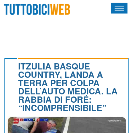
HOME
RIVISTA
SQUADRE
ATLETI
ITZULIA BASQUE
COUNTRY, LANDA A
CALENDARIO
TERRA PER COLPA
DELL’AUTO MEDICA. LA
OSCAR
RABBIA DI FORÉ:
ALBI D'ORO
“INCOMPRENSIBILE”
NEWSLETTER