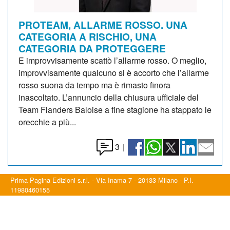
PROTEAM, ALLARME ROSSO. UNA
CATEGORIA A RISCHIO, UNA
CATEGORIA DA PROTEGGERE
E improvvisamente scattò l’allarme rosso. O meglio,
improvvisamente qualcuno si è accorto che l’allarme
rosso suona da tempo ma è rimasto finora
inascoltato. L’annuncio della chiusura ufficiale del
Team Flanders Baloise a fine stagione ha stappato le
orecchie a più...
3
|
Prima Pagina Edizioni s.r.l. - Via Inama 7 - 20133 Milano - P.I.
11980460155