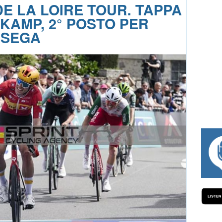
DE LA LOIRE TOUR. TAPPA
 KAMP, 2° POSTO PER
SSEGA
#334 CHARLY WEGELIUS, MAURO GIANE