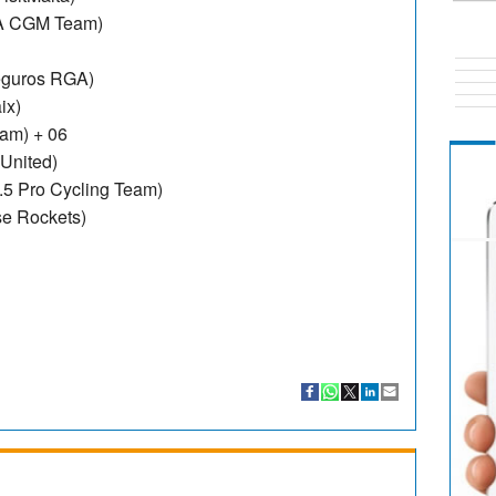
MA CGM Team)
Seguros RGA)
ix)
eam) + 06
United)
.5 Pro Cycling Team)
se Rockets)