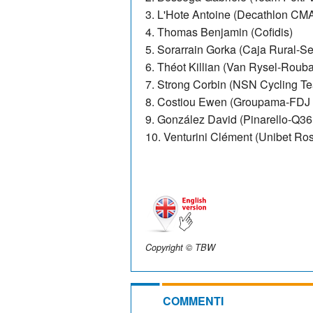
3. L'Hote Antoine (Decathlon C
4. Thomas Benjamin (Cofidis)
5. Sorarrain Gorka (Caja Rural-
6. Théot Killian (Van Rysel-Rouba
7. Strong Corbin (NSN Cycling T
8. Costiou Ewen (Groupama-FDJ 
9. González David (Pinarello-Q36
10. Venturini Clément (Unibet Ro
Copyright © TBW
COMMENTI