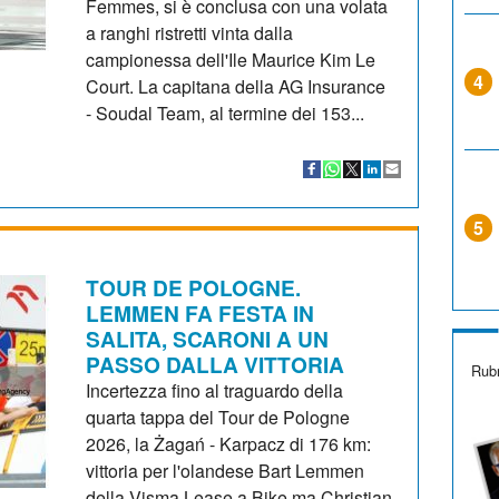
Femmes, si è conclusa con una volata
a ranghi ristretti vinta dalla
campionessa dell'Ile Maurice Kim Le
4
Court. La capitana della AG Insurance
- Soudal Team, al termine dei 153...
5
TOUR DE POLOGNE.
LEMMEN FA FESTA IN
SALITA, SCARONI A UN
PASSO DALLA VITTORIA
Rubr
Incertezza fino al traguardo della
quarta tappa del Tour de Pologne
2026, la Żagań - Karpacz di 176 km:
vittoria per l'olandese Bart Lemmen
della Visma Lease a Bike ma Christian