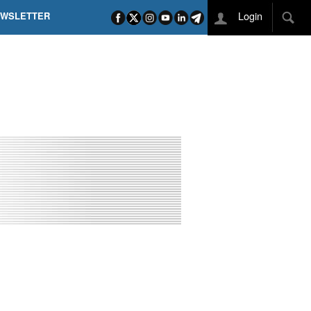
Login
EWSLETTER
 POEL SUI CAMPI ELISI! POGAČAR NELLA STORIA
L TAPPONE DEI TAPPONI
DEJ IN UNA TAPPA PAZZESCA
ETTE INCORONA CARAPAZ
O DI PHILIPSEN SU SCHMID E KOOIJ