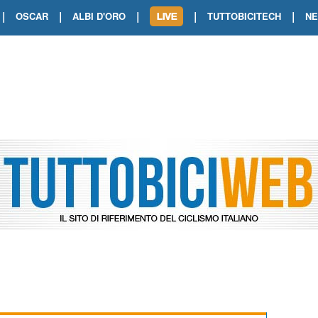
|
|
|
|
|
OSCAR
ALBI D'ORO
TUTTOBICITECH
N
TOUR DE FRANCE. SHOW DI VAN DER
TOUR DE FRANCE. CARAPAZ FIRMA I
TOUR DE FRANCE. POKERISSIMO TA
TOUR DE FRANCE. ORCIERES-MERL
TOUR DE FRANCE. A VOIRON TRIONF