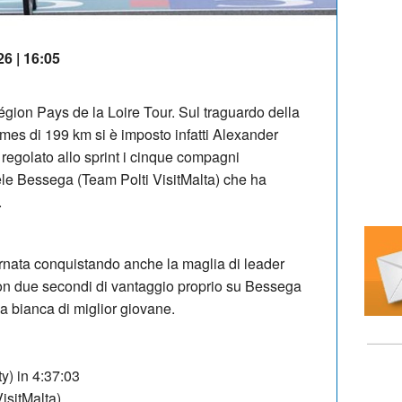
26 | 16:05
égion Pays de la Loire Tour. Sul traguardo della
es di 199 km si è imposto infatti Alexander
egolato allo sprint i cinque compagni
ele Bessega (Team Polti VisitMalta) che ha
.
nata conquistando anche la maglia di leader
 con due secondi di vantaggio proprio su Bessega
a bianca di miglior giovane.
y) in 4:37:03
isitMalta)