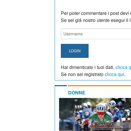
Per poter commentare i post devi e
Se sei giá nostro utente esegui il lo
LOGIN
Hai dimenticato i tuoi dati,
clicca 
Se non sei registrato
clicca qui
.
DONNE