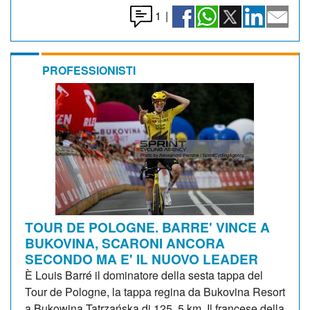
1
|
PROFESSIONISTI
TOUR DE POLOGNE. BARRE' VINCE A
BUKOVINA, SCARONI ANCORA
SECONDO MA E' IL NUOVO LEADER
È Louis Barré il dominatore della sesta tappa del
Tour de Pologne, la tappa regina da Bukovina Resort
a Bukowina Tatrzańska di 125, 5 km. Il francese della