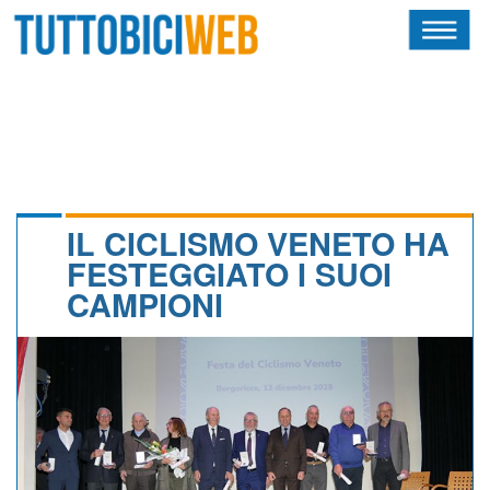
HOME
RIVISTA
SQUADRE
ATLETI
IL CICLISMO VENETO HA
FESTEGGIATO I SUOI
CALENDARIO
CAMPIONI
OSCAR
ALBI D'ORO
NEWSLETTER