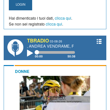
LOGIN
Hai dimenticato i tuoi dati,
clicca qui
.
Se non sei registrato
clicca qui
.
TBRADIO
03-08-26
TTI, ANDREA VENDRAME, FILIPPO FIORELLI
00:00
50:38
DONNE