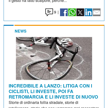
il gesto ha fatto scalpore, perché...
9
|
NEWS
INCREDIBILE A LANZO: LITIGA CON I
CICLISTI, LI INVESTE, POI FA
RETROMARCIA E LI INVESTE DI NUOVO
Storie di ordinaria follia stradale, storie di