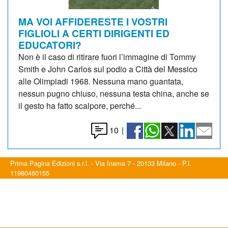
MA VOI AFFIDERESTE I VOSTRI
FIGLIOLI A CERTI DIRIGENTI ED
EDUCATORI?
Non è il caso di ritirare fuori l’immagine di Tommy
Smith e John Carlos sul podio a Città del Messico
alle Olimpiadi 1968. Nessuna mano guantata,
nessun pugno chiuso, nessuna testa china, anche se
il gesto ha fatto scalpore, perché...
10
|
Prima Pagina Edizioni s.r.l. - Via Inama 7 - 20133 Milano - P.I.
11980460155