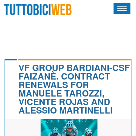
HOME
RIVISTA
SQUADRE
ATLETI
VF GROUP BARDIANI-CSF
FAIZANÈ. CONTRACT
CALENDARIO
RENEWALS FOR
MANUELE TAROZZI,
OSCAR
VICENTE ROJAS AND
ALBI D'ORO
ALESSIO MARTINELLI
NEWSLETTER