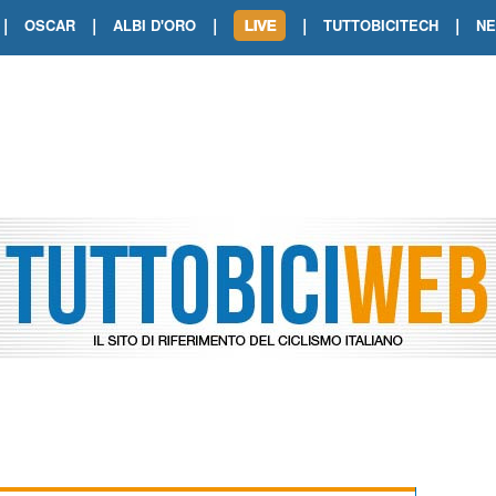
|
|
|
|
|
OSCAR
ALBI D'ORO
TUTTOBICITECH
N
TOUR DE FRANCE. SHOW DI VAN DER
TOUR DE FRANCE. CARAPAZ FIRMA I
TOUR DE FRANCE. POKERISSIMO TA
TOUR DE FRANCE. ORCIERES-MERL
TOUR DE FRANCE. A VOIRON TRIONF