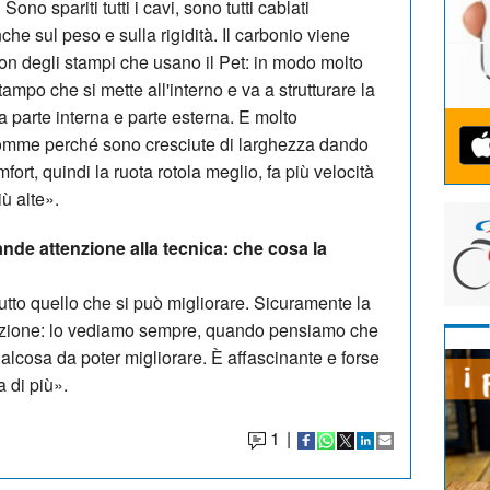
no spariti tutti i cavi, sono tutti cablati
che sul peso e sulla rigidità. Il carbonio viene
on degli stampi che usano il Pet: in modo molto
tampo che si mette all'interno e va a strutturare la
 parte interna e parte esterna. E molto
 gomme perché sono cresciute di larghezza dando
mfort, quindi la ruota rotola meglio, fa più velocità
ù alte».
nde attenzione alla tecnica: che cosa la
utto quello che si può migliorare. Sicuramente la
izione: lo vediamo sempre, quando pensiamo che
ualcosa da poter migliorare. È affascinante e forse
 di più».
1
|