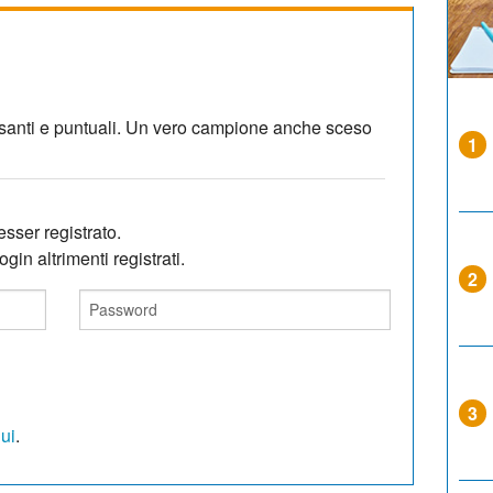
ssanti e puntuali. Un vero campione anche sceso
1
sser registrato.
gin altrimenti registrati.
2
3
qui
.