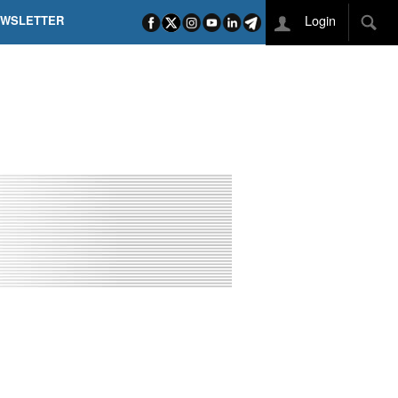
Login
EWSLETTER
 POEL SUI CAMPI ELISI! POGAČAR NELLA STORIA
L TAPPONE DEI TAPPONI
DEJ IN UNA TAPPA PAZZESCA
ETTE INCORONA CARAPAZ
O DI PHILIPSEN SU SCHMID E KOOIJ