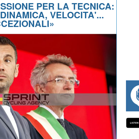
ASSIONE PER LA TECNICA:
INAMICA, VELOCITA'...
CEZIONALI»
#334 CHARLY WEGELIUS, MAURO GIAN