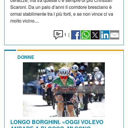
certezze, ma tra queste c’è sempre di più Christian
Scaroni. Da un paio d’anni il corridore bresciano è
ormai stabilmente tra i più forti, e se non vince ci va
molto vicino....
1
|
DONNE
LONGO BORGHINI. «OGGI VOLEVO