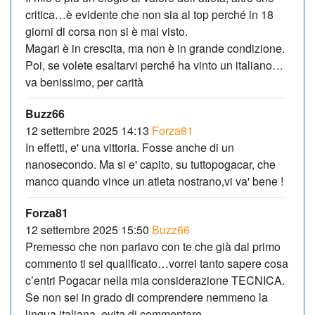
critica…è evidente che non sia al top perché in 18
giorni di corsa non si è mai visto.
Magari è in crescita, ma non è in grande condizione.
Poi, se volete esaltarvi perché ha vinto un italiano…
va benissimo, per carità
Buzz66
12 settembre 2025 14:13
Forza81
In effetti, e' una vittoria. Fosse anche di un
nanosecondo. Ma si e' capito, su tuttopogacar, che
manco quando vince un atleta nostrano,vi va' bene !
Forza81
12 settembre 2025 15:50
Buzz66
Premesso che non parlavo con te che già dal primo
commento ti sei qualificato…vorrei tanto sapere cosa
c’entri Pogacar nella mia considerazione TECNICA.
Se non sei in grado di comprendere nemmeno la
lingua italiana, evita di commentare.