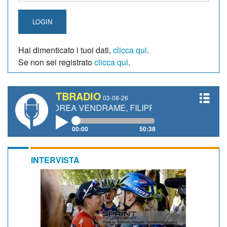
LOGIN
Hai dimenticato i tuoi dati,
clicca qui
.
Se non sei registrato
clicca qui
.
TBRADIO
03-08-26
NDREA VENDRAME, FILIPPO FIORELLI
00:00
50:38
INTERVISTA