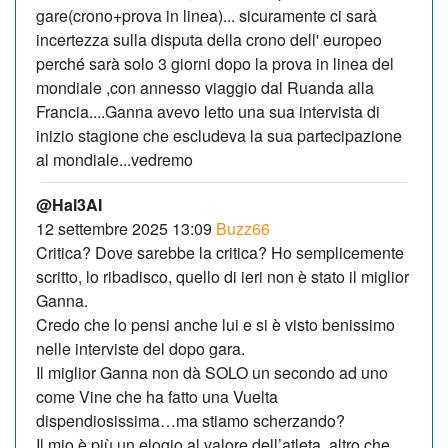
gare(crono+prova in linea)... sicuramente ci sarà
incertezza sulla disputa della crono dell' europeo
perché sarà solo 3 giorni dopo la prova in linea del
mondiale ,con annesso viaggio dal Ruanda alla
Francia....Ganna avevo letto una sua intervista di
inizio stagione che escludeva la sua partecipazione
al mondiale...vedremo
@Hal3AI
12 settembre 2025 13:09
Buzz66
Critica? Dove sarebbe la critica? Ho semplicemente
scritto, lo ribadisco, quello di ieri non è stato il miglior
Ganna.
Credo che lo pensi anche lui e si è visto benissimo
nelle interviste del dopo gara.
Il miglior Ganna non dà SOLO un secondo ad uno
come Vine che ha fatto una Vuelta
dispendiosissima…ma stiamo scherzando?
Il mio è più un elogio al valore dell’atleta, altro che