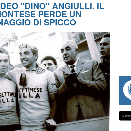
EO "DINO" ANGIULLI. IL
MONTESE PERDE UN
AGGIO DI SPICCO
#334 CHARLY WEGELIUS, MAURO GIANETT