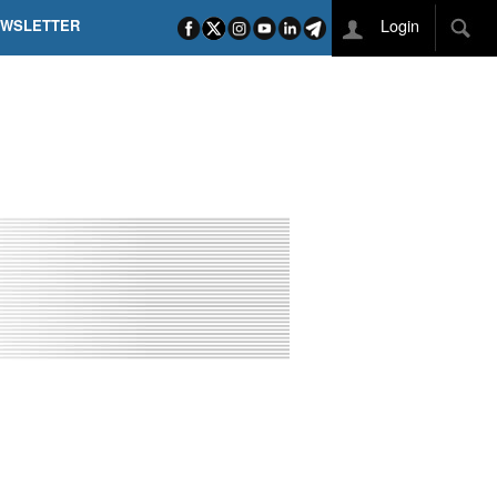
Login
EWSLETTER
 POEL SUI CAMPI ELISI! POGAČAR NELLA STORIA
L TAPPONE DEI TAPPONI
DEJ IN UNA TAPPA PAZZESCA
ETTE INCORONA CARAPAZ
O DI PHILIPSEN SU SCHMID E KOOIJ