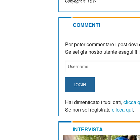
Copyright © TBW
COMMENTI
Per poter commentare i post devi e
Se sei giá nostro utente esegui il lo
LOGIN
Hai dimenticato i tuoi dati,
clicca 
Se non sei registrato
clicca qui
.
INTERVISTA