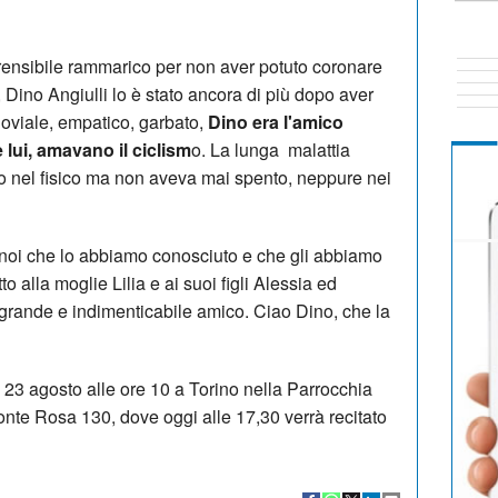
rensibile rammarico per non aver potuto coronare
 Dino Angiulli lo è stato ancora di più dopo aver
Gioviale, empatico, garbato,
Dino era l'amico
 lui, amavano il ciclism
o. La lunga malattia
to nel fisico ma non aveva mai spento, neppure nei
i noi che lo abbiamo conosciuto e che gli abbiamo
o alla moglie Lilia e ai suoi figli Alessia ed
 grande e indimenticabile amico. Ciao Dino, che la
o 23 agosto alle ore 10 a Torino nella Parrocchia
onte Rosa 130, dove oggi alle 17,30 verrà recitato