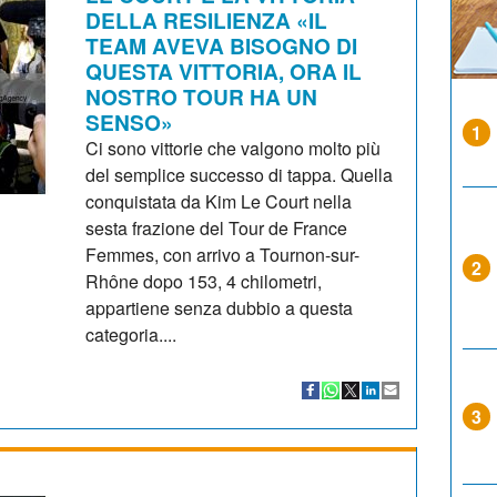
DELLA RESILIENZA «IL
TEAM AVEVA BISOGNO DI
QUESTA VITTORIA, ORA IL
NOSTRO TOUR HA UN
SENSO»
1
Ci sono vittorie che valgono molto più
del semplice successo di tappa. Quella
conquistata da Kim Le Court nella
sesta frazione del Tour de France
Femmes, con arrivo a Tournon-sur-
2
Rhône dopo 153, 4 chilometri,
appartiene senza dubbio a questa
categoria....
3