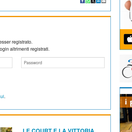
sser registrato.
gin altrimenti registrati.
qui
.
LE COURT E LA VITTORIA