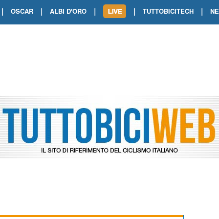
|
|
|
|
|
OSCAR
ALBI D'ORO
TUTTOBICITECH
N
TOUR DE FRANCE. SHOW DI VAN DER
TOUR DE FRANCE. CARAPAZ FIRMA I
TOUR DE FRANCE. POKERISSIMO TA
TOUR DE FRANCE. ORCIERES-MERL
TOUR DE FRANCE. A VOIRON TRIONF