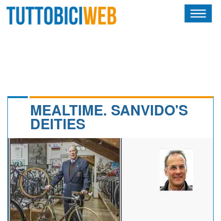
HOME
RIVISTA
SQUADRE
ATLETI
MEALTIME. SANVIDO'S
DEITIES
CALENDARIO
OSCAR
ALBI D'ORO
NEWSLETTER