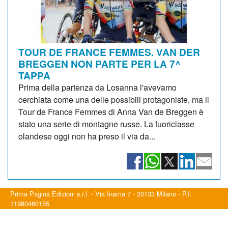
TOUR DE FRANCE FEMMES. VAN DER
BREGGEN NON PARTE PER LA 7^
TAPPA
Prima della partenza da Losanna l'avevamo
cerchiata come una delle possibili protagoniste, ma il
Tour de France Femmes di Anna Van de Breggen è
stato una serie di montagne russe. La fuoriclasse
olandese oggi non ha preso il via da...
Prima Pagina Edizioni s.r.l. - Via Inama 7 - 20133 Milano - P.I.
11980460155