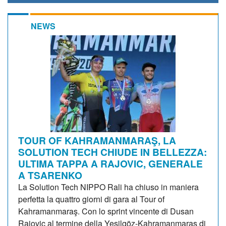
NEWS
TOUR OF KAHRAMANMARAŞ, LA
SOLUTION TECH CHIUDE IN BELLEZZA:
ULTIMA TAPPA A RAJOVIC, GENERALE
A TSARENKO
La Solution Tech NIPPO Rali ha chiuso in maniera
perfetta la quattro giorni di gara al Tour of
Kahramanmaraş. Con lo sprint vincente di Dusan
Rajovic al termine della Yeşilgöz-Kahramanmaraş di