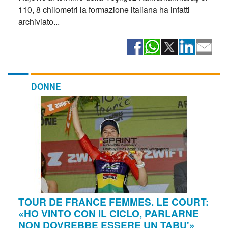
110, 8 chilometri la formazione italiana ha infatti
archiviato...
DONNE
TOUR DE FRANCE FEMMES. LE COURT:
«HO VINTO CON IL CICLO, PARLARNE
NON DOVREBBE ESSERE UN TABU'»