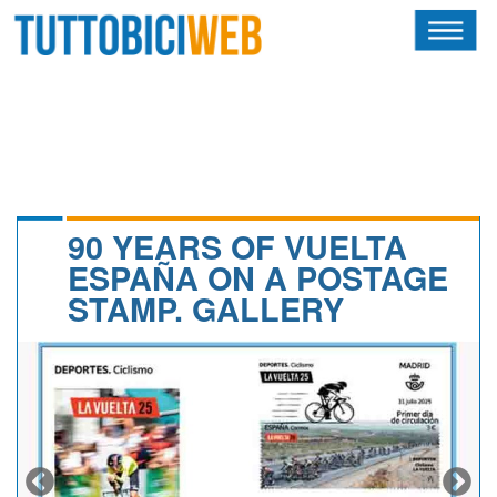
HOME
RIVISTA
SQUADRE
ATLETI
90 YEARS OF VUELTA
ESPAÑA ON A POSTAGE
CALENDARIO
STAMP. GALLERY
OSCAR
ALBI D'ORO
NEWSLETTER