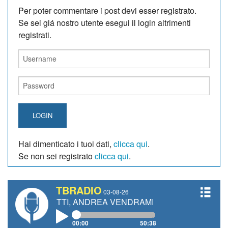
Per poter commentare i post devi esser registrato.
Se sei giá nostro utente esegui il login altrimenti
registrati.
LOGIN
Hai dimenticato i tuoi dati,
clicca qui
.
Se non sei registrato
clicca qui
.
TBRADIO
03-08-26
GIANETTI, ANDREA VENDRAME, FILIPPO FIORELLI
00:00
50:38