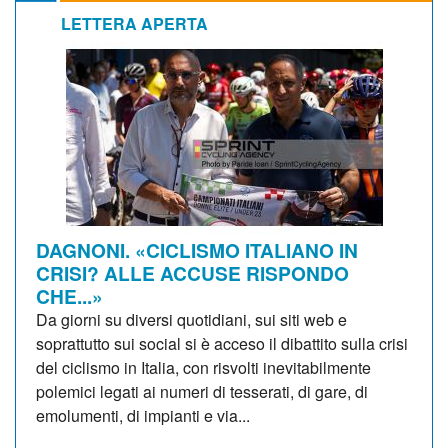
LETTERA APERTA
DAGNONI. «CICLISMO ITALIANO IN
CRISI? ALLE ACCUSE RISPONDO
CHE...»
Da giorni su diversi quotidiani, sui siti web e
soprattutto sui social si è acceso il dibattito sulla crisi
del ciclismo in Italia, con risvolti inevitabilmente
polemici legati ai numeri di tesserati, di gare, di
emolumenti, di impianti e via...