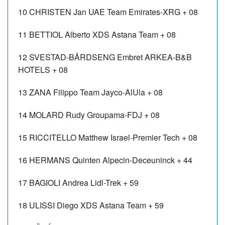
10
CHRISTEN Jan
UAE Team Emirates-XRG
+ 08
11
BETTIOL Alberto
XDS Astana Team
+ 08
12
SVESTAD-BÅRDSENG Embret
ARKEA-B&B
HOTELS
+ 08
13
ZANA Filippo
Team Jayco-AlUla
+ 08
14
MOLARD Rudy
Groupama-FDJ
+ 08
15
RICCITELLO Matthew
Israel-Premier Tech
+ 08
16
HERMANS Quinten
Alpecin-Deceuninck
+ 44
17
BAGIOLI Andrea
Lidl-Trek
+ 59
18
ULISSI Diego
XDS Astana Team
+ 59