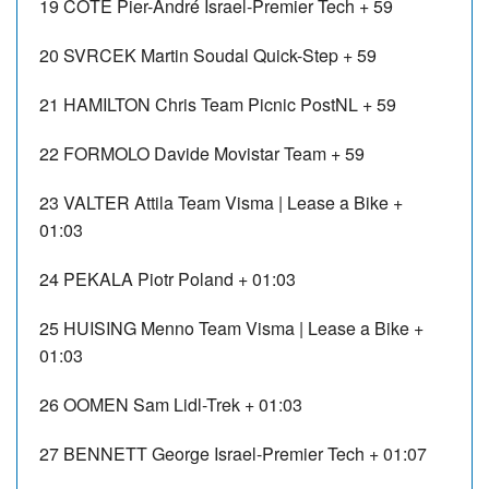
19
CÔTÉ Pier-André
Israel-Premier Tech
+ 59
20
SVRCEK Martin
Soudal Quick-Step
+ 59
21
HAMILTON Chris
Team Picnic PostNL
+ 59
22
FORMOLO Davide
Movistar Team
+ 59
23
VALTER Attila
Team Visma | Lease a Bike
+
01:03
24
PEKALA Piotr
Poland
+ 01:03
25
HUISING Menno
Team Visma | Lease a Bike
+
01:03
26
OOMEN Sam
Lidl-Trek
+ 01:03
27
BENNETT George
Israel-Premier Tech
+ 01:07