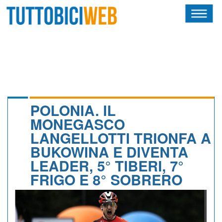
HOME
RIVISTA
SQUADRE
ATLETI
POLONIA. IL
MONEGASCO
CALENDARIO
LANGELLOTTI TRIONFA A
BUKOWINA E DIVENTA
OSCAR
LEADER, 5° TIBERI, 7°
ALBI D'ORO
FRIGO E 8° SOBRERO
NEWSLETTER