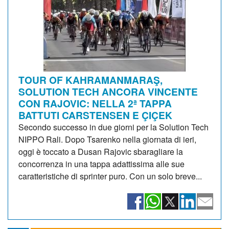
TOUR OF KAHRAMANMARAŞ,
SOLUTION TECH ANCORA VINCENTE
CON RAJOVIC: NELLA 2ª TAPPA
BATTUTI CARSTENSEN E ÇIÇEK
Secondo successo in due giorni per la Solution Tech
NIPPO Rali. Dopo Tsarenko nella giornata di ieri,
oggi è toccato a Dusan Rajovic sbaragliare la
concorrenza in una tappa adattissima alle sue
caratteristiche di sprinter puro. Con un solo breve...