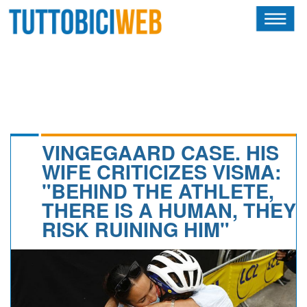
HOME
RIVISTA
SQUADRE
ATLETI
VINGEGAARD CASE. HIS
WIFE CRITICIZES VISMA:
CALENDARIO
"BEHIND THE ATHLETE,
THERE IS A HUMAN, THEY
OSCAR
RISK RUINING HIM"
ALBI D'ORO
NEWSLETTER