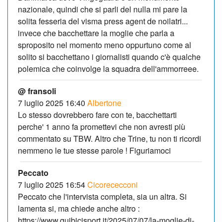
nazionale, quindi che si parli del nulla mi pare la
solita fesseria del visma press agent de noilatri...
invece che bacchettare la moglie che parla a
sproposito nel momento meno oppurtuno come al
solito si bacchettano i giornalisti quando c'è qualche
polemica che coinvolge la squadra dell'ammorreee.
@ fransoli
7 luglio 2025 16:40
Albertone
Lo stesso dovrebbero fare con te, bacchettarti
perche' 1 anno fa promettevi che non avresti più
commentato su TBW. Altro che Trine, tu non ti ricordi
nemmeno le tue stesse parole ! Figuriamoci
Peccato
7 luglio 2025 16:54
Cicorececconi
Peccato che l'intervista completa, sia un altra. Si
lamenta si, ma chiede anche altro :
https://www.quibicisport.it/2025/07/07/la-moglie-di-