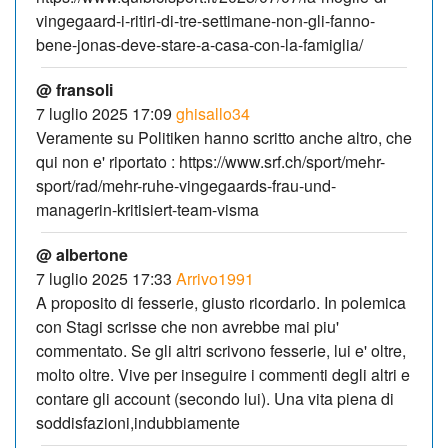
vingegaard-i-ritiri-di-tre-settimane-non-gli-fanno-
bene-jonas-deve-stare-a-casa-con-la-famiglia/
@ fransoli
7 luglio 2025 17:09
ghisallo34
Veramente su Politiken hanno scritto anche altro, che
qui non e' riportato : https://www.srf.ch/sport/mehr-
sport/rad/mehr-ruhe-vingegaards-frau-und-
managerin-kritisiert-team-visma
@ albertone
7 luglio 2025 17:33
Arrivo1991
A proposito di fesserie, giusto ricordarlo. In polemica
con Stagi scrisse che non avrebbe mai piu'
commentato. Se gli altri scrivono fesserie, lui e' oltre,
molto oltre. Vive per inseguire i commenti degli altri e
contare gli account (secondo lui). Una vita piena di
soddisfazioni,indubbiamente