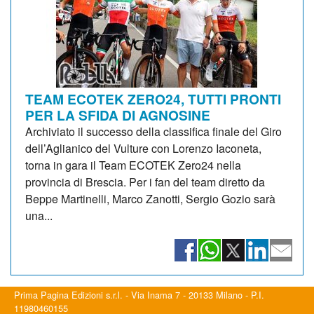
TEAM ECOTEK ZERO24, TUTTI PRONTI
PER LA SFIDA DI AGNOSINE
Archiviato il successo della classifica finale del Giro
dell’Aglianico del Vulture con Lorenzo Iaconeta,
torna in gara il Team ECOTEK Zero24 nella
provincia di Brescia. Per i fan del team diretto da
Beppe Martinelli, Marco Zanotti, Sergio Gozio sarà
una...
Prima Pagina Edizioni s.r.l. - Via Inama 7 - 20133 Milano - P.I.
11980460155