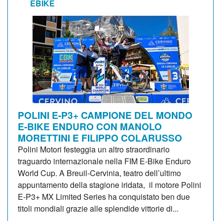
EBIKE
POLINI E-P3+ CAMPIONE DEL MONDO
E-BIKE ENDURO CON MANOLO
MORETTINI E FILIPPO COLARUSSO
Polini Motori festeggia un altro straordinario
traguardo internazionale nella FIM E-Bike Enduro
World Cup. A Breuil-Cervinia, teatro dell’ultimo
appuntamento della stagione iridata, il motore Polini
E-P3+ MX Limited Series ha conquistato ben due
titoli mondiali grazie alle splendide vittorie di...