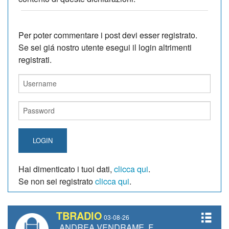
Per poter commentare i post devi esser registrato.
Se sei giá nostro utente esegui il login altrimenti
registrati.
LOGIN
Hai dimenticato i tuoi dati,
clicca qui
.
Se non sei registrato
clicca qui
.
TBRADIO
03-08-26
TTI, ANDREA VENDRAME, FILIPPO FIORELLI