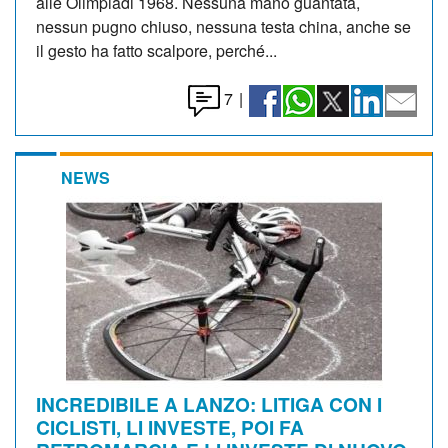
alle Olimpiadi 1968. Nessuna mano guantata,
nessun pugno chiuso, nessuna testa china, anche se
il gesto ha fatto scalpore, perché...
7
|
NEWS
INCREDIBILE A LANZO: LITIGA CON I
CICLISTI, LI INVESTE, POI FA