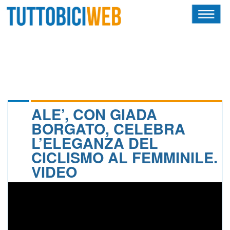
HOME
RIVISTA
SQUADRE
ATLETI
ALE’, CON GIADA
BORGATO, CELEBRA
CALENDARIO
L’ELEGANZA DEL
CICLISMO AL FEMMINILE.
OSCAR
VIDEO
ALBI D'ORO
NEWSLETTER