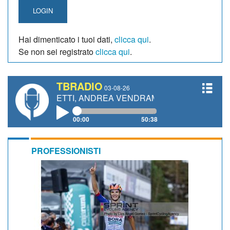
LOGIN
Hai dimenticato i tuoi dati,
clicca qui
.
Se non sei registrato
clicca qui
.
TBRADIO
03-08-26
 GIANETTI, ANDREA VENDRAME, FILIPPO FIORELLI
00:00
50:38
PROFESSIONISTI