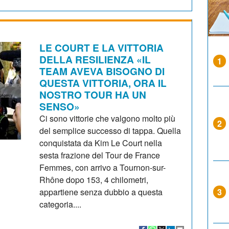
LE COURT E LA VITTORIA
DELLA RESILIENZA «IL
1
TEAM AVEVA BISOGNO DI
QUESTA VITTORIA, ORA IL
NOSTRO TOUR HA UN
SENSO»
Ci sono vittorie che valgono molto più
2
del semplice successo di tappa. Quella
conquistata da Kim Le Court nella
sesta frazione del Tour de France
Femmes, con arrivo a Tournon-sur-
Rhône dopo 153, 4 chilometri,
appartiene senza dubbio a questa
3
categoria....