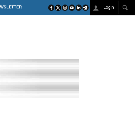
Login
EWSLETTER
 POEL SUI CAMPI ELISI! POGAČAR NELLA STORIA
L TAPPONE DEI TAPPONI
DEJ IN UNA TAPPA PAZZESCA
ETTE INCORONA CARAPAZ
O DI PHILIPSEN SU SCHMID E KOOIJ