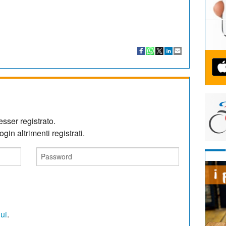
sser registrato.
gin altrimenti registrati.
qui
.