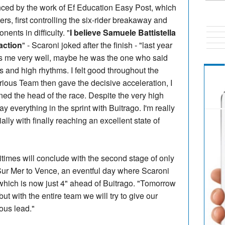
nced by the work of Ef Education Easy Post, which
ters, first controlling the six-rider breakaway and
nents in difficulty. "
I believe Samuele Battistella
action
" - Scaroni joked after the finish - "last year
 me very well, maybe he was the one who said
mbs and high rhythms. I felt good throughout the
ious Team then gave the decisive acceleration, I
ed the head of the race. Despite the very high
ay everything in the sprint with Buitrago. I'm really
lly with finally reaching an excellent state of
imes will conclude with the second stage of only
Sur Mer to Vence, an eventful day where Scaroni
d, which is now just 4" ahead of Buitrago. "Tomorrow
but with the entire team we will try to give our
ous lead."