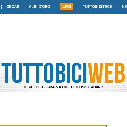
|
|
|
|
|
OSCAR
ALBI D'ORO
TUTTOBICITECH
N
TOUR DE FRANCE. SHOW DI VAN DER
TOUR DE FRANCE. CARAPAZ FIRMA I
TOUR DE FRANCE. POKERISSIMO TA
TOUR DE FRANCE. ORCIERES-MERL
TOUR DE FRANCE. A VOIRON TRIONF