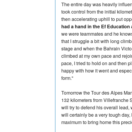
The entire day was heavily influe
took control from the initial kilome
then accelerating uphill to put oppo
had a hand in the Ef Education 
we were teammates and he knows
that I struggle a bit with long cli
stage and when the Bahrain Victor
climbed at my own pace and rejoin
pace, I tried to hold on and then pl
happy with how it went and especia
form."
Tomorrow the Tour des Alpes Marit
132 kilometers from Villefranche 
will try to defend his overall lea
will certainly be a very tough day, 
maximum to bring home this preci