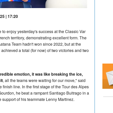
25 | 17:20
 to enjoy yesterday's success at the Classic Var
rench territory, demonstrating excellent form. The
Astana Team hadn't won since 2022, but at the
 achieved a total (for now) of two victories and two
edible emotion, it was like breaking the ice,
lt
, all the teams were waiting for our move," said
 finish line. In the first stage of the Tour des Alpes
 Gourdon, he beat a rampant Santiago Buitrago in a
he support of his teammate Lenny Martinez.