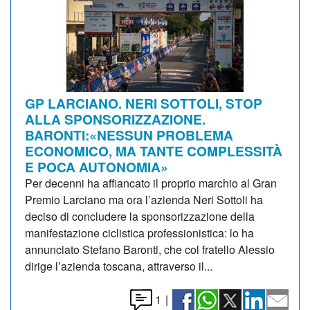
GP LARCIANO. NERI SOTTOLI, STOP
ALLA SPONSORIZZAZIONE.
BARONTI:«NESSUN PROBLEMA
ECONOMICO, MA TANTE COMPLESSITÀ
E POCA AUTONOMIA»
Per decenni ha affiancato il proprio marchio al Gran
Premio Larciano ma ora l’azienda Neri Sottoli ha
deciso di concludere la sponsorizzazione della
manifestazione ciclistica professionistica: lo ha
annunciato Stefano Baronti, che col fratello Alessio
dirige l’azienda toscana, attraverso il...
1
|