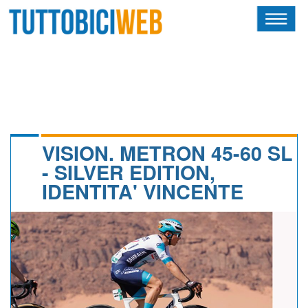
HOME
RIVISTA
SQUADRE
ATLETI
VISION. METRON 45-60 SL
- SILVER EDITION,
CALENDARIO
IDENTITA' VINCENTE
OSCAR
ALBI D'ORO
NEWSLETTER