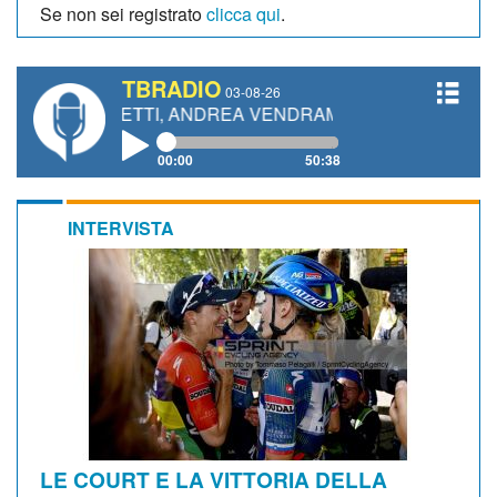
Se non sei registrato
clicca qui
.
TBRADIO
03-08-26
 GIANETTI, ANDREA VENDRAME, FILIPPO FIORELLI
00:00
50:38
INTERVISTA
LE COURT E LA VITTORIA DELLA