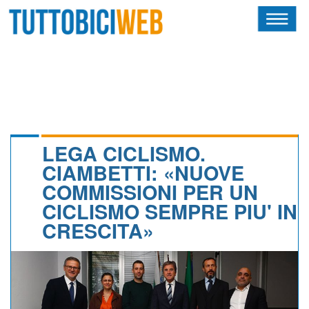
HOME
RIVISTA
SQUADRE
ATLETI
LEGA CICLISMO.
CIAMBETTI: «NUOVE
CALENDARIO
COMMISSIONI PER UN
CICLISMO SEMPRE PIU' IN
OSCAR
CRESCITA»
ALBI D'ORO
NEWSLETTER