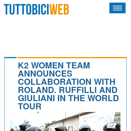
HOME
RIVISTA
SQUADRE
ATLETI
K2 WOMEN TEAM
ANNOUNCES
CALENDARIO
COLLABORATION WITH
ROLAND. RUFFILLI AND
OSCAR
GIULIANI IN THE WORLD
ALBI D'ORO
TOUR
NEWSLETTER