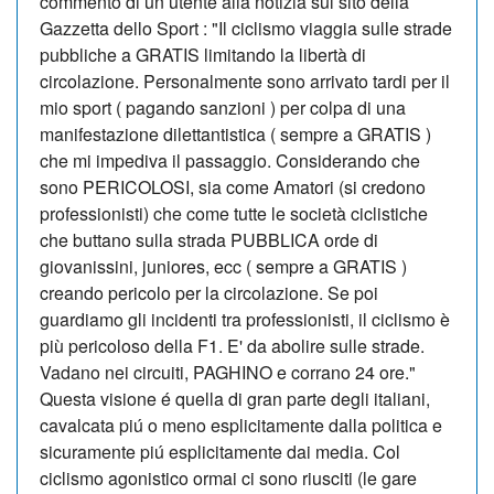
commento di un utente alla notizia sul sito della
Gazzetta dello Sport : "Il ciclismo viaggia sulle strade
pubbliche a GRATIS limitando la libertà di
circolazione. Personalmente sono arrivato tardi per il
mio sport ( pagando sanzioni ) per colpa di una
manifestazione dilettantistica ( sempre a GRATIS )
che mi impediva il passaggio. Considerando che
sono PERICOLOSI, sia come Amatori (si credono
professionisti) che come tutte le società ciclistiche
che buttano sulla strada PUBBLICA orde di
giovanissini, juniores, ecc ( sempre a GRATIS )
creando pericolo per la circolazione. Se poi
guardiamo gli incidenti tra professionisti, il ciclismo è
più pericoloso della F1. E' da abolire sulle strade.
Vadano nei circuiti, PAGHINO e corrano 24 ore."
Questa visione é quella di gran parte degli italiani,
cavalcata piú o meno esplicitamente dalla politica e
sicuramente piú esplicitamente dai media. Col
ciclismo agonistico ormai ci sono riusciti (le gare