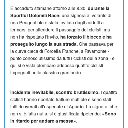
È accaduto stamane attorno alle 8.30,
durante la
Sportful Dolomiti Race:
una signora al volante di
una Peugeot blu è stata invitata dagli addetti a
fermarsi per attendere il passaggio dei ciclisti, ma
non ha rispettato l'invito,
ha forzato il blocco e ha
proseguito lungo la sua strada.
Che passava per
la curva cieca di Forcella Franche, a Rivamonte -
punto conosciutissimo da tutti i ciclisti della zona - e
qui si è vista piombare addosso quattro ciclisti
impegnati nella classica granfondo.
Incidente inevitabile, scontro bruttissimo:
i quattro
ciclisti hanno riportato fratture multiple e sono stati
tutti ricoverati all'ospedale di Agordo. La signora, che
non si è fatta nulla, si è giustificata ripetendo:
«Sono
in ritardo per andare a messa»
.