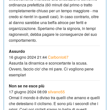
ordinanza prefettizia (60 minuti dal primo o tratto
completamente chiuso per un tempo maggiore - ma
credo si rientri in questi casi). In caso contrario, oltre
al danno sarebbe una beffa atroce per feriti e
organizzazione. Speriamo che la signora, in tempi
ragionevoli, debba pagare le conseguenze del suo
comportamento.
Assurdo
16 giugno 2024 21:44
Carbonio67
Assurda la dinamica e sconcertante la scusa.
Ovvero, faccio cio' che mi pare. Ci vogliono pene
esemplari
Non se ne esce più
17 giugno 2024 08:09
silvano55
Ormai il mondo è diviso tra quelli che amano e quelli
che detestano il ciclismo. E sono più i secondi che i
primi. Così noi ciclisti siamo in balia di questi