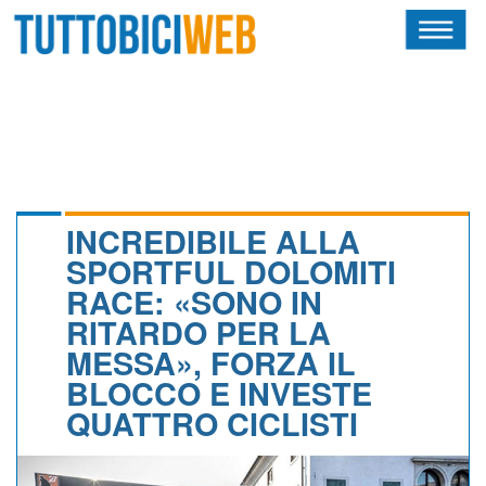
HOME
RIVISTA
SQUADRE
ATLETI
INCREDIBILE ALLA
SPORTFUL DOLOMITI
CALENDARIO
RACE: «SONO IN
RITARDO PER LA
OSCAR
MESSA», FORZA IL
ALBI D'ORO
BLOCCO E INVESTE
QUATTRO CICLISTI
NEWSLETTER