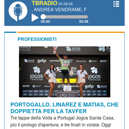
TBRADIO
03-08-26
TTI, ANDREA VENDRAME, FILIPPO FIORELLI
00:00
50:38
PROFESSIONISTI
PORTOGALLO. LINAREZ E MATIAS, CHE
DOPPIETTA PER LA TAVFER
Tre tappe della Volta a Portugal Jogos Santa Casa,
più il prologo d'apertura, e tre finali in volata. Oggi