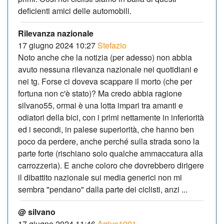
deficienti amici delle automobili.
Rilevanza nazionale
17 giugno 2024 10:27
Stefazio
Noto anche che la notizia (per adesso) non abbia
avuto nessuna rilevanza nazionale nei quotidiani e
nei tg. Forse ci doveva scappare il morto (che per
fortuna non c'è stato)? Ma credo abbia ragione
silvano55, ormai è una lotta impari tra amanti e
odiatori della bici, con i primi nettamente in inferiorità
ed i secondi, in palese superiorità, che hanno ben
poco da perdere, anche perché sulla strada sono la
parte forte (rischiano solo qualche ammaccatura alla
carrozzeria). E anche coloro che dovrebbero dirigere
il dibattito nazionale sui media generici non mi
sembra "pendano" dalla parte dei ciclisti, anzi ...
@ silvano
17 giugno 2024 11:46
Arrivo1991