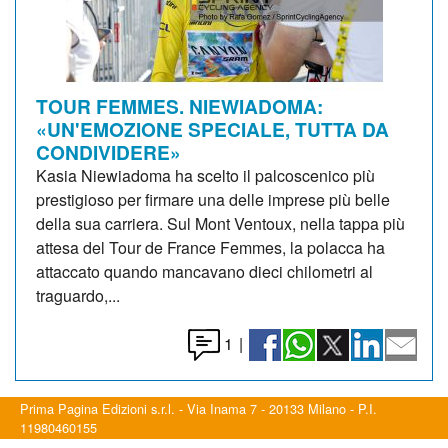
TOUR FEMMES. NIEWIADOMA:
«UN'EMOZIONE SPECIALE, TUTTA DA
CONDIVIDERE»
Kasia Niewiadoma ha scelto il palcoscenico più
prestigioso per firmare una delle imprese più belle
della sua carriera. Sul Mont Ventoux, nella tappa più
attesa del Tour de France Femmes, la polacca ha
attaccato quando mancavano dieci chilometri al
traguardo,...
1
|
Prima Pagina Edizioni s.r.l. - Via Inama 7 - 20133 Milano - P.I.
11980460155