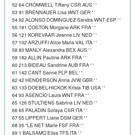
52 64 CROMWELL Tiffany CSR AUS ' '
53 91 BRENNAUER Lisa WNT GER ' '
54 92 ALONSO DOMINGUEZ Sandra WNT ESP ' '
55 181 COSTON Morgane ARK FRA ' '
56 121 KOREVAAR Jeanne LIV NED ' '
57 102 ARZUFFI Alice Maria VAL ITA ' '
58 83 MANLY Alexandra BEX AUS ' '
59 182 ALLIN Pauline ARK FRA ' '
60 213 BIDEAU Sandrine AUB FRA ' '
61 142 CANT Sanne PLP BEL ' '
62 42 HENDERSON Anna JVW GBR ' '
63 133 DOEBEL-HICKOK Krista TIB USA ' '
64 93 ASENCIO Laura WNT FRA ' '
65 126 STULTIENS Sabrina LIV NED ' '
66 65 PALADIN Soraya CSR ITA ' '
67 55 LIPPERT Liane DSM GER ' '
68 35 *LE NET Marie FSF FRA ' '
69 1 BALSAMO Elisa TFS ITA ' '