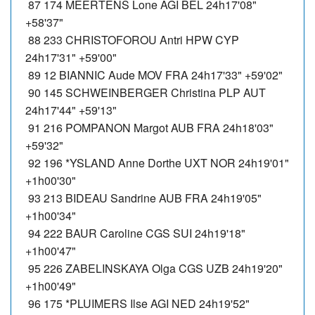
87 174 MEERTENS Lone AGI BEL 24h17'08"
+58'37"
88 233 CHRISTOFOROU Antri HPW CYP
24h17'31" +59'00"
89 12 BIANNIC Aude MOV FRA 24h17'33" +59'02"
90 145 SCHWEINBERGER Christina PLP AUT
24h17'44" +59'13"
91 216 POMPANON Margot AUB FRA 24h18'03"
+59'32"
92 196 *YSLAND Anne Dorthe UXT NOR 24h19'01"
+1h00'30"
93 213 BIDEAU Sandrine AUB FRA 24h19'05"
+1h00'34"
94 222 BAUR Caroline CGS SUI 24h19'18"
+1h00'47"
95 226 ZABELINSKAYA Olga CGS UZB 24h19'20"
+1h00'49"
96 175 *PLUIMERS Ilse AGI NED 24h19'52"