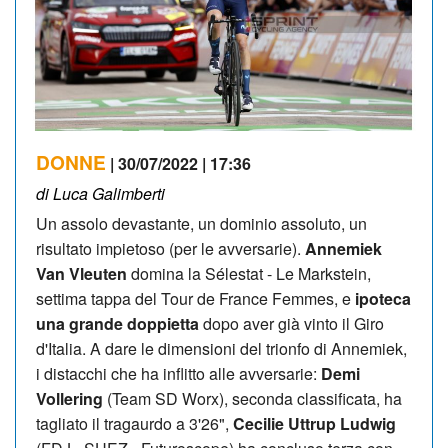
DONNE
| 30/07/2022 | 17:36
di Luca Galimberti
Un assolo devastante, un dominio assoluto, un
risultato impietoso (per le avversarie).
Annemiek
Van Vleuten
domina la Sélestat - Le Markstein,
settima tappa del Tour de France Femmes, e
ipoteca
una grande doppietta
dopo aver già vinto il Giro
d'Italia. A dare le dimensioni del trionfo di Annemiek,
i distacchi che ha inflitto alle avversarie:
Demi
Vollering
(Team SD Worx), seconda classificata, ha
tagliato il tragaurdo a 3'26",
Cecilie Uttrup Ludwig