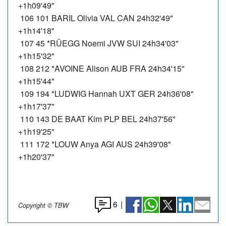
+1h09'49"
106 101 BARIL Olivia VAL CAN 24h32'49"
+1h14'18"
107 45 *RÜEGG Noemi JVW SUI 24h34'03"
+1h15'32"
108 212 *AVOINE Alison AUB FRA 24h34'15"
+1h15'44"
109 194 *LUDWIG Hannah UXT GER 24h36'08"
+1h17'37"
110 143 DE BAAT Kim PLP BEL 24h37'56"
+1h19'25"
111 172 *LOUW Anya AGI AUS 24h39'08"
+1h20'37"
6
|
Copyright © TBW