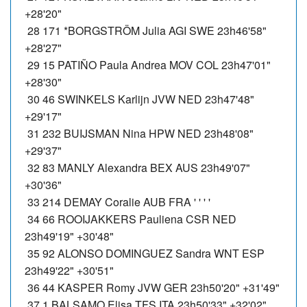
+28'20"
28 171 *BORGSTRÖM Julia AGI SWE 23h46'58"
+28'27"
29 15 PATIÑO Paula Andrea MOV COL 23h47'01"
+28'30"
30 46 SWINKELS Karlijn JVW NED 23h47'48"
+29'17"
31 232 BUIJSMAN Nina HPW NED 23h48'08"
+29'37"
32 83 MANLY Alexandra BEX AUS 23h49'07"
+30'36"
33 214 DEMAY Coralie AUB FRA ' ' ' '
34 66 ROOIJAKKERS Pauliena CSR NED
23h49'19" +30'48"
35 92 ALONSO DOMINGUEZ Sandra WNT ESP
23h49'22" +30'51"
36 44 KASPER Romy JVW GER 23h50'20" +31'49"
37 1 BALSAMO Elisa TFS ITA 23h50'33" +32'02"