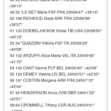
+38'13"
49 35 *LE NET Marie FSF FRA 23h56'47" +38'16"
50 186 RICHIOUD Greta ARK FRA 23h56'58"
+38'27"
51 133 DOEBEL-HICKOK Krista TIB USA 23h58'50"
+40'19"
52 34 *GUAZZINI Vittoria FSF ITA 23h59'29"
+40'58"
53 102 ARZUFFI Alice Maria VAL ITA 23h59'46"
+41'15"
54 142 CANT Sanne PLP BEL 24h00'40" +42'09"
55 124 DEMEY Valerie LIV BEL 24h00'51" +42'20"
56 181 COSTON Morgane ARK FRA 24h01'15"
+42'44"
57 42 HENDERSON Anna JVW GBR 24h01'22"
+42'51"
58 64 CROMWELL Tiffany CSR AUS 24h03'01"