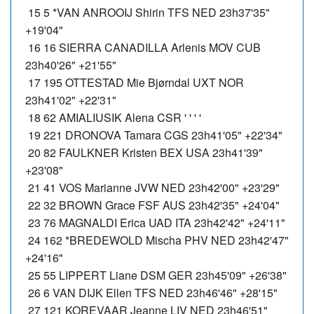
15 5 *VAN ANROOIJ Shirin TFS NED 23h37'35"
+19'04"
16 16 SIERRA CANADILLA Arlenis MOV CUB
23h40'26" +21'55"
17 195 OTTESTAD Mie Bjørndal UXT NOR
23h41'02" +22'31"
18 62 AMIALIUSIK Alena CSR ' ' ' '
19 221 DRONOVA Tamara CGS 23h41'05" +22'34"
20 82 FAULKNER Kristen BEX USA 23h41'39"
+23'08"
21 41 VOS Marianne JVW NED 23h42'00" +23'29"
22 32 BROWN Grace FSF AUS 23h42'35" +24'04"
23 76 MAGNALDI Erica UAD ITA 23h42'42" +24'11"
24 162 *BREDEWOLD Mischa PHV NED 23h42'47"
+24'16"
25 55 LIPPERT Liane DSM GER 23h45'09" +26'38"
26 6 VAN DIJK Ellen TFS NED 23h46'46" +28'15"
27 121 KOREVAAR Jeanne LIV NED 23h46'51"