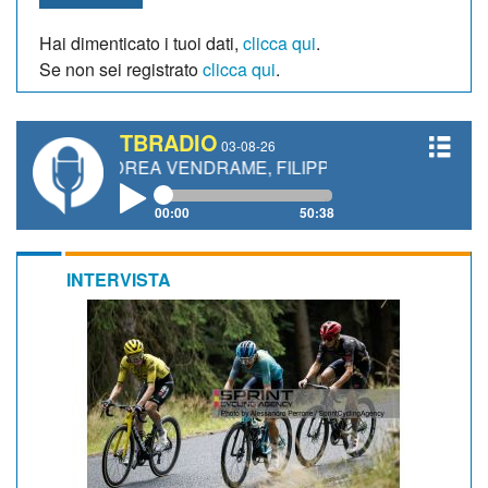
Hai dimenticato i tuoi dati,
clicca qui
.
Se non sei registrato
clicca qui
.
TBRADIO
03-08-26
 ANDREA VENDRAME, FILIPPO FIORELLI
00:00
50:38
INTERVISTA