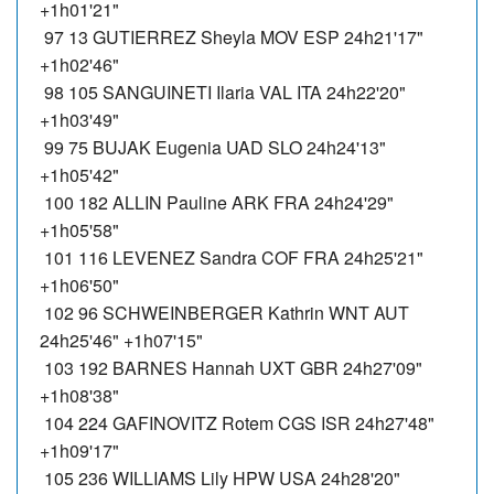
+1h01'21"
97 13 GUTIERREZ Sheyla MOV ESP 24h21'17"
+1h02'46"
98 105 SANGUINETI Ilaria VAL ITA 24h22'20"
+1h03'49"
99 75 BUJAK Eugenia UAD SLO 24h24'13"
+1h05'42"
100 182 ALLIN Pauline ARK FRA 24h24'29"
+1h05'58"
101 116 LEVENEZ Sandra COF FRA 24h25'21"
+1h06'50"
102 96 SCHWEINBERGER Kathrin WNT AUT
24h25'46" +1h07'15"
103 192 BARNES Hannah UXT GBR 24h27'09"
+1h08'38"
104 224 GAFINOVITZ Rotem CGS ISR 24h27'48"
+1h09'17"
105 236 WILLIAMS Lily HPW USA 24h28'20"