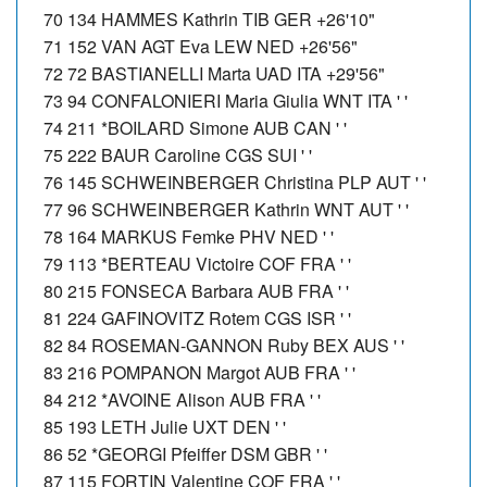
70 134 HAMMES Kathrin TIB GER +26'10"
71 152 VAN AGT Eva LEW NED +26'56"
72 72 BASTIANELLI Marta UAD ITA +29'56"
73 94 CONFALONIERI Maria Giulia WNT ITA ' '
74 211 *BOILARD Simone AUB CAN ' '
75 222 BAUR Caroline CGS SUI ' '
76 145 SCHWEINBERGER Christina PLP AUT ' '
77 96 SCHWEINBERGER Kathrin WNT AUT ' '
78 164 MARKUS Femke PHV NED ' '
79 113 *BERTEAU Victoire COF FRA ' '
80 215 FONSECA Barbara AUB FRA ' '
81 224 GAFINOVITZ Rotem CGS ISR ' '
82 84 ROSEMAN-GANNON Ruby BEX AUS ' '
83 216 POMPANON Margot AUB FRA ' '
84 212 *AVOINE Alison AUB FRA ' '
85 193 LETH Julie UXT DEN ' '
86 52 *GEORGI Pfeiffer DSM GBR ' '
87 115 FORTIN Valentine COF FRA ' '