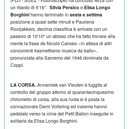
(FDJ - SUEZ - Futuroscope) ha concluso terza con
un ritardo di 5'16".
Silvia Persico
e
Elisa Longo
Borghini
hanno terminato in
sesta e settima
posizione a quasi sette minuti e Pauliena
Rooijakkers, decima classifica è arrivata con un
passivo di 10'10" un abisso che ha fatto tronare alla
mente la frase de Nicolò Carosio «in attesa di altri
concorrenti trasmettiamo musica da ballo»,
pronunciata alla Sanremo del 1946 dominata da
Coppi.
LA CORSA.
Annemiek van Vleuten è fuggita al
controllo del gruppo attorno al quarantacinquesimo
chilometro di corsa, alla sua ruota si è posta la
connazionale Demi Vollering ed insieme hanno
pedalato verso la cima del Petit Ballon inseguite in
solitaria da Elisa Longo Borghini.