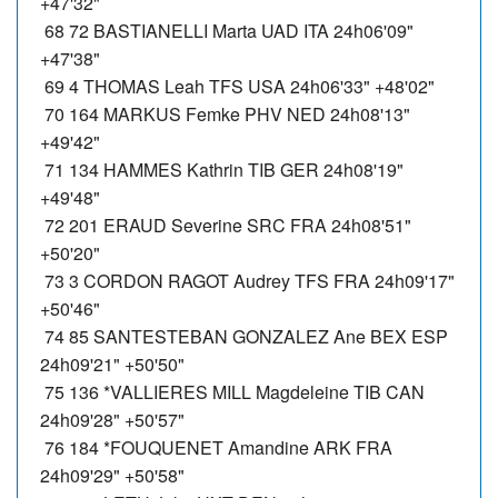
+47'32"
68 72 BASTIANELLI Marta UAD ITA 24h06'09"
+47'38"
69 4 THOMAS Leah TFS USA 24h06'33" +48'02"
70 164 MARKUS Femke PHV NED 24h08'13"
+49'42"
71 134 HAMMES Kathrin TIB GER 24h08'19"
+49'48"
72 201 ERAUD Severine SRC FRA 24h08'51"
+50'20"
73 3 CORDON RAGOT Audrey TFS FRA 24h09'17"
+50'46"
74 85 SANTESTEBAN GONZALEZ Ane BEX ESP
24h09'21" +50'50"
75 136 *VALLIERES MILL Magdeleine TIB CAN
24h09'28" +50'57"
76 184 *FOUQUENET Amandine ARK FRA
24h09'29" +50'58"