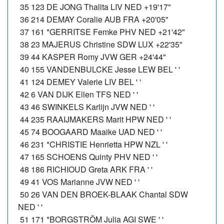
35 123 DE JONG Thalita LIV NED +19'17"
36 214 DEMAY Coralie AUB FRA +20'05"
37 161 *GERRITSE Femke PHV NED +21'42"
38 23 MAJERUS Christine SDW LUX +22'35"
39 44 KASPER Romy JVW GER +24'44"
40 155 VANDENBULCKE Jesse LEW BEL ' '
41 124 DEMEY Valerie LIV BEL ' '
42 6 VAN DIJK Ellen TFS NED ' '
43 46 SWINKELS Karlijn JVW NED ' '
44 235 RAAIJMAKERS Marit HPW NED ' '
45 74 BOOGAARD Maaike UAD NED ' '
46 231 *CHRISTIE Henrietta HPW NZL ' '
47 165 SCHOENS Quinty PHV NED ' '
48 186 RICHIOUD Greta ARK FRA ' '
49 41 VOS Marianne JVW NED ' '
50 26 VAN DEN BROEK-BLAAK Chantal SDW
NED ' '
51 171 *BORGSTRÖM Julia AGI SWE ' '