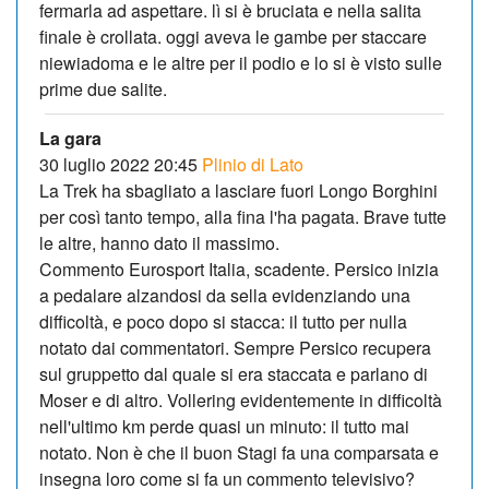
fermarla ad aspettare. lì si è bruciata e nella salita
finale è crollata. oggi aveva le gambe per staccare
niewiadoma e le altre per il podio e lo si è visto sulle
prime due salite.
La gara
30 luglio 2022 20:45
Plinio di Lato
La Trek ha sbagliato a lasciare fuori Longo Borghini
per così tanto tempo, alla fina l'ha pagata. Brave tutte
le altre, hanno dato il massimo.
Commento Eurosport Italia, scadente. Persico inizia
a pedalare alzandosi da sella evidenziando una
difficoltà, e poco dopo si stacca: il tutto per nulla
notato dai commentatori. Sempre Persico recupera
sul gruppetto dal quale si era staccata e parlano di
Moser e di altro. Vollering evidentemente in difficoltà
nell'ultimo km perde quasi un minuto: il tutto mai
notato. Non è che il buon Stagi fa una comparsata e
insegna loro come si fa un commento televisivo?