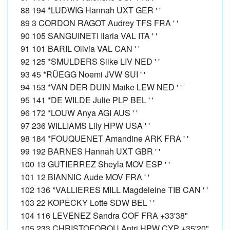
88 194 *LUDWIG Hannah UXT GER ' '
89 3 CORDON RAGOT Audrey TFS FRA ' '
90 105 SANGUINETI Ilaria VAL ITA ' '
91 101 BARIL Olivia VAL CAN ' '
92 125 *SMULDERS Silke LIV NED ' '
93 45 *RÜEGG Noemi JVW SUI ' '
94 153 *VAN DER DUIN Maike LEW NED ' '
95 141 *DE WILDE Julie PLP BEL ' '
96 172 *LOUW Anya AGI AUS ' '
97 236 WILLIAMS Lily HPW USA ' '
98 184 *FOUQUENET Amandine ARK FRA ' '
99 192 BARNES Hannah UXT GBR ' '
100 13 GUTIERREZ Sheyla MOV ESP ' '
101 12 BIANNIC Aude MOV FRA ' '
102 136 *VALLIERES MILL Magdeleine TIB CAN ' '
103 22 KOPECKY Lotte SDW BEL ' '
104 116 LEVENEZ Sandra COF FRA +33'38"
105 233 CHRISTOFOROU Antri HPW CYP +35'20"