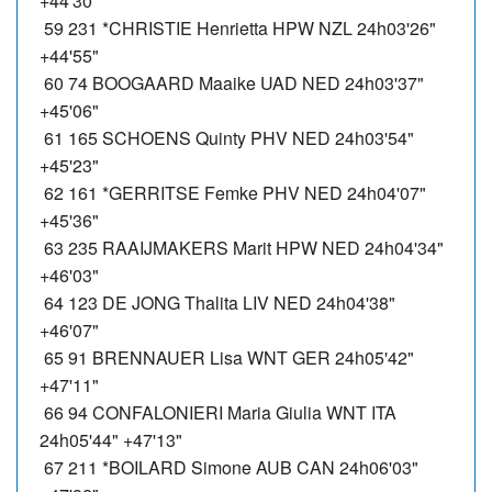
+44'30"
59 231 *CHRISTIE Henrietta HPW NZL 24h03'26"
+44'55"
60 74 BOOGAARD Maaike UAD NED 24h03'37"
+45'06"
61 165 SCHOENS Quinty PHV NED 24h03'54"
+45'23"
62 161 *GERRITSE Femke PHV NED 24h04'07"
+45'36"
63 235 RAAIJMAKERS Marit HPW NED 24h04'34"
+46'03"
64 123 DE JONG Thalita LIV NED 24h04'38"
+46'07"
65 91 BRENNAUER Lisa WNT GER 24h05'42"
+47'11"
66 94 CONFALONIERI Maria Giulia WNT ITA
24h05'44" +47'13"
67 211 *BOILARD Simone AUB CAN 24h06'03"