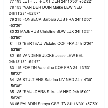
77 193 LETH Julie UXT DEN 24h10'53" +52'22"
78 153 *VAN DER DUIN Maike LEW NED
24h11'28" +52'57"
79 215 FONSECA Barbara AUB FRA 24h12'07"
+53'36"
80 23 MAJERUS Christine SDW LUX 24h12'21"
+53'50"
81 113 *BERTEAU Victoire COF FRA 24h12'26"
+53'55"
82 155 VANDENBULCKE Jesse LEW BEL
24h13'18" +54'47"
83 115 FORTIN Valentine COF FRA 24h13'53"
+55'22"
84 126 STULTIENS Sabrina LIV NED 24h14'39"
+56'08"
85 125 *SMULDERS Silke LIV NED 24h15'00"
+56'29"
86 65 PALADIN Soraya CSR ITA 24h16'30" +57'59"