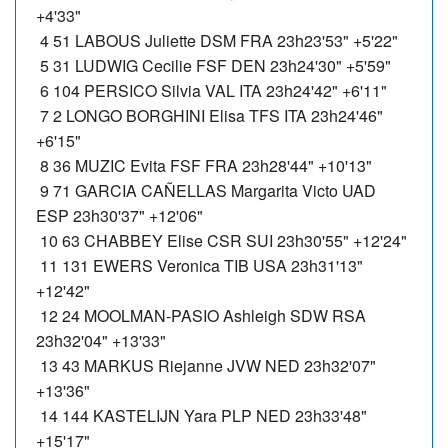
+4'33"
4 51 LABOUS Juliette DSM FRA 23h23'53" +5'22"
5 31 LUDWIG Cecilie FSF DEN 23h24'30" +5'59"
6 104 PERSICO Silvia VAL ITA 23h24'42" +6'11"
7 2 LONGO BORGHINI Elisa TFS ITA 23h24'46"
+6'15"
8 36 MUZIC Evita FSF FRA 23h28'44" +10'13"
9 71 GARCIA CAÑELLAS Margarita Victo UAD
ESP 23h30'37" +12'06"
10 63 CHABBEY Elise CSR SUI 23h30'55" +12'24"
11 131 EWERS Veronica TIB USA 23h31'13"
+12'42"
12 24 MOOLMAN-PASIO Ashleigh SDW RSA
23h32'04" +13'33"
13 43 MARKUS Riejanne JVW NED 23h32'07"
+13'36"
14 144 KASTELIJN Yara PLP NED 23h33'48"
+15'17"