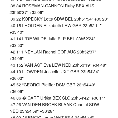
38 84 ROSEMAN-GANNON Ruby BEX AUS
23h50'37" +32'06"
39 22 KOPECKY Lotte SDW BEL 23h51'54" +33'23"
40 151 HOLDEN Elizabeth LEW GBR 23h52'11"
+33'40"
41 141 *DE WILDE Julie PLP BEL 23h52'24"
+33'53"
42 111 NEYLAN Rachel COF AUS 23h52'37"
+34'06"
43 152 VAN AGT Eva LEW NED 23h53'19" +34'48"
44 191 LOWDEN Joscelin UXT GBR 23h54'34"
+36'03"
45 52 *GEORGI Pfeiffer DSM GBR 23h54'40"
+36'09"
46 86 �IGART Urška BEX SLO 23h54'42" +36'11"
47 26 VAN DEN BROEK-BLAAK Chantal SDW
NED 23h54'59" +36'28"
48 93 ASENCIO Laura WNT FRA 23h56'44"