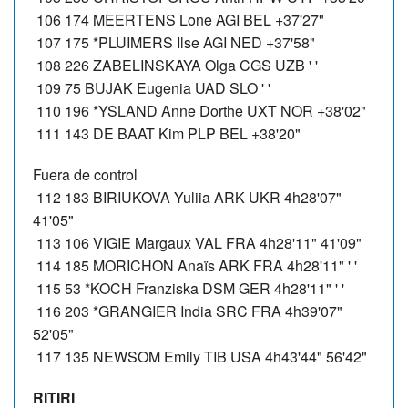
106 174 MEERTENS Lone AGI BEL +37'27"
107 175 *PLUIMERS Ilse AGI NED +37'58"
108 226 ZABELINSKAYA Olga CGS UZB ' '
109 75 BUJAK Eugenia UAD SLO ' '
110 196 *YSLAND Anne Dorthe UXT NOR +38'02"
111 143 DE BAAT Kim PLP BEL +38'20"
Fuera de control
112 183 BIRIUKOVA Yuliia ARK UKR 4h28'07"
41'05"
113 106 VIGIE Margaux VAL FRA 4h28'11" 41'09"
114 185 MORICHON Anaïs ARK FRA 4h28'11" ' '
115 53 *KOCH Franziska DSM GER 4h28'11" ' '
116 203 *GRANGIER India SRC FRA 4h39'07"
52'05"
117 135 NEWSOM Emily TIB USA 4h43'44" 56'42"
RITIRI