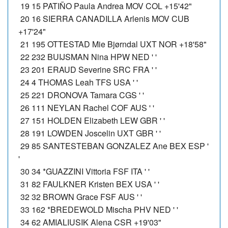
19 15 PATIÑO Paula Andrea MOV COL +15'42"
20 16 SIERRA CANADILLA Arlenis MOV CUB
+17'24"
21 195 OTTESTAD Mie Bjørndal UXT NOR +18'58"
22 232 BUIJSMAN Nina HPW NED ' '
23 201 ERAUD Severine SRC FRA ' '
24 4 THOMAS Leah TFS USA ' '
25 221 DRONOVA Tamara CGS ' '
26 111 NEYLAN Rachel COF AUS ' '
27 151 HOLDEN Elizabeth LEW GBR ' '
28 191 LOWDEN Joscelin UXT GBR ' '
29 85 SANTESTEBAN GONZALEZ Ane BEX ESP '
'
30 34 *GUAZZINI Vittoria FSF ITA ' '
31 82 FAULKNER Kristen BEX USA ' '
32 32 BROWN Grace FSF AUS ' '
33 162 *BREDEWOLD Mischa PHV NED ' '
34 62 AMIALIUSIK Alena CSR +19'03"