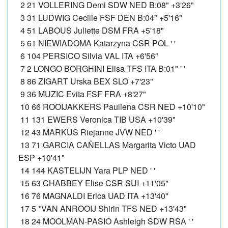
2 21 VOLLERING Demi SDW NED B:08" +3'26"
3 31 LUDWIG Cecilie FSF DEN B:04" +5'16"
4 51 LABOUS Juliette DSM FRA +5'18"
5 61 NIEWIADOMA Katarzyna CSR POL ' '
6 104 PERSICO Silvia VAL ITA +6'56"
7 2 LONGO BORGHINI Elisa TFS ITA B:01" ' '
8 86 ZIGART Urska BEX SLO +7'23"
9 36 MUZIC Evita FSF FRA +8'27"
10 66 ROOIJAKKERS Pauliena CSR NED +10'10"
11 131 EWERS Veronica TIB USA +10'39"
12 43 MARKUS Riejanne JVW NED ' '
13 71 GARCIA CAÑELLAS Margarita Victo UAD
ESP +10'41"
14 144 KASTELIJN Yara PLP NED ' '
15 63 CHABBEY Elise CSR SUI +11'05"
16 76 MAGNALDI Erica UAD ITA +13'40"
17 5 *VAN ANROOIJ Shirin TFS NED +13'43"
18 24 MOOLMAN-PASIO Ashleigh SDW RSA ' '