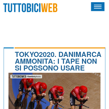
HOME
RIVISTA
SQUADRE
ATLETI
TOKYO2020. DANIMARCA
AMMONITA: I TAPE NON
CALENDARIO
SI POSSONO USARE
OSCAR
ALBI D'ORO
NEWSLETTER