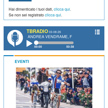
Hai dimenticato i tuoi dati,
clicca qui
.
Se non sei registrato
clicca qui
.
TBRADIO
03-08-26
ETTI, ANDREA VENDRAME, FILIPPO FIORELLI
00:00
50:38
EVENTI