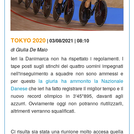
TOKYO 2020
| 03/08/2021 | 08:10
di Giulia De Maio
Ieri la Danimarca non ha rispettato i regolamenti. I
tape posti sugli stinchi dei quattro uomini impegnati
nell'inseguimento a squadre non sono ammessi e
per questo
la giuria ha ammonito la Nazionale
Danese
che ieri ha fatto registrare il miglior tempo e il
nuovo record olimpico in 3'45"895, davanti agli
azzurri. Ovviamente oggi non potranno riutilizzarli,
altrimenti verranno squalificati.
Ci risulta sia stata una riunione molto accesa quella