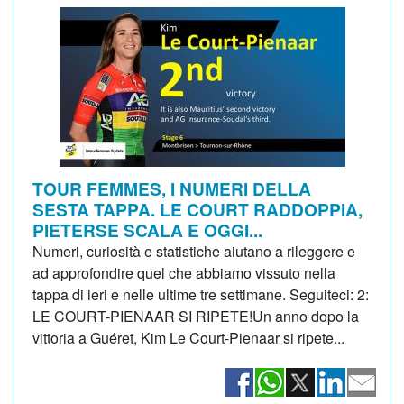
TOUR FEMMES, I NUMERI DELLA
SESTA TAPPA. LE COURT RADDOPPIA,
PIETERSE SCALA E OGGI...
Numeri, curiosità e statistiche aiutano a rileggere e
ad approfondire quel che abbiamo vissuto nella
tappa di ieri e nelle ultime tre settimane. Seguiteci: 2:
LE COURT-PIENAAR SI RIPETE!Un anno dopo la
vittoria a Guéret, Kim Le Court-Pienaar si ripete...