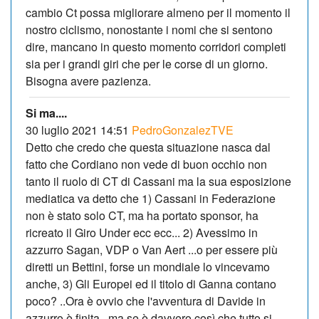
cambio Ct possa migliorare almeno per il momento il
nostro ciclismo, nonostante i nomi che si sentono
dire, mancano in questo momento corridori completi
sia per i grandi giri che per le corse di un giorno.
Bisogna avere pazienza.
Si ma....
30 luglio 2021 14:51
PedroGonzalezTVE
Detto che credo che questa situazione nasca dal
fatto che Cordiano non vede di buon occhio non
tanto il ruolo di CT di Cassani ma la sua esposizione
mediatica va detto che 1) Cassani in Federazione
non è stato solo CT, ma ha portato sponsor, ha
ricreato il Giro Under ecc ecc... 2) Avessimo in
azzurro Sagan, VDP o Van Aert ...o per essere più
diretti un Bettini, forse un mondiale lo vincevamo
anche, 3) Gli Europei ed il titolo di Ganna contano
poco? ..Ora è ovvio che l'avventura di Davide in
azzurro è finita.. ma se è davvero così che tutto si