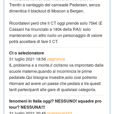
Trentin a vantaggio del carneade Pedersen, senza
dimentica il blackout di Moscon a Bergen.
Ricordatevi peró che il CT oggi prende solo 75k€ (E
Cassani ha rinunciato a 180k della RAI): solo
mantenendo un altro ruolo un personaggio di valore
potrà accettare di fare il CT.
Ct o selezionatore
31 luglio 2021 18:56
pagnonce
IL problema e a monte,il ciclismo va improntato dalle
scuole materne,quando si incomincia le prime
pedalate.Qui bisogna investire,solo cosi potremo
ritornare ad avere un paese che pedala e tra questi
tanti partecipanti alle gare di qualsiasi categoria.
fenomeni in Italia oggi? NESSUNO! squadre pro
tour? NESSUNA!!!
31 luglio 2021 20:45
npapinpapi23