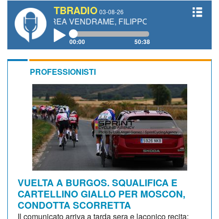
TBRADIO
03-08-26
REA VENDRAME, FILIPPO FIORELLI
00:00
50:38
PROFESSIONISTI
VUELTA A BURGOS. SQUALIFICA E
CARTELLINO GIALLO PER MOSCON,
CONDOTTA SCORRETTA
Il comunicato arriva a tarda sera e laconico recita: