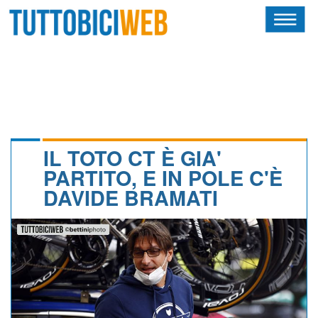
HOME
RIVISTA
SQUADRE
ATLETI
IL TOTO CT È GIA'
PARTITO, E IN POLE C'È
CALENDARIO
DAVIDE BRAMATI
OSCAR
ALBI D'ORO
NEWSLETTER