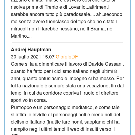
risolva prima di Trento e di Lovanio...altrimenti
sarebbe ancora tutto più paradossale.... ah..secondo
me senza avere fuoriclasse del tipo che ho citato i
miracoli non li farebbe nessùno, nè il Brama, nè
Martino....
Andrej Hauptman
30 luglio 2021 15:07
GiorgioDF
Come si fa a dimenticare il lavoro di Davide Cassani,
quanto ha fatto per i ciclismo italiano negli ultimi 8
anni, quanto entusiasmo e impegno ci ha messo. Per
lui la nazionale è sempre stata una vocazione, fin dai
tempi in cui da corridore copriva il ruolo di direttore
sportivo in corsa.
Purtroppo è un personaggio mediatico, e come tale
si attira le invidie di personaggi noti e meno noti del
ciclismo italiano (inutile fare nomi, sappiamo chi ha
riempito negli ultimi tempi il web di insulti verso il