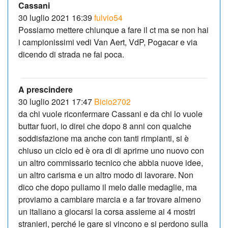
Cassani
30 luglio 2021 16:39
fulvio54
Possiamo mettere chiunque a fare il ct ma se non hai
i campionissimi vedi Van Aert, VdP, Pogacar e via
dicendo di strada ne fai poca.
A prescindere
30 luglio 2021 17:47
Bicio2702
da chi vuole riconfermare Cassani e da chi lo vuole
buttar fuori, io direi che dopo 8 anni con qualche
soddisfazione ma anche con tanti rimpianti, si è
chiuso un ciclo ed è ora di di aprirne uno nuovo con
un altro commissario tecnico che abbia nuove idee,
un altro carisma e un altro modo di lavorare. Non
dico che dopo puliamo il melo dalle medaglie, ma
proviamo a cambiare marcia e a far trovare almeno
un italiano a giocarsi la corsa assieme ai 4 mostri
stranieri, perché le gare si vincono e si perdono sulla