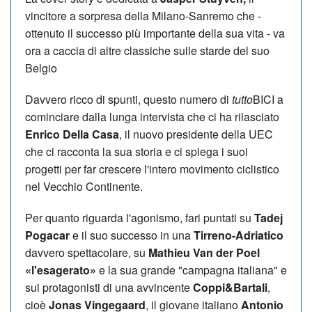
vincitore a sorpresa della Milano-Sanremo che -
ottenuto il successo più importante della sua vita - va
ora a caccia di altre classiche sulle starde del suo
Belgio
Davvero ricco di spunti, questo numero di
tutto
BICI a
cominciare dalla lunga intervista che ci ha rilasciato
Enrico Della Casa
, il nuovo presidente della UEC
che ci racconta la sua storia e ci spiega i suoi
progetti per far crescere l'intero movimento ciclistico
nel Vecchio Continente.
Per quanto riguarda l'agonismo, fari puntati su
Tadej
Pogacar
e il suo successo in una
Tirreno-Adriatico
davvero spettacolare, su
Mathieu Van der Poel
«l'esagerato»
e la sua grande "campagna italiana" e
sui protagonisti di una avvincente
Coppi&Bartali
,
cioè
Jonas Vingegaard
, il giovane italiano
Antonio