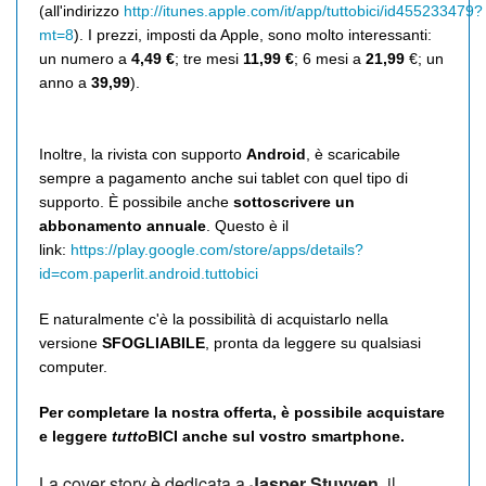
(all'indirizzo
http://itunes.apple.com/it/app/tuttobici/id455233479?
mt=8
). I prezzi, imposti da Apple, sono molto interessanti:
un numero a
4,49 €
; tre mesi
11,99 €
; 6 mesi a
21,99
€; un
anno a
39,99
).
Inoltre, la rivista con supporto
Android
, è scaricabile
sempre a pagamento anche sui tablet con quel tipo di
supporto. È possibile anche
sottoscrivere un
abbonamento annuale
. Questo è il
link:
https://play.google.com/store/apps/details?
id=com.paperlit.android.tuttobici
E naturalmente c'è la possibilità di acquistarlo nella
versione
SFOGLIABILE
, pronta da leggere su qualsiasi
computer.
Per completare la nostra offerta, è possibile acquistare
e leggere
tutto
BICI anche sul vostro smartphone.
La cover story è dedicata a
Jasper Stuyven,
il