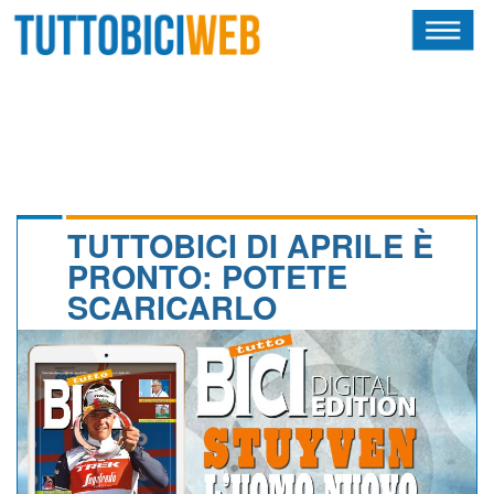
HOME
RIVISTA
SQUADRE
ATLETI
TUTTOBICI DI APRILE È
PRONTO: POTETE
CALENDARIO
SCARICARLO
OSCAR
ALBI D'ORO
NEWSLETTER