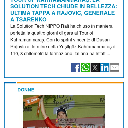
SOLUTION TECH CHIUDE IN BELLEZZA:
ULTIMA TAPPA A RAJOVIC, GENERALE
A TSARENKO
La Solution Tech NIPPO Rali ha chiuso in maniera
perfetta la quattro giorni di gara al Tour of
Kahramanmaraş. Con lo sprint vincente di Dusan
Rajovic al termine della Yeşilgöz-Kahramanmaraş di
110, 8 chilometri la formazione italiana ha infatti...
DONNE