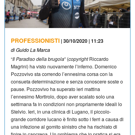
PROFESSIONISTI
| 30/10/2020 | 11:23
di Guido La Marca
“
Il Paradiso della brugola
” (
copyright
Riccardo
Magrini) ha visto nuovamente l’inferno. Domenico
Pozzovivo sta correndo l’ennesima corsa con la
consueta determinazione e senza conoscere soste o
pause. Pozzovivo ha superato ieri mattina
l’ennesimo Mortirolo, dopo aver scalato solo una
settimana fa in condizioni non propriamente ideali lo
Stelvio. Ieri, in una clinica di Lugano, il piccolo-
grande corridore lucano è finito sotto i ferri a causa di
una infezione al gomito sinistro che ha rischiato di
finire in cancrena. Un problema che in pratica si era