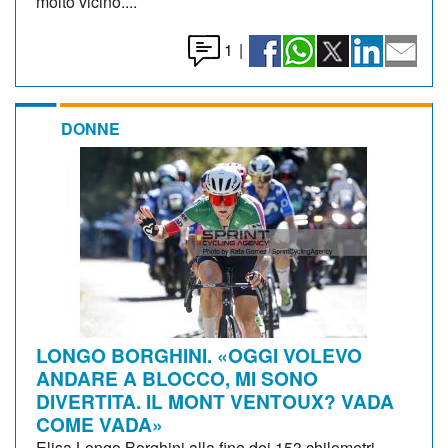
molto vicino....
1
|
DONNE
LONGO BORGHINI. «OGGI VOLEVO
ANDARE A BLOCCO, MI SONO
DIVERTITA. IL MONT VENTOUX? VADA
COME VADA»
Elisa Longo Borghini alla fine dei 153 chilometri