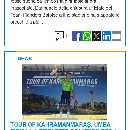
rosso suona da tempo ma è rimasto finora
inascoltato. L’annuncio della chiusura ufficiale del
Team Flanders Baloise a fine stagione ha stappato le
orecchie a più...
1
|
NEWS
TOUR OF KAHRAMANMARAŞ: UMBA