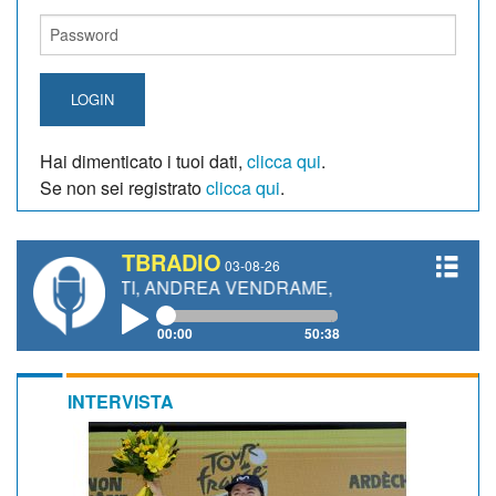
LOGIN
Hai dimenticato i tuoi dati,
clicca qui
.
Se non sei registrato
clicca qui
.
TBRADIO
03-08-26
ANETTI, ANDREA VENDRAME, FILIPPO FIORELLI
00:00
50:38
INTERVISTA