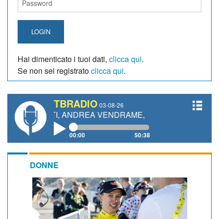
LOGIN
Hai dimenticato i tuoi dati,
clicca qui
.
Se non sei registrato
clicca qui
.
TBRADIO
03-08-26
NETTI, ANDREA VENDRAME, FILIPPO FIORELLI
00:00
50:38
DONNE