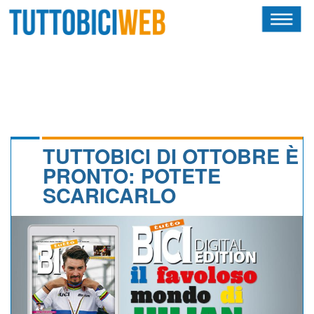
HOME
RIVISTA
SQUADRE
ATLETI
TUTTOBICI DI OTTOBRE È
PRONTO: POTETE
CALENDARIO
SCARICARLO
OSCAR
ALBI D'ORO
NEWSLETTER