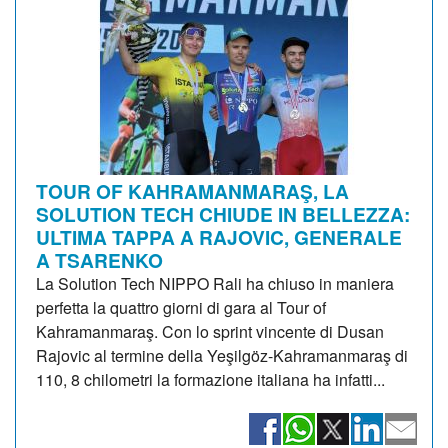
TOUR OF KAHRAMANMARAŞ, LA
SOLUTION TECH CHIUDE IN BELLEZZA:
ULTIMA TAPPA A RAJOVIC, GENERALE
A TSARENKO
La Solution Tech NIPPO Rali ha chiuso in maniera
perfetta la quattro giorni di gara al Tour of
Kahramanmaraş. Con lo sprint vincente di Dusan
Rajovic al termine della Yeşilgöz-Kahramanmaraş di
110, 8 chilometri la formazione italiana ha infatti...