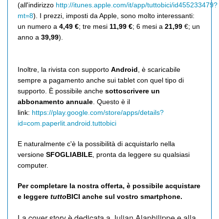
(all'indirizzo
http://itunes.apple.com/it/app/tuttobici/id455233479?
mt=8
). I prezzi, imposti da Apple, sono molto interessanti:
un numero a
4,49 €
; tre mesi
11,99 €
; 6 mesi a
21,99
€; un
anno a
39,99
).
Inoltre, la rivista con supporto
Android
, è scaricabile
sempre a pagamento anche sui tablet con quel tipo di
supporto. È possibile anche
sottoscrivere un
abbonamento annuale
. Questo è il
link:
https://play.google.com/store/apps/details?
id=com.paperlit.android.tuttobici
E naturalmente c'è la possibilità di acquistarlo nella
versione
SFOGLIABILE
, pronta da leggere su qualsiasi
computer.
Per completare la nostra offerta, è possibile acquistare
e leggere
tutto
BICI anche sul vostro smartphone.
La cover story è dedicata a Julian Alaphilippe e alla