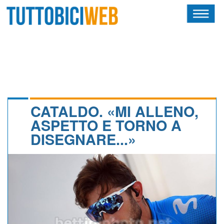
HOME
RIVISTA
SQUADRE
ATLETI
CATALDO. «MI ALLENO,
ASPETTO E TORNO A
CALENDARIO
DISEGNARE...»
OSCAR
ALBI D'ORO
NEWSLETTER