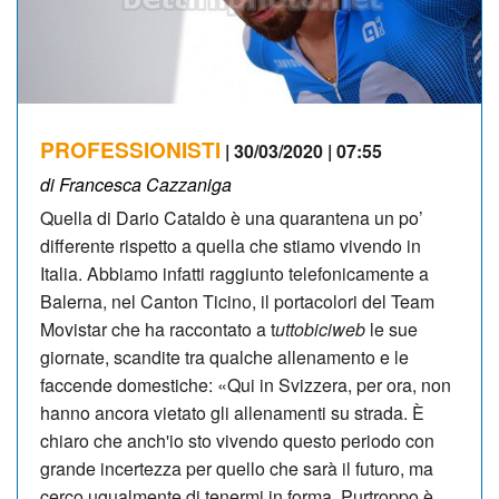
PROFESSIONISTI
| 30/03/2020 | 07:55
di Francesca Cazzaniga
Quella di Dario Cataldo è una quarantena un po’
differente rispetto a quella che stiamo vivendo in
Italia. Abbiamo infatti raggiunto telefonicamente a
Balerna, nel Canton Ticino, il portacolori del Team
Movistar che ha raccontato a t
uttobiciweb
le sue
giornate, scandite tra qualche allenamento e le
faccende domestiche: «Qui in Svizzera, per ora, non
hanno ancora vietato gli allenamenti su strada. È
chiaro che anch'io sto vivendo questo periodo con
grande incertezza per quello che sarà il futuro, ma
cerco ugualmente di tenermi in forma. Purtroppo è