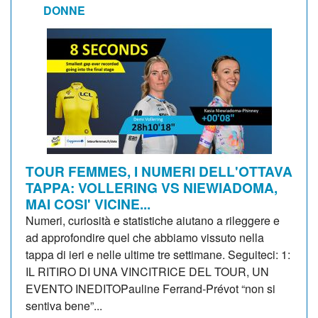
DONNE
TOUR FEMMES, I NUMERI DELL'OTTAVA
TAPPA: VOLLERING VS NIEWIADOMA,
MAI COSI' VICINE...
Numeri, curiosità e statistiche aiutano a rileggere e
ad approfondire quel che abbiamo vissuto nella
tappa di ieri e nelle ultime tre settimane. Seguiteci: 1:
IL RITIRO DI UNA VINCITRICE DEL TOUR, UN
EVENTO INEDITOPauline Ferrand-Prévot “non si
sentiva bene”...