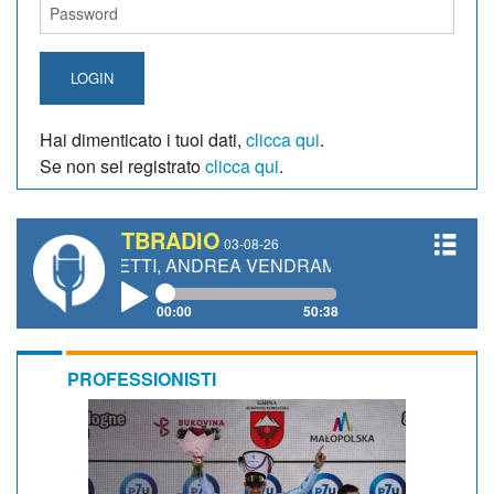
LOGIN
Hai dimenticato i tuoi dati,
clicca qui
.
Se non sei registrato
clicca qui
.
TBRADIO
03-08-26
GIANETTI, ANDREA VENDRAME, FILIPPO FIORELLI
00:00
50:38
PROFESSIONISTI